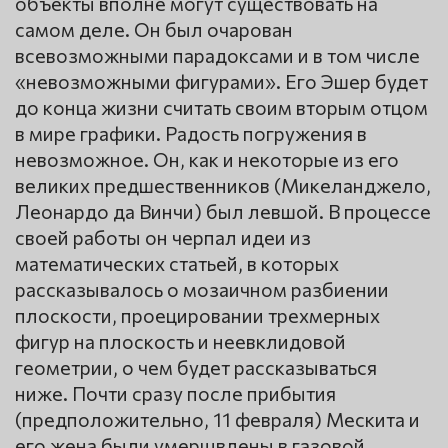
объекты вполне могут существовать на
самом деле. Он был очарован
всевозможными парадоксами и в том числе
«невозможными фигурами». Его Эшер будет
до конца жизни считать своим вторым отцом
в мире графики. Радость погружения в
невозможное. Он, как и некоторые из его
великих предшественников (Микеланджело,
Леонардо да Винчи) был левшой. В процессе
своей работы он черпал идеи из
математических статьей, в которых
рассказывалось о мозаичном разбиении
плоскости, проецировании трехмерных
фигур на плоскость и неевклидовой
геометрии, о чем будет рассказываться
ниже. Почти сразу после прибытия
(предположительно, 11 февраля) Мескита и
его жена были умерщвлены в газовой