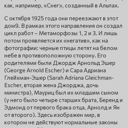
как, например, «Снег», созданный в Альпах.
С октября 1925 года они переезжают в этот
дом9. В рамках этого направления он создал
цикл работ – Метаморфозы 1, 2 и 3. И лишь
потом проявляется их «негатив», как на
фотографии: черные птицы летят на белом
небе в противоположную сторону. Его
родителями были Джордж Арнольд Эшер
(George Arnold Escher) и Сара Адриана
Глейхман-Эшер (Sarah Adriana Gleichman-
Escher, вторая жена Джорджа, дочь
министра), Мауриц был их младшим сыном
(у него было четыре старших брата, Беренд и
Эдмонд от первого брака отца, Арнолд и Ян
от второго). Здесь изображен мир, в
котором не действуют нормальные законы