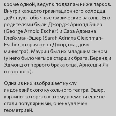
кроме одной, ведут к подвалам ниже парков.
Внутри каждого гравитационного колодца
действуют обычные физические законы. Его
родителями были Джордж Арнолд Эшер
(George Arnold Escher) и Сара Адриана
Глейхман-Эшер (Sarah Adriana Gleichman-
Escher, вторая жена Джорджа, дочь
министра), Мауриц был их младшим сыном
(у него было четыре старших брата, Беренд и
Эдмонд от первого брака отца, Арнолд и Ян
от второго).
Одна из них изображает куклу
индонезийского кукольного театра. Эшер,
картины которого к этому времени еще не
стали популярными, очень увлечен
геометрией.