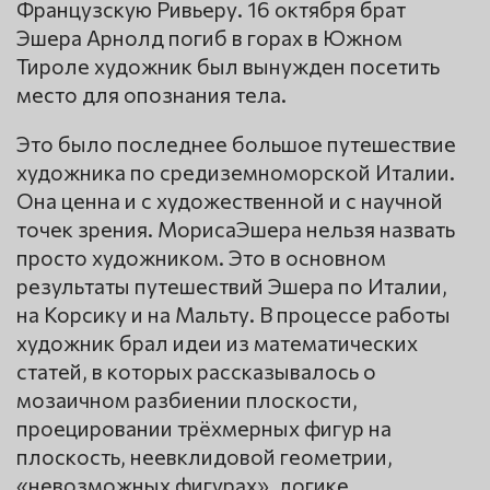
Французскую Ривьеру. 16 октября брат
Эшера Арнолд погиб в горах в Южном
Тироле художник был вынужден посетить
место для опознания тела.
Это было последнее большое путешествие
художника по средиземноморской Италии.
Она ценна и с художественной и с научной
точек зрения. МорисаЭшера нельзя назвать
просто художником. Это в основном
результаты путешествий Эшера по Италии,
на Корсику и на Мальту. В процессе работы
художник брал идеи из математических
статей, в которых рассказывалось о
мозаичном разбиении плоскости,
проецировании трёхмерных фигур на
плоскость, неевклидовой геометрии,
«невозможных фигурах», логике