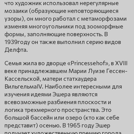
что художник использовал нерегулярные
мозаики (образующие неповторяющиеся
узоры), он много работал с метаморфозами
изменяя многоугольники под зооморфные
формы, заполняющие поверхность. В
1939году он также выполнил серию видов
Делфта.
Семья жила во дворце «Princessehof», в XVIII
веке принадлежавшем Марии Луизе Гессен-
Кассельской, матери статхаудера
ВильгельмаIV. Наиболее интересными для
изучения идеями Эшера являются
всевозможные разбиения плоскости и
логика трехмерного пространства. Это
большой бассейн или озеро (кто как себе
представит) осенью. В 1965 году Эшер
получает художественную премию города