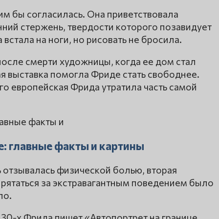
им бы согласилась. Она приветствовала
нний стержень, твердости которого позавидует
а встала на ноги, но рисовать не бросила.
после смерти художницы, когда ее дом стал
я выставка помогла Фриде стать свободнее.
го европейская Фрида утратила часть самой
: главные факты и картины
ь отзывалась физической болью, вторая
рятаться за экстравагантным поведением было
ло.
 30-х Фрида пишет «Автопортрет на границе