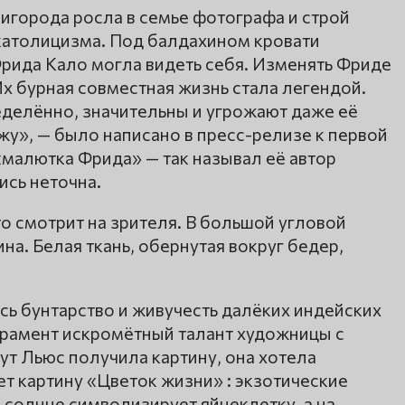
игорода росла в семье фотографа и строй
католицизма. Под балдахином кровати
рида Кало могла видеть себя. Изменять Фриде
х бурная совместная жизнь стала легендой.
делённо, значительны и угрожают даже её
у», — было написано в пресс-релизе к первой
«малютка Фрида» — так называл её автор
ись неточна.
то смотрит на зрителя. В большой угловой
а. Белая ткань, обернутая вокруг бедер,
сь бунтарство и живучесть далёких индейских
ерамент искромётный талант художницы с
т Льюс получила картину, она хотела
ет картину «Цветок жизни» : экзотические
солнце символизирует яйцеклетку, а на