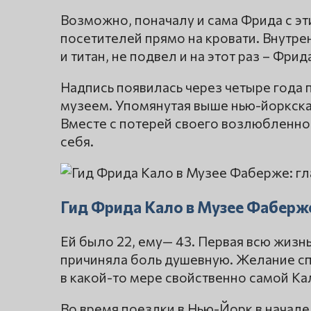
Возможно, поначалу и сама Фрида с эт
посетителей прямо на кровати. Внутре
и титан, не подвел и на этот раз – Фрид
Надпись появилась через четыре года 
музеем. Упомянутая выше нью-йоркска
Вместе с потерей своего возлюбленно
себя.
Гид Фрида Кало в Музее Фаберже
Ей было 22, ему— 43. Первая всю жизн
причиняла боль душевную. Желание сп
в какой-то мере свойственно самой Ка
Во время поездки в Нью-Йорк в начале