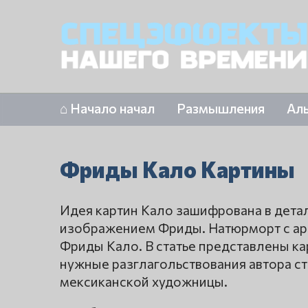
⌂ Начало начал
Размышления
Ал
Фриды Кало Картины
Идея картин Кало зашифрована в детал
изображением Фриды. Натюрморт с арбу
Фриды Кало. В статье представлены ка
нужные разглагольствования автора ст
мексиканской художницы.