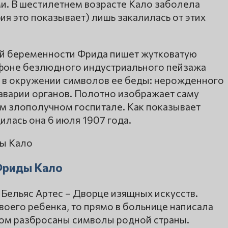
ми. В шестилетнем возрасте Кало заболела
я это показывает) лишь закалилась от этих
ой беременности Фрида пишет жутковатую
а фоне безлюдного индустриального пейзажа
 в окружении символов ее беды: нерожденного
аварии органов. Полотно изображает саму
ом злополучном госпитале. Как показывает
лась она 6 июля 1907 года.
 Фриды Кало
Бельяс Артес – Дворце изящных искусств.
воего ребенка, то прямо в больнице написала
дом разбросаны символы родной страны.