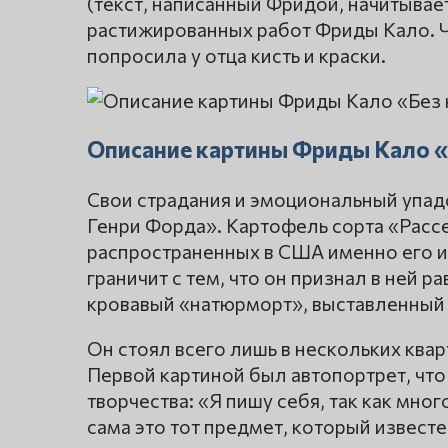
(текст, написанный Фридой, начитывает
растижированных работ Фриды Кало. Чт
попросила у отца кисть и краски.
Описание картины Фриды Кало 
Свои страдания и эмоциональный упад
Генри Форда». Картофель сорта «Рассе
распространенных в США именно его и
граничит с тем, что он признал в ней ра
кровавый «натюрморт», выставленный
Он стоял всего лишь в нескольких ква
Первой картиной был автопортрет, чт
творчества: «Я пишу себя, так как мног
сама это тот предмет, который известе