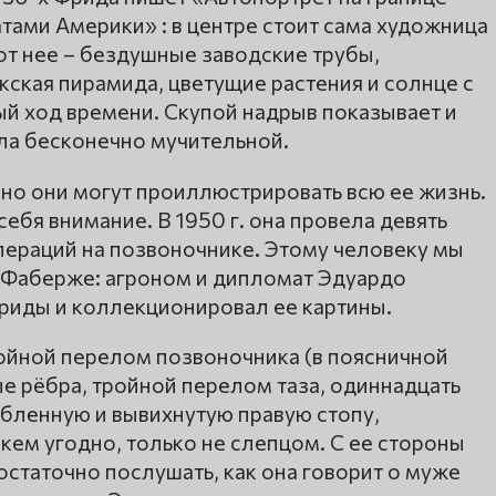
ми Америки» : в центре стоит сама художница
 от нее – бездушные заводские трубы,
кская пирамида, цветущие растения и солнце с
 ход времени. Скупой надрыв показывает и
ала бесконечно мучительной.
 но они могут проиллюстрировать всю ее жизнь.
себя внимание. В 1950 г. она провела девять
пераций на позвоночнике. Этому человеку мы
 Фаберже: агроном и дипломат Эдуардо
иды и коллекционировал ее картины.
ойной перелом позвоночника (в поясничной
е рёбра, тройной перелом таза, одиннадцать
обленную и вывихнутую правую стопу,
ем угодно, только не слепцом. С ее стороны
статочно послушать, как она говорит о муже