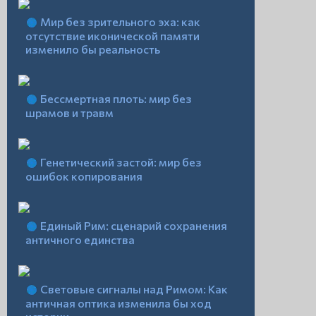
Мир без зрительного эха: как
отсутствие иконической памяти
изменило бы реальность
Бессмертная плоть: мир без
шрамов и травм
Генетический застой: мир без
ошибок копирования
Единый Рим: сценарий сохранения
античного единства
Световые сигналы над Римом: Как
античная оптика изменила бы ход