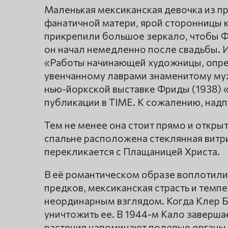
Маленькая мексиканская девочка из пр
фанатичной матери, ярой сторонницы 
прикрепили большое зеркало, чтобы Ф
он начал немедленно после свадьбы. И
«Работы начинающей художницы, опре
увенчанному лаврами знаменитому муж
нью-йоркской выставке Фриды (1938) 
публикации в TIME. К сожалению, надп
Тем не менее она стоит прямо и откры
спальне расположена стеклянная витрин
перекликается с Плащаницей Христа.
В её романтическом образе воплотили
предков, мексиканская страсть и темп
неординарным взглядом. Когда Клер Бу
уничтожить ее. В 1944-м Кало заверша
растения напоминают половые органы, 