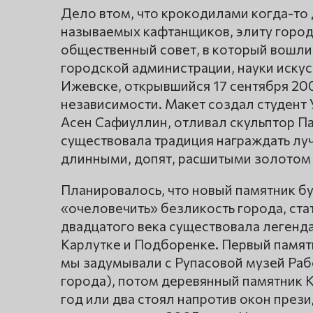
Дело втом, что крокодилами когда-то
называемых кафтанщиков, элиту город
общественный совет, в который вошли
городской администрации, науки искус
Ижевске, открывшийся 17 сентября 20
независимости. Макет создал студент
Асен Сафиуллин, отливал скульптор Па
существовала традиция награждать лу
длинными, допят, расшитыми золотом
Планировалось, что новый памятник б
«очеловечить» безликость города, ст
двадцатого века существовала легенда
Карлутке и Подборенке. Первый памят
мы задумывали с Рупасовой музей Рабо
города), потом деревянный памятник К
год или два стоял напротив окон през