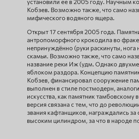
установили ее в 2005 году. Научным к
Кобзев. Возможно также, что само наз
мифического водяного ящера.
Открыт 17 сентября 2005 года. Памятн
антропоморфного крокодила во фраке,
непринуждённо (руки раскинуты, нога 
скамьи. Возможно также, что само наз
название реки Иж (удм. Однако двухм
яблоком раздора. Концепцию памятник
Кобзев, финансировал сооружение па
выполнен в стиле постмодерн, аналог
искусства, как памятник тамбовскому в
версия связана с тем, что до революц
звания кафтанщиков, награждались за
высоким цилиндром, за что в народе 