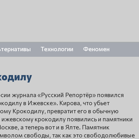
ьтернативы
Технологии
Феномен
кодилу
ерсии журнала «Русский Репортёр» появился
кодилу в Ижевске». Кирова, что убьет
ому Крокодилу, превратит его в обычную
а ижевскому крокодилу появились и памятники
оскве, а теперь вот и в Ялте. Памятник
имволом свободы, так как это свободолюбивые