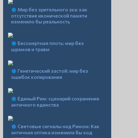
Мир без зрительного эха: как
отсутствие иконической памяти
изменило бы реальность
Бессмертная плоть: мир без
шрамов и травм
Генетический застой: мир без
ошибок копирования
Единый Рим: сценарий сохранения
античного единства
Световые сигналы над Римом: Как
античная оптика изменила бы ход