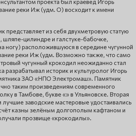
онсультантом проекта был краевед Игорь
вание реки Иж (удм. О) восходит к имени
ик представляет из себя двухметровую статую
 шляпе-цилиндре и галстуке-бабочке,
на ногу) расположившуюся в середине чугунной
вание реки Иж (удм. Возможно также, что само
етровый чугунный крокодил неожиданно стал
а разрабатывал историк и культуролог Игорь
мятника ЗАО «НПО Электромаш». Памятник
ично таким произведениям современного
олку в Тамбове, букве «» в Ульяновске. Вторая
ии лучшие заводские мастеровые удостаивались
 счёт казны зелёным долгополым кафтаном и
получали прозвище «крокодилы».