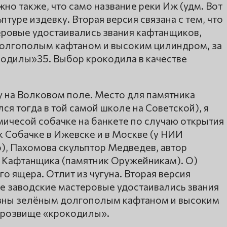
но также, что само название реки Иж (удм. Вот
туре издевку. Вторая версия связана с тем, что
ровые удостаивались звания кафтанщиков,
долгополым кафтаном и высоким цилиндром, за
кодилы»35. Выбор крокодила в качестве
 на Волковом поле. Место для памятника
ся тогда в той самой школе на Советской), я
мичесой собачке на банкете по случаю открытия
 Собачке в Ижевске и в Москве (у НИИ
, Пахомова скульптор Медведев, автор
 Кафтанщика (памятник Оружейникам). О)
о ящера. Отлит из чугуна. Вторая версия
ие заводские мастеровые удостаивались звания
азны зелёным долгополым кафтаном и высоким
 прозвище «крокодилы».