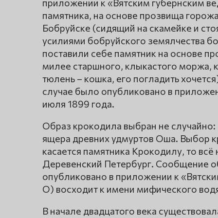
приложении к «Вятским губернским ве
памятника, на основе прозвища горожа
Бобруйске (сидящий на скамейке и ст
усилиями бобруйского земялчества б
поставили себе памятник на основе пр
милее старшного, клыкастого моржа, к
тюлень – кошка, его погладить хочетс
случае было опубликовано в приложен
июля 1899 года.
Образ крокодила выбран не случайно:
ящера древних удмуртов Оша. Выбор кр
касается памятника Крокодилу, то всё
Деревенский Петербург. Сообщение о
опубликовано в приложении к «Вятски
О) восходит к имени мифического вод
В начале двадцатого века существовал