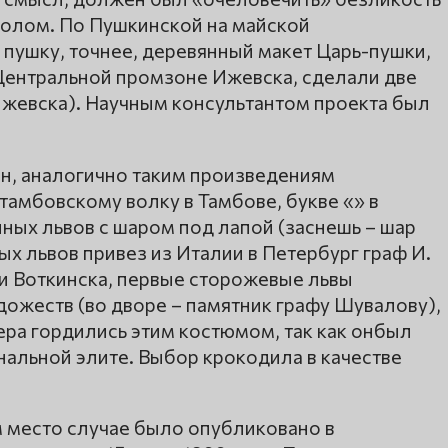
волом. По Пушкинской на майской
пушку, точнее, деревянный макет Царь-пушки,
 Центральной промзоне Ижевска, сделали две
Ижевска). Научным консультантом проекта был
н, аналогично таким произведениям
тамбовскому волку в Тамбове, букве «» в
пных львов с шаром под лапой (заснешь – шар
ных львов привез из Италии в Петербург граф И.
 и Воткинска, первые сторожевые львы
ожеств (во дворе – памятник графу Шувалову),
а гордились этим костюмом, так как онбыл
альной элите. Выбор крокодила в качестве
 место случае было опубликовано в