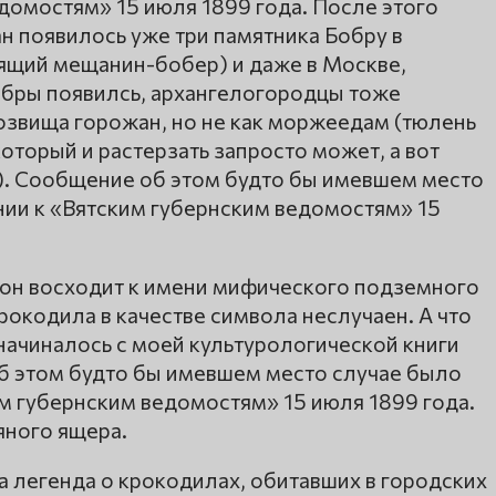
домостям» 15 июля 1899 года. После этого
н появилось уже три памятника Бобру в
оящий мещанин-бобер) и даже в Москве,
обры появилсь, архангелогородцы тоже
озвища горожан, но не как моржеедам (тюлень
оторый и растерзать запросто может, а вот
я). Сообщение об этом будто бы имевшем место
ии к «Вятским губернским ведомостям» 15
 он восходит к имени мифического подземного
окодила в качестве символа неслучаен. А что
 начиналось с моей культурологической книги
б этом будто бы имевшем место случае было
м губернским ведомостям» 15 июля 1899 года.
яного ящера.
а легенда о крокодилах, обитавших в городских