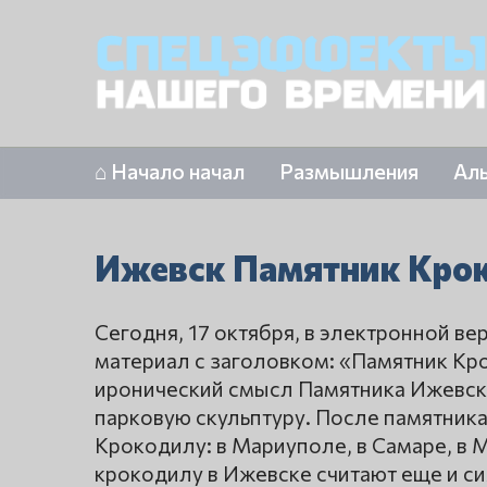
⌂ Начало начал
Размышления
Ал
Ижевск Памятник Кро
Сегодня, 17 октября, в электронной в
материал с заголовком: «Памятник Кро
иронический смысл Памятника Ижевск
парковую скульптуру. После памятник
Крокодилу: в Мариуполе, в Самаре, в М
крокодилу в Ижевске считают еще и с