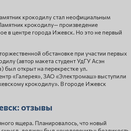
памятник крокодилу стал неофициальным
Памятник крокодилу— произведение
е в центре города Ижевск. Но это не первый
в торжественной обстановке при участии первых
дилу (автор макета студент УдГУ Асэн
 был открыт на перекрестке ул.
ентр «Галерея», ЗАО «Электромаш» выступили
жевскому крокодилу». В городе Ижевск
евск: отзывы
яного ящера. Планировалось, что новый
 смысл, должен был «очеловечить» безликость