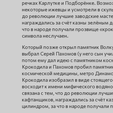
речках Карлутке и Подборёнке. Возмож
некоторые ижевцы и усмотрели в скульп
до революции лучшие заводские масте
награждались за счёт казны зелёным 
что в народе получали прозвище «кро
символа неслучаен.
Который позже открыл памятник Волку
выбрал Серей Пахомов (у него сын учил
потом ему дал идею с памятником кос
Крокодила и Пахомов пробил памятник
космической медицины, метро Динамо)
Крокодила изобразил в виде стоящего
восходит к имени мифического водяног
связана с тем, что до революции лучш
кафтанщиков, награждались за счёт к
цилиндром, за что в народе получали