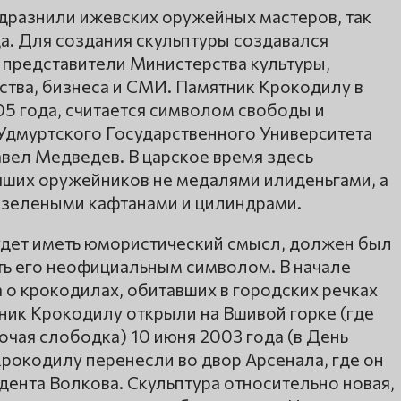
 дразнили ижевских оружейных мастеров, так
а. Для создания скульптуры создавался
 представители Министерства культуры,
ства, бизнеса и СМИ. Памятник Крокодилу в
05 года, считается символом свободы и
 Удмуртского Государственного Университета
вел Медведев. В царское время здесь
чших оружейников не медалями илиденьгами, а
 зелеными кафтанами и цилиндрами.
удет иметь юмористический смысл, должен был
ать его неофициальным символом. В начале
 о крокодилах, обитавших в городских речках
ник Крокодилу открыли на Вшивой горке (где
чая слободка) 10 июня 2003 года (в День
рокодилу перенесли во двор Арсенала, где он
идента Волкова. Скульптура относительно новая,