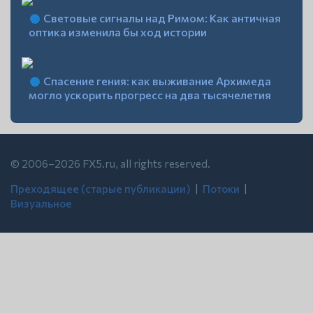
Световые сигналы над Римом: Как античная
оптика изменила бы ход истории
Спасение гения: как выживание Архимеда
могло ускорить прогресс на два тысячелетия
© 2006–2026 FX5.ru, all rights reserved.
Преходящее (старые публикации)
| ‍
Потоки
| ‍
Визуальное