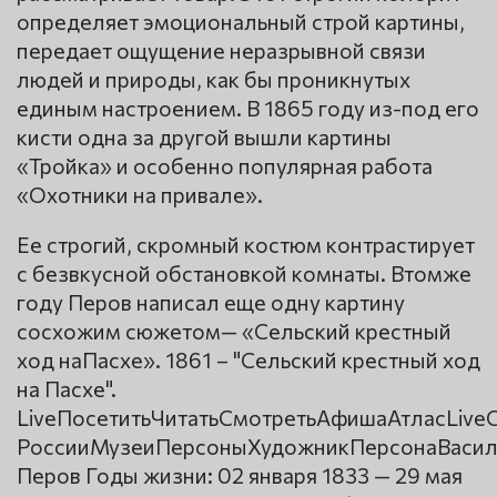
определяет эмоциональный строй картины,
передает ощущение неразрывной связи
людей и природы, как бы проникнутых
единым настроением. В 1865 году из-под его
кисти одна за другой вышли картины
«Тройка» и особенно популярная работа
«Охотники на привале».
Ее строгий, скромный костюм контрастирует
с безвкусной обстановкой комнаты. Втомже
году Перов написал еще одну картину
сосхожим сюжетом— «Сельский крестный
ход наПасхе». 1861 – "Сельский крестный ход
на Пасхе".
LiveПосетитьЧитатьСмотретьАфишаАтласLiv
РоссииМузеиПерсоныХудожникПерсонаВаси
Перов Годы жизни: 02 января 1833 — 29 мая