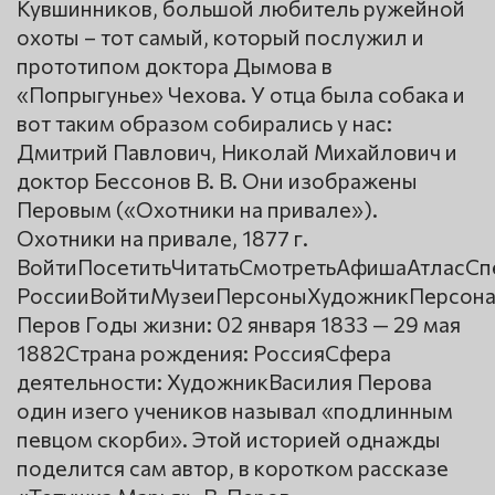
Кувшинников, большой любитель ружейной
охоты – тот самый, который послужил и
прототипом доктора Дымова в
«Попрыгунье» Чехова. У отца была собака и
вот таким образом собирались у нас:
Дмитрий Павлович, Николай Михайлович и
доктор Бессонов В. В. Они изображены
Перовым («Охотники на привале»).
Охотники на привале, 1877 г.
ВойтиПосетитьЧитатьСмотретьАфишаАтласС
РоссииВойтиМузеиПерсоныХудожникПерсона
Перов Годы жизни: 02 января 1833 — 29 мая
1882Страна рождения: РоссияСфера
деятельности: ХудожникВасилия Перова
один изего учеников называл «подлинным
певцом скорби». Этой историей однажды
поделится сам автор, в коротком рассказе