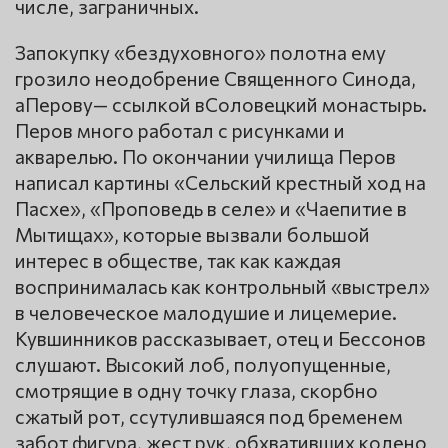
числе, заграничных.
Запокупку «бездуховного» полотна ему
грозило неодобрение Священного Синода,
аПерову— ссылкой вСоловецкий монастырь.
Перов много работал с рисунками и
акварелью. По окончании училища Перов
написал картины «Сельский крестный ход на
Пасхе», «Проповедь в селе» и «Чаепитие в
Мытищах», которые вызвали большой
интерес в обществе, так как каждая
воспринималась как контрольный «выстрел»
в человеческое малодушие и лицемерие.
Кувшинников рассказывает, отец и Бессонов
слушают. Высокий лоб, полуопущенные,
смотрящие в одну точку глаза, скорбно
сжатый рот, ссутулившаяся под бременем
забот фигура, жест рук, обхвативших колено