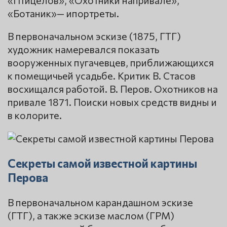
«Птицелов», «Охотники напривале»,
«Ботаник»— ипортреты.
В первоначальном эскизе (1875, ГТГ)
художник намеревался показать
вооруженных пугачевцев, приближающихся
к помещичьей усадьбе. Критик В. Стасов
восхищался работой. В. Перов. Охотников на
привале 1871. Поиски новых средств видны и
в колорите.
Секреты самой известной картины
Перова
В первоначальном карандашном эскизе
(ГТГ), а также эскизе маслом (ГРМ)