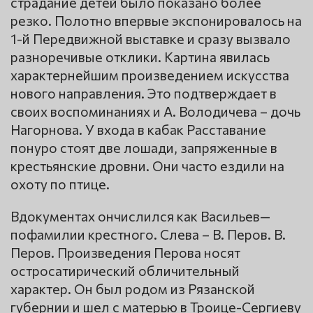
страдание детей было показано более
резко. Полотно впервые экспонировалось на
1-й Передвижной выставке и сразу вызвало
разноречивые отклики. Картина явилась
характернейшим произведением искусства
нового направления. Это подтверждает в
своих воспоминаниях и А. Володичева – дочь
Нагорнова. У входа в кабак Расставание
понуро стоят две лошади, запряженные в
крестьянские дровни. Они часто ездили на
охоту по птице.
Вдокументах ончислился как Васильев—
пофамилии крестного. Слева – В. Перов. В.
Перов. Произведения Перова носят
остросатирический обличительный
характер. Он был родом из Рязанской
губернии и шел с матерью в Троице-Сергиеву