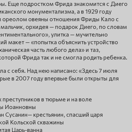
ы. Еще подростком Фрида знакомится с Диего
канского монументализма, а в 1929 году
им ореолом овеяны отношения Фриды Кало с
мальчик, орхидея — подарок Диего, по словам
ентиментального», улитка — мучительно
ий макет — «попытка объяснить устройство
ническая часть любого дела» и таз,
которой Фрида так и не смогла родить ребенка.
а с себя. Над нею написано: «Здесь 7 июля
орые в 2007 году впервые были открыты для
х преступников в тюрьме и на воле
ны Иоанновны
н Сусанин— крестьянин, спасший царя
окой Кольской скважины
итая Царь-ванна