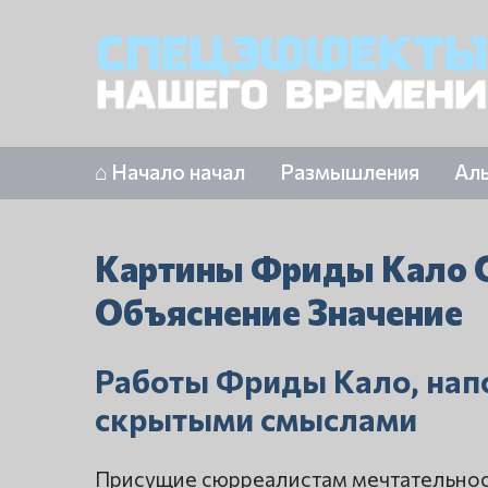
⌂ Начало начал
Размышления
Ал
Картины Фриды Кало 
Объяснение Значение
Работы Фриды Кало, нап
скрытыми смыслами
Присущие сюрреалистам мечтательност