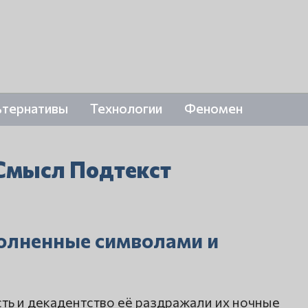
ьтернативы
Технологии
Феномен
Смысл Подтекст
олненные символами и
ь и декадентство её раздражали их ночные