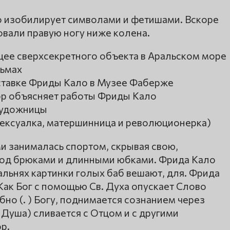
во изобилирует символами и фетишами. Вскоре
овали правую ногу ниже колена.
щее сверхсекретного объекта в Аральском море
рьмах
ыставке Фриды Кало в Музее Фаберже
тор объясняет работы Фриды Кало
художницы
сексуалка, матершинница и революционерка)
и занималась спортом, скрывая свою,
 под брюками и длинными юбками. Фрида Кало
альнях картинки голых баб вешают, для. Фрида
Как Бог с помощью Св. Духа опускает Слово
бно (. ) Богу, поднимается сознанием через
 Душа) сливается с Отцом и с другими
р.