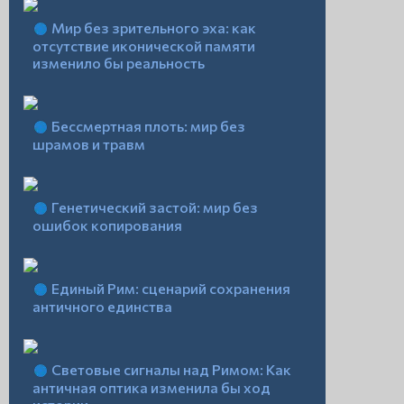
Мир без зрительного эха: как
отсутствие иконической памяти
изменило бы реальность
Бессмертная плоть: мир без
шрамов и травм
Генетический застой: мир без
ошибок копирования
Единый Рим: сценарий сохранения
античного единства
Световые сигналы над Римом: Как
античная оптика изменила бы ход