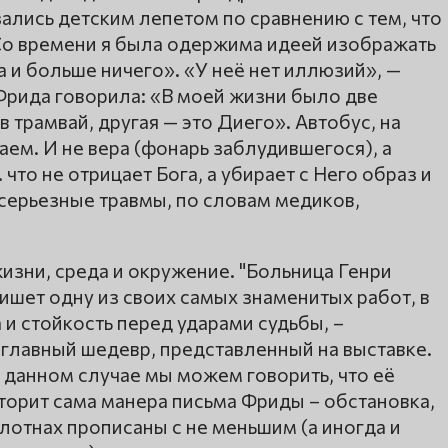
ались детским лепетом по сравнению с тем, что
«Со времени я была одержима идеей изображать
а и больше ничего». «У неё нет иллюзий», —
Фрида говорила: «В моей жизни было две
в трамвай, другая — это Диего». Автобус, на
аем. И не вера (фонарь заблудившегося), а
что не отрицает Бога, а убирает с Него образ и
серьезные травмы, по словам медиков,
изни, среда и окружение. "Больница Генри
пишет одну из своих самых знаменитых работ, в
 и стойкость перед ударами судьбы, –
 главный шедевр, представленный на выставке.
данном случае мы можем говорить, что её
торит сама манера письма Фриды – обстановка,
лотнах прописаны с не меньшим (а иногда и