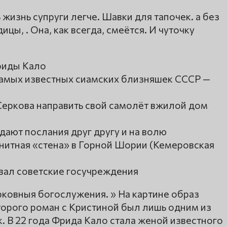
жизнь супруги легче. Шавки для тапочек. а без
одицы, . Она, как всегда, смеётся. И чуточку
риды Кало
самых известных сиамских близняшек СССР —
Серкова направить свой самолёт вжилой дом
ают послания друг другу и на волю
анитная «стена» в Горной Шории (Кемеровская
вал советские госучреждения
рковныя богослужения. » На картине образ
торого роман с Кристиной был лишь одним из
. В 22 года Фрида Кало стала женой известного