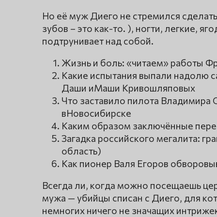
Но её муж Диего не стремился сделать 
зубов – это как-то. ), ногти, легкие, яг
подтрунивает над собой.
Жизнь и боль: «читаем» работы Ф
Какие испытания выпали надолю 
Даши иМаши Кривошляповых
Что заставило пилота Владимира 
вНовосибирске
Каким образом заключённые перед
Загадка российского мегалита: гр
область)
Как пионер Валя Егоров обворовы
Всегда ли, когда можно посещаешь це
мужа — убийцы списан с Диего, для ко
немногих ничего не значащих интрижек