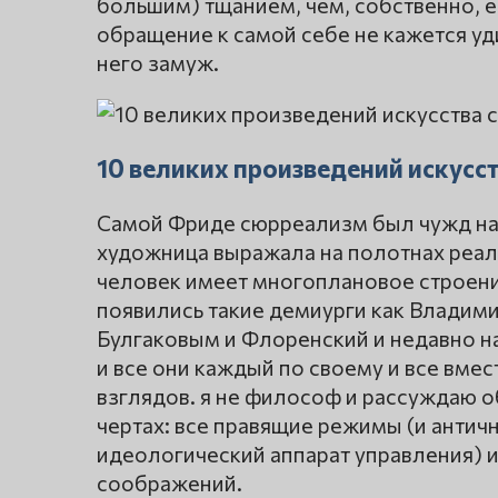
большим) тщанием, чем, собственно, е
обращение к самой себе не кажется уд
него замуж.
10 великих произведений искусс
Самой Фриде сюрреализм был чужд н
художница выражала на полотнах реаль
человек имеет многоплановое строени
появились такие демиурги как Владими
Булгаковым и Флоренский и недавно н
и все они каждый по своему и все вме
взглядов. я не философ и рассуждаю о
чертах: все правящие режимы (и антич
идеологический аппарат управления) 
соображений.