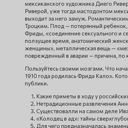
мексиканского художника Диего Ривер
Риверой, уже тогда мастодонтом мекси
выходит за него замуж. Романтическ
Троцким. Плод — потерянный ребенок, 
Фриды, «соединение сексуального и с
ползущее время, анатомический женск
женщины», металлическая вещь — «меха
поврежденный в аварии — причина, по 
Пользуйтесь своими мозгами. Что начал
1910 года родилась Фрида Кало». Кот
публики.
Какие приметы в ходу у российски
Нетрадиционные развлечения Ан
Существовалли на самом деле Ива
«Колодец в ад»: тайны сверхглуб
Для чего предназначалась знамен