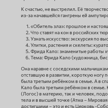
К счастью, не выстрелил. Её творчест
из-за начавшейся гангрены ей ампутир
«Обитель зла»: прошлое и настоя
Что ставят на кон в российских тю
Узнать искусство: экскурсия по в
Улитки, растения и скелеты: кура
Фрида Кало: знаменитые работы 
Тема: Фрида Кало (художница, би
Она наравне с соседскими мальчишкам
отставшую в развитии, короткую ногу
была третьим ребёнком в семье. А в сп
Кало была третьим ребёнком в семье. 
(Логос) в материю, так и человек, подо
тела и в высшей точке (Атма – Мировая
достигшими – это и есть Церковь -Собо