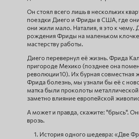
Он стоял всего лишь в нескольких ква
поездки Диего и Фриды в США, где они 
они жили мало. Наталия, я это к чему.
рождения Фриды на маленьком клочке
мастерству работы.
Диего перевернул её жизнь. Фрида Кал
пригороде Мехико (позднее она помен
революции10). Их бурная совместная 
Фрида болезнь, мы узнали бы её с нов
матка были проколоты металлической 
заметно влияние европейской живопис
А может и правда, скажите: "брысь". Он
врозь.
История одного шедевра: «Две Ф