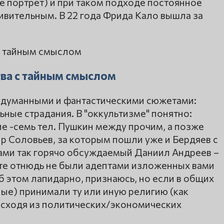
е портрет) и при таком подходе постоянное
ивительным. В 22 года Фрида Кало вышла за
тва с тайным смыслом
адуманными и фантастическими сюжетами:
ные страдания. В "оккультизме" понятно:
е -семь тел. Пушкин между прочим, а позже
р Соловьев, за которым пошли уже и Бердяев с
ами так горячо обсуждаемый Даниил Андреев –
сте отнюдь не были адептами изложенных вами
б этом лапидарно, признаюсь, но если в общих
ные) принимали ту или иную религию (как
исходя из политических/экономических