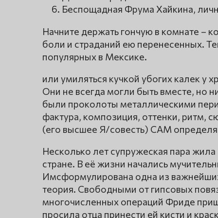
Беспощадная Фрума Хайкина, личн
Начните держать гончую в комнате – ко
боли и страданий ею перенесенных. Теп
популярных в Мексике.
или умиляться кучкой убогих калек у
Они не всегда могли быть вместе, но ни
были проколоты металлическими перил
фактура, композиция, оттенки, ритм, с
(его высшее Я/совесть) САМ определя
Несколько лет супружеская пара жила 
стране. В её жизни начались мучител
Имсформулирована одна из важнейших 
теория. Свободными от гипсовых повязо
многочисленных операций Фриде приш
просила отца принести ей кисти и краск