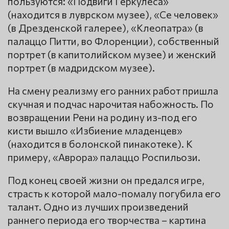
пользуются: «Подвиги Геркулеса»
(находится в луврском музее), «Се человек»
(в Дрезденской галерее), «Клеопатра» (в
палаццо Питти, во Флоренции), собственный
портрет (в капитолийском музее) и женский
портрет (в мадридском музее).
На смену реализму его ранних работ пришла
скучная и подчас нарочитая набожность. По
возвращении Рени на родину из-под его
кисти вышло «Избиение младенцев»
(находится в болонской пинакотеке). К
примеру, «Аврора» палаццо Роспильози.
Под конец своей жизни он предался игре,
страсть к которой мало-помалу погубила его
талант. Одно из лучших произведений
раннего периода его творчества – картина