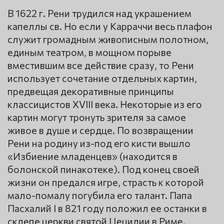
В 1622 г. Рени трудился над украшением
капеллы св. Но если у Карраччи весь плафон
служит громадным живописным полотном,
единым театром, в мощном порыве
вместившим все действие сразу, то Рени
использует сочетание отдельных картин,
предвещая декоративные принципы
классицистов XVIII века. Некоторые из его
картин могут тронуть зрителя за самое
живое в душе и сердце. По возвращении
Рени на родину из-под его кисти вышло
«Избиение младенцев» (находится в
болонской пинакотеке). Под конец своей
жизни он предался игре, страсть к которой
мало-помалу погубила его талант. Папа
Пасхалий I в 821 году положил ее останки в
склепе церкви святой Цецилии в Риме.