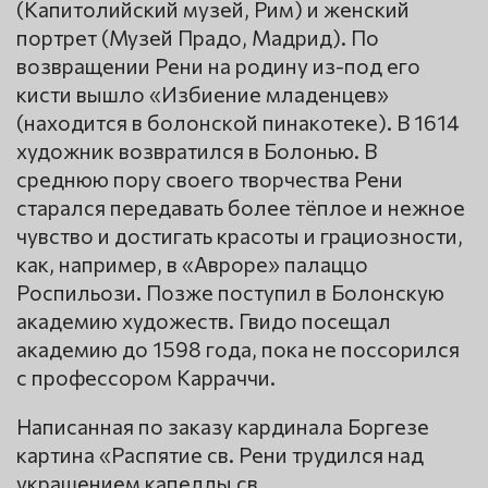
(Капитолийский музей, Рим) и женский
портрет (Музей Прадо, Мадрид). По
возвращении Рени на родину из-под его
кисти вышло «Избиение младенцев»
(находится в болонской пинакотеке). В 1614
художник возвратился в Болонью. В
среднюю пору своего творчества Рени
старался передавать более тёплое и нежное
чувство и достигать красоты и грациозности,
как, например, в «Авроре» палаццо
Роспильози. Позже поступил в Болонскую
академию художеств. Гвидо посещал
академию до 1598 года, пока не поссорился
с профессором Карраччи.
Написанная по заказу кардинала Боргезе
картина «Распятие св. Рени трудился над
украшением капеллы св.