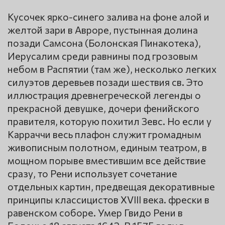
Кусочек ярко-синего залива на фоне алой и
желтой зари в Авроре, пустынная долина
позади Самсона (Болонская Пинакотека),
Иерусалим среди равнины под грозовым
небом в Распятии (там же), несколько легких
силуэтов деревьев позади шествия св. Это
иллюстрация древнегреческой легенды о
прекрасной девушке, дочери фенийского
правителя, которую похитил Зевс. Но если у
Карраччи весь плафон служит громадным
живописным полотном, единым театром, в
мощном порыве вместившим все действие
сразу, то Рени использует сочетание
отдельных картин, предвещая декоративные
принципы классицистов XVIII века. фрески в
равенском соборе. Умер Гвидо Рени в