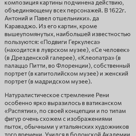
композиция картины подчинена действию,
объединяющему всех персонажей. В 1622г.
Антоний и Павел отшельники». да
Караваджо. Из его картин, кроме
вышеупомянутых, наибольшей известностью
пользуются: «Подвиги Геркулеса»
(находится в луврском музее), «Се человек»
(в Дрезденской галерее), «Клеопатра» (в
палаццо Питти, во Флоренции), собственный
портрет (в капитолийском музее) и женский
портрет (в мадридском музее).
Натуралистическое стремление Рени
особенно ярко выразилось в ватиканском
«Распятии», по своей концепции и по типам
фигур очень схожем с изображениями
пыток, обычными у итальянских художников
того времени. Учился в болонской Академии