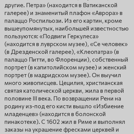
другие. Петра» (находится в Ватиканской
галерее) и знаменитый плафон «Аврора» в
палаццо Роспильози. Из его картин, кроме
вышеупомянутых, наибольшей известностью
пользуются: «Подвиги Геркулеса»
(находится в луврском музее), «Се человек»
(в Дрезденской галерее), «Клеопатра» (в
палаццо Питти, во Флоренции), собственный
портрет (в капитолийском музее) и женский
портрет (в мадридском музее). Он выучил
много живописцев. Цецилия, христианская
святая католической церкви, жила в первой
половине III века. По возвращении Рени на
родину из-под его кисти вышло «Избиение
младенцев» (находится в болонской
пинакотеке). С 1602 жил в Риме и выполнял
заказы на украшение фресками церквей и