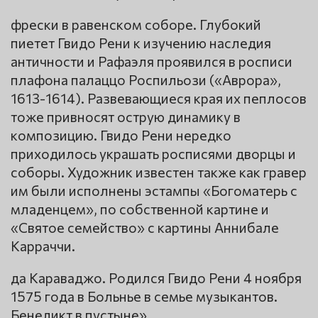
фрески в равенском соборе. Глубокий
пиетет Гвидо Рени к изучению наследия
античности и Рафаэля проявился в росписи
плафона палаццо Роспильози («Аврора»,
1613-1614). Развевающиеся края их пеплосов
тоже привносят острую динамику в
композицию. Гвидо Рени нередко
приходилось украшать росписями дворцы и
соборы. Художник известен также как гравер
им были исполнены эстампы «Богоматерь с
младенцем», по собственной картине и
«Святое семейство» с картины Аннибале
Карраччи.
да Караваджо. Родился Гвидо Рени 4 ноября
1575 года в Больнье в семье музыкантов.
Бенедикт в пустыне».