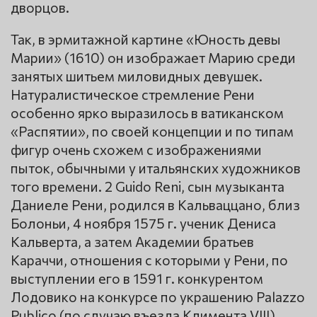
дворцов.
Так, в эрмитажной картине «Юность девы
Марии» (1610) он изображает Марию среди
занятых шитьем миловидных девушек.
Натуралистическое стремление Рени
особенно ярко выразилось в ватиканском
«Распятии», по своей концепции и по типам
фигур очень схожем с изображениями
пыток, обычными у итальянских художников
того времени. 2 Guido Reni, сын музыканта
Даниеле Рени, родился в Кальваццано, близ
Болоньи, 4 ноября 1575 г. ученик Дениса
Кальверта, а затем Академии братьев
Караччи, отношения с которыми у Рени, по
выступлении его в 1591 г. конкурентом
Лодовико на конкурсе по украшению Palazzo
Publico (по случаю въезда Климента VIII)