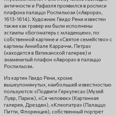
античности и Рафаэля проявился в росписи
плафона палаццо Роспильози («Аврора»,
1613-1614). Художник Гвидо Рени известен
также как гравер им были исполнены
эстампы «Богоматерь с младенцем», по
собственной картине и «Святое семейство» с
картины Аннибале Карраччи. Петра»
(находится в Ватиканской галерее) и
знаменитый плафон «Аврора» в палаццо
Роспильози.
Из картин Гвидо Рени, кроме
вышеупомянутых, наибольшей известностью
пользуются: «Подвиги Геркулеса» (Музей
Лувр, Париж), «Се человек» (Картинная
галерея, Дрезден), «Клеопатра» (Палаццо
Питти, Флоренция), собственный портрет