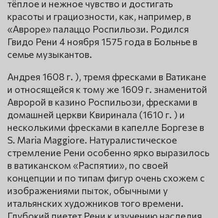
тёплое и нежное чувство и достигать
красоты и грациозности, как, например, в
«Авроре» палаццо Роспильози. Родился
Гвидо Рени 4 ноября 1575 года в Больнье в
семье музыкантов.
Андрея 1608 г. ), тремя фресками в Ватикане
и относящейся к тому же 1609 г. знаменитой
Авророй в казино Роспильози, фресками в
домашней церкви Квиринала (1610 г. ) и
несколькими фресками в капелле Боргезе в
S. Maria Maggiore. Натуралистическое
стремление Рени особенно ярко выразилось
в ватиканском «Распятии», по своей
концепции и по типам фигур очень схожем с
изображениями пыток, обычными у
итальянских художников того времени.
Глубокий пиетет Рени к изучению наследия