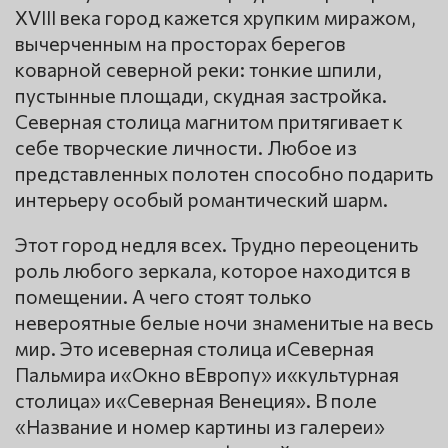
XVIII века город кажется хрупким миражом,
вычерченным на просторах берегов
коварной северной реки: тонкие шпили,
пустынные площади, скудная застройка.
Северная столица магнитом притягивает к
себе творческие личности. Любое из
представленных полотен способно подарить
интерьеру особый романтический шарм.
Этот город недля всех. Трудно переоценить
роль любого зеркала, которое находится в
помещении. А чего стоят только
невероятные белые ночи знаменитые на весь
мир. Это исеверная столица иСеверная
Пальмира и«Окно вЕвропу» и«культурная
столица» и«Северная Венеция». В поле
«Название и номер картины из галереи»