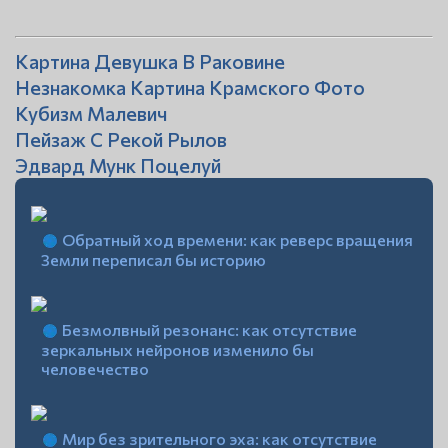
Картина Девушка В Раковине
Незнакомка Картина Крамского Фото
Кубизм Малевич
Пейзаж С Рекой Рылов
Эдвард Мунк Поцелуй
Обратный ход времени: как реверс вращения
Земли переписал бы историю
Безмолвный резонанс: как отсутствие
зеркальных нейронов изменило бы
человечество
Мир без зрительного эха: как отсутствие