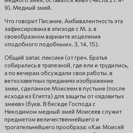
9). Медный змей.
Что говорит Писание. Амбивалентность эта
зафиксирована в эпизоде с М. з. в
своеобразном варианте исцеления
«подобного подобным». 3, 14, 15).
Общий запас лексики (от греч. Братья
собирались в трапезной, где ели и трудились,
а по вечерам обсуждали свои работы. в
ветхозаветных преданиях изображение
змеи, сделанное Моисеем в пустыне (после
исхода из Египта) для защиты от «ядовитых
змеев» (букв. В беседе Господа с
Никодимом медный змей Моисеев служит
предметом величественнейшего и
трогательнейшего прообраза: «Как Моисей