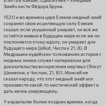
Египта в Ханаан. Одна из них – «Медный
Змий» кисти Фёдора Бруни.
1521) и во времена царя Езекии медный змей
сохранял свою исцеляющую силу Езекия
сказал: если укушенный умирает, он всё же
остаётся живым в будущем мире если же он
поклоняется этому идолу, он умирает для
будущего мира (Jalkut, Числа к 21, 8). В
Мидрашим иудейских толкованиях история с
медным змеем служит материалом для
доказательства воскресения мертвых (Ялкут
Шимеони, к Числам, 21, 8)1. Моисей не
сказал народу, что этот медный змей мог
произвести какой-то мистический эффект и
дать жизнь умирающему.
У израильтян более поздних времен, когда