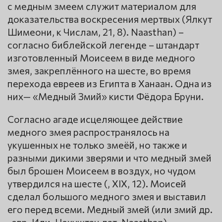
с медным змеем служит материалом для
доказательства воскресения мертвых (Ялкут
Шимеони, к Числам, 21, 8). Naasthan) –
согласно библейской легенде – штандарт
изготовленный Моисеем в виде медного
змея, закреплённого на шесте, во время
перехода евреев из Египта в Ханаан. Одна из
них— «Медный Змий» кисти Фёдора Бруни.
Согласно агаде исцеляющее действие
медного змея распространялось на
укушенных не только змеёй, но также и
разными дикими зверями и что медный змей
был брошен Моисеем в воздух, но чудом
утвердился на шесте (, XIX, 12). Моисей
сделал большого медного змея и выставил
его перед всеми. Медный змей (или змий др.
-евр. Или, Нехуштан лат. Naasthan)—