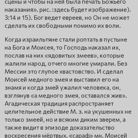
сцены и чтобы на ней была печать Божьего
наказания». рис. :здесь будет изображение).
3:14 и 15). Бог ведет евреев, но Он не может
сделать их свободными помимо их воли.
Когда израильтяне стали роптать в пустыне
на Бога и Моисея, то Господь наказал их,
послав на них «ядовитых змеев», которые
жалили народ, отчего многие умирали. Без
Мессии это глупое хвастовство. И сделал
Моисей медного змея и выставил его на
знамя и когда змей ужалил человека, он,
взглянув «а медного змея, оставался жив».
Агадическая традиция распространяет
целительное действие М. з. на укушенных не
только змеей, но и всяким диким зверем, а
также видит в эпизоде доказательство
воскресения мёртвых. «сараф» мн. Моисей