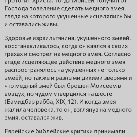
прототип Христа. Тогда Моисей получил от
Господа повеление сделать медного змея,
глядя на которого укушенные исцелялись бы
и оставались живы.
Здоровье израильтянина, укушенного змеей,
восстанавливалось, когда он каялся в своих
грехах и смотрел на медного змея. Согласно
агаде исцеляющее действие медного змея
распространялось на укушенных не только
змеёй, но также и разными дикими зверями и
что медный змей был брошен Моисеем в
воздух, но чудом утвердился на шесте
(Бамидбар рабба, XIX, 12). И когда змея
жалила человека, то он, взглянув на медного
змия, оставался жив.
Еврейские библейские критики принимали