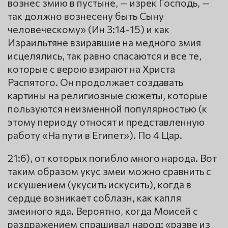
вознес змию в пустыне, — изрек Господь, —
так должно вознесену быть Сыну
человеческому» (Ин 3:14-15) и как
Израильтяне взиравшие на медного змия
исцелялись, так равно спасаются и все те,
которые с верою взирают на Христа
Распятого. Он продолжает создавать
картины на религиозные сюжеты, которые
пользуются неизменной популярностью (к
этому периоду относят и представленную
работу «На пути в Египет»). По 4 Цар.
21:6), от которых погибло много народа. Вот
таким образом укус змеи можно сравнить с
искушением (укусить искусить), когда в
сердце возникает соблазн, как капля
змеиного яда. Вероятно, когда Моисей с
раздражением спрашивал народ: «разве из