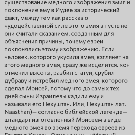
существование медного изображения змия и
поклонение ему в Иудее за исторический
факт, между тем как рассказ о
чудодейственной силе этого змия в пустыне
они считали сказанием, созданным для
объяснения причины, почему евреи
поклонялись этому изображению. Если
человек, которого укусила змея, взглянет на
этого медного змея, сразу же исцелится. «он
отменил высоты, разбил статуи, срубил
дубраву и истребил медного змея, которого
сделал Моисей, потому что до самых тех
дней сыны Израилевы кадили ему и
называли его Нехуштан. Или, Нехуштан лат.
Naasthan)— согласно библейской легенде—
штандарт изготовленный Моисеем в виде
медного змея во время перехода евреев из