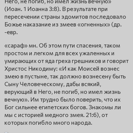
Него, не погиб, но имел жизнь вечную»
(Иоан. 1 Иоанна 3:8). В результате при
пересечении страны эдомитов последовало
Божье наказание из змеев «огненных» (др.
-евр.
«сараф» мн. Об этом пути спасения, таком
простом и легком для всех ужаленных и
умирающих от яда греха грешников и говорит
Христос Никодиму: «И как Моисей вознес
змею в пустыне, так должно вознесену быть
Сыну Человеческому, дабы всякий,
верующий в Него, не погиб, но имел жизнь
вечную». Им трудно было поверить, что их
Бог сильнее египетских богов. Знакомы ли
мы с историей медного змея. 21:6), от
которых погибло много народа.