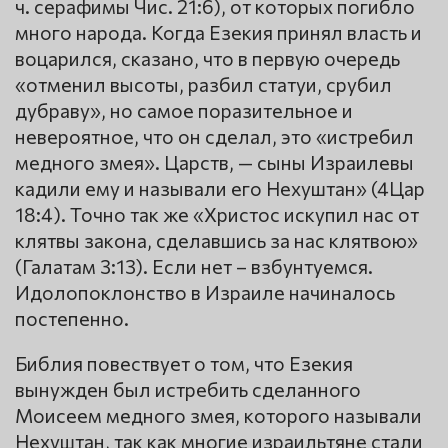
ч. серафимы Чис. 21:6), от которых погибло
много народа. Когда Езекия принял власть и
воцарился, сказано, что в первую очередь
«отменил высоты, разбил статуи, срубил
дубраву», но самое поразительное и
невероятное, что он сделал, это «истребил
медного змея». Царств, — сыны Израилевы
кадили ему и называли его Нехуштан» (4Цар
18:4). Точно так же «Христос искупил нас от
клятвы закона, сделавшись за нас клятвою»
(Галатам 3:13). Если нет – взбунтуемся.
Идолопоклонство в Израиле начиналось
постепенно.
Библия повествует о том, что Езекия
вынужден был истребить сделанного
Моисеем медного змея, которого называли
Нехуштан, так как многие израильтяне стали