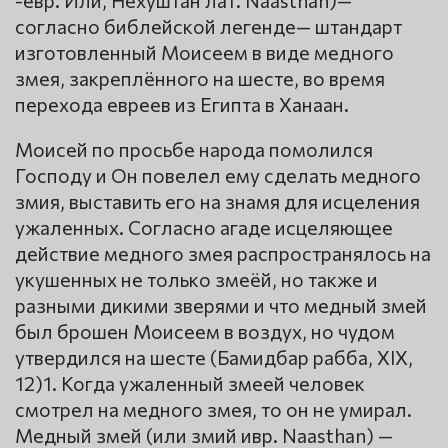
согласно библейской легенде— штандарт
изготовленный Моисеем в виде медного
змея, закреплённого на шесте, во время
перехода евреев из Египта в Ханаан.
Моисей по просьбе народа помолился
Господу и Он повелел ему сделать медного
змия, выставить его на знамя для исцеления
ужаленных. Согласно агаде исцеляющее
действие медного змея распространялось на
укушенных не только змеёй, но также и
разными дикими зверями и что медный змей
был брошен Моисеем в воздух, но чудом
утвердился на шесте (Бамидбар рабба, XIX,
12)1. Когда ужаленный змеей человек
смотрел на медного змея, то он не умирал.
Медный змей (или змий ивр. Naasthan) —