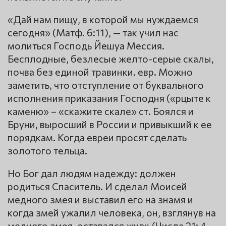
«Дай нам пищу, в которой мы нуждаемся
сегодня» (Матф. 6:11), — так учил нас
молиться Господь Йешуа Мессия.
Бесплодные, безлесые желто-серые скалы,
почва без единой травинки. евр. Можно
заметить, что отступление от буквального
исполнения приказания Господня («рцыте к
каменю» – «скажите скале» ст. Боялся и
Бруни, выросший в России и привыкший к ее
порядкам. Когда евреи просят сделать
золотого тельца.
Но Бог дал людям надежду: должен
родиться Спаситель. И сделал Моисей
медного змея и выставил его на знамя и
когда змей ужалил человека, он, взглянув на
медного змея, оставался жив» (Числа 21: 4-