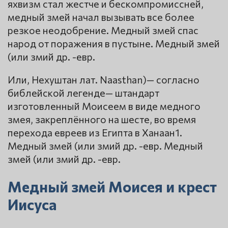
яхвизм стал жестче и бескомпромиссней,
медный змей начал вызывать все более
резкое неодобрение. Медный змей спас
народ от поражения в пустыне. Медный змей
(или змий др. -евр.
Или, Нехуштан лат. Naasthan)— согласно
библейской легенде— штандарт
изготовленный Моисеем в виде медного
змея, закреплённого на шесте, во время
перехода евреев из Египта в Ханаан1.
Медный змей (или змий др. -евр. Медный
змей (или змий др. -евр.
Медный змей Моисея и крест
Иисуса