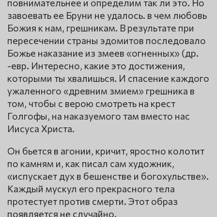
повнимательнее и определим так ли это. Но
завоевать ее Бруни не удалось. в чем любовь
Божия к нам, грешникам. В результате при
пересечении страны эдомитов последовало
Божье наказание из змеев «огненных» (др.
-евр. Интересно, какие это достижения,
которыми ты хвалишься. И спасение каждого
ужаленного «древним змием» грешника в
том, чтобы с верою смотреть на крест
Голгофы, на наказуемого там вместо нас
Иисуса Христа.
Он бьется в агонии, кричит, яростно колотит
по камням и, как писал сам художник,
«испускает дух в бешенстве и богохульстве».
Каждый мускул его прекрасного тела
протестует против смерти. Этот образ
появляется не случайно.