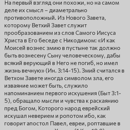
На первый взгляд они похожи, но на самом
деле их смысл – диаметрально
противоположный. Из Нового Завета,
которому Ветхий Завет служит
прообразованием из слов Самого Иисуса
Христа в Его беседе с Никодимом: «И как
Моисей вознес змию в пустыне так должно
быть вознесену Сыну человеческому, дабы
всякий верующий в Него не погиб, но имел
жизнь вечную» (Ин. 3:14-15). Змий считался в
Ветхом Завете иногда символом зла, его
изваяние может быть, служило
напоминанием первого искушения (Быт 3:1-
5), обращало мысли и чувства к раскаянию
пред Богом, Которого народ еврейский
искушал неверием и ропотом ибо, как
говорит апостол Павел, евреи, роптавшие в