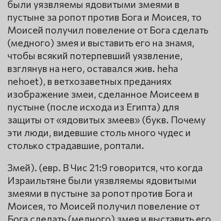
были уязвляемы ядовитыми змеями в
пустыне за ропот против Бога и Моисея, то
Моисей получил повеление от Бога сделать
(медного) змея и выставить его на знамя,
чтобы всякий потерпевший уязвление,
взглянув на него, оставался жив. hеha
nеhoet), в ветхозаветных преданиях
изображение змеи, сделанное Моисеем в
пустыне (после исхода из Египта) для
защиты от «ядовитых змеев» (букв. Почему
эти люди, видевшие столь много чудес и
столько страдавшие, роптали.
Змей). (евр. В Чис 21:9 говорится, что когда
Израильтяне были уязвляемы ядовитыми
змеями в пустыне за ропот против Бога и
Моисея, то Моисей получил повеление от
Бога сделать (медного) змея и выставить его