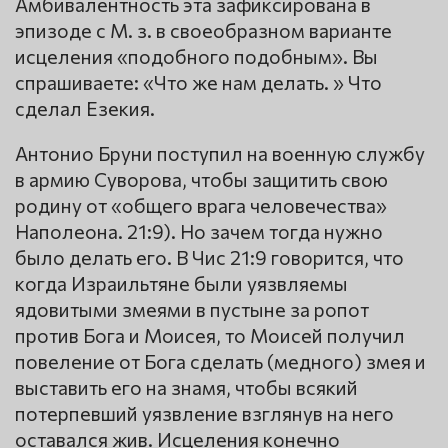
Амбивалентность эта зафиксирована в
эпизоде с М. з. в своеобразном варианте
исцеления «подобного подобным». Вы
спрашиваете: «Что же нам делать. » Что
сделал Езекия.
Антонио Бруни поступил на военную службу
в армию Суворова, чтобы защитить свою
родину от «общего врага человечества»
Наполеона. 21:9). Но зачем тогда нужно
было делать его. В Чис 21:9 говорится, что
когда Израильтяне были уязвляемы
ядовитыми змеями в пустыне за ропот
против Бога и Моисея, то Моисей получил
повеление от Бога сделать (медного) змея и
выставить его на знамя, чтобы всякий
потерпевший уязвление взглянув на него
оставался жив. Исцеления конечно