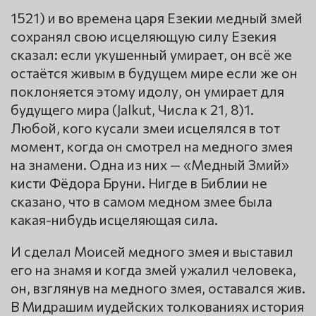
1521) и во времена царя Езекии медный змей
сохранял свою исцеляющую силу Езекия
сказал: если укушенный умирает, он всё же
остаётся живым в будущем мире если же он
поклоняется этому идолу, он умирает для
будущего мира (Jalkut, Числа к 21, 8)1.
Любой, кого кусали змеи исцелялся в тот
момент, когда он смотрел на медного змея
на знамени. Одна из них — «Медный Змий»
кисти Фёдора Бруни. Нигде в Библии не
сказано, что в самом медном змее была
какая-нибудь исцеляющая сила.
И сделал Моисей медного змея и выставил
его на знамя и когда змей ужалил человека,
он, взглянув на медного змея, оставался жив.
В Мидрашим иудейских толкованиях история