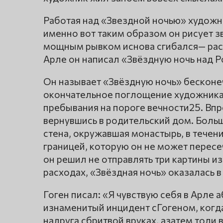
Работая над «Звездной ночью» художн
именно вот таким образом он рисует з
мощным рывком иснова сгибался— раска
Арле он написал «Звёздную ночь над 
Он называет «Звёздную ночь» бескон
окончательное поглощение художник
пребывания на пороге вечности25. Впро
вернувшись в родительский дом. Больш
стена, окружавшая монастырь, в течен
границей, которую он не может пересеч
он решил не отправлять три картины из
расходах, «Звёздная ночь» оказалась в
Гоген писал: «Я чувствую себя в Арл
изнаменитый инцидент сГогеном, когд
надруга сбритвой вруках, азатем толи 