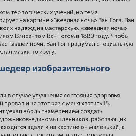
ком теологических учений, но тема
ирует на картине «Звездная ночь» Ван Гога. Ван
своих надежд на мастерскую. «звездная ночь»
ком Винсентом Ван Гогом в 1889 году. Чтобы
застывшей ночи, Ван Гог придумал специальную
клал мазки по кругу.
– шедевр изобразительного
али в случае улучшения состояния здоровья
 провал и на этот раз с меня хватит»15.
т уехал вАрль снамерением создать
художников-единомышленников, работающих
аходится вдали и на картине он маленький, а
авнительно с поселком, но расположены