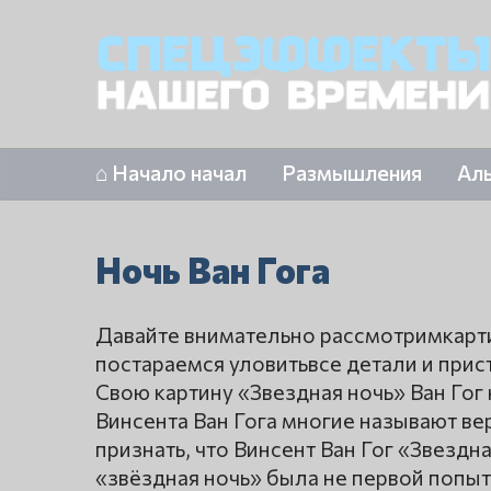
⌂ Начало начал
Размышления
Ал
Ночь Ван Гога
Давайте внимательно рассмотримкарти
постараемся уловитьвсе детали и прис
Свою картину «Звездная ночь» Ван Гог 
Винсента Ван Гога многие называют в
признать, что Винсент Ван Гог «Звездн
«звёздная ночь» была не первой попыт