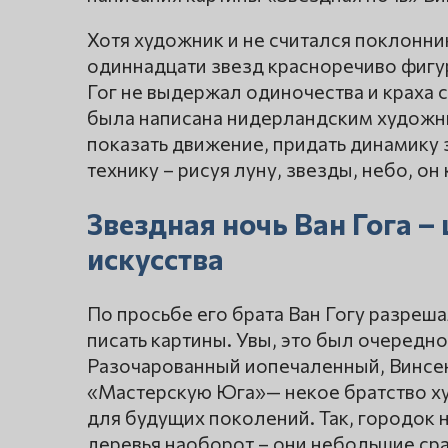
Хотя художник и не считался поклонни
одиннадцати звезд красноречиво фигур
Гог не выдержал одиночества и краха 
была написана нидерландским художни
показать движение, придать динамику 
технику – рисуя луну, звезды, небо, он 
Звездная ночь Ван Гога 
искусства
По просьбе его брата Ван Гогу разреш
писать картины. Увы, это был очередной
Разочарованный иопечаленный, Винсен
«Мастерскую Юга»— некое братство 
для будущих поколений. Так, городок н
деревья наоборот – они небольшие ср