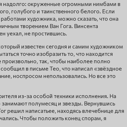
ся надолго: окруженные огромными нимбами в
ого, голубого и таинственного белого. Если
 работами художника, можно сказать, что она
мичным творением Ван Гога. Винсента
ен уехал, не простившись.
 который известен сегодня и самим художником
ытаться точно изобразить то, что находится
е произвольно, так, чтобы наиболее полно
г сообщил в письме Тео, что написал «звёздное
ние, носпросом непользовались. Но все это
ителя из-за особой техники исполнения. На
о занимают полумесяц и звезды. Вернувшись
Гог решил написатьее, находясь влечебнице для
чались. Чтобы положить конец спорам, я