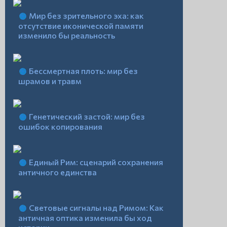
Мир без зрительного эха: как
отсутствие иконической памяти
изменило бы реальность
Бессмертная плоть: мир без
шрамов и травм
Генетический застой: мир без
ошибок копирования
Единый Рим: сценарий сохранения
античного единства
Световые сигналы над Римом: Как
античная оптика изменила бы ход