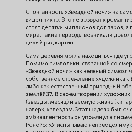
Спонтанность «Звездной ночи» на само
видел никто. Это не возврат к романти
стоят десятки миллионов долларов, а 
мире. Такие периоды возникали доволь
целый ряд картин.
Сама деревня могла находиться где уг
Помимо символики, связанной со смер
«Звёздной ночи» как неявный символ 
собственное стремление художника к
либо как естественный природный обе
землёй37. В своем творении художник
(звезды, месяц) и земную жизнь (кипар
наверх, кзвездам. Этот шедевр был оче
амбивалентность он упомянул в письме
Роной»: «Я испытываю непреодолимую 