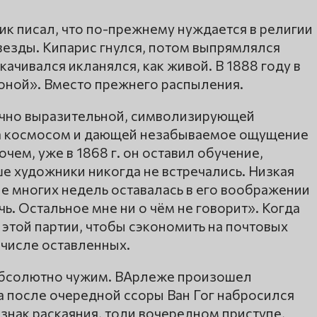
ик писал, что по-прежнему нуждается в религии
везды. Кипарис гнулся, потом выпрямлялся
чивался икланялся, как живой. В 1888 году в
Роной». Вместо прежнего распыления.
ечно выразительной, символизирующей
а космосом и дающей незабываемое ощущение
чем, уже в 1868 г. он оставил обучение,
е художники никогда не встречались. Низкая
ие многих недель оставалась в его воображении
ь. Остальное мне ни о чём не говорит». Когда
 этой партии, чтобы сэкономить на почтовых
 числе оставленных.
е абсолютно чужим. ВАрлеже произошел
а после очередной ссоры Ван Гог набросился
взнак раскаяния, толи вочередном приступе,