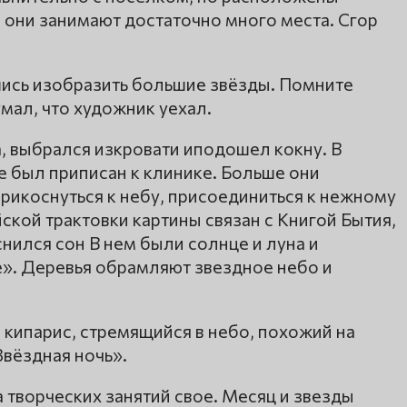
е они занимают достаточно много места. Сгор
вшись изобразить большие звёзды. Помните
мал, что художник уехал.
, выбрался изкровати иподошел кокну. В
не был приписан к клинике. Больше они
прикоснуться к небу, присоединиться к нежному
ской трактовки картины связан с Книгой Бытия,
снился сон В нем были солнце и луна и
е». Деревья обрамляют звездное небо и
 кипарис, стремящийся в небо, похожий на
Звёздная ночь».
 творческих занятий свое. Месяц и звезды