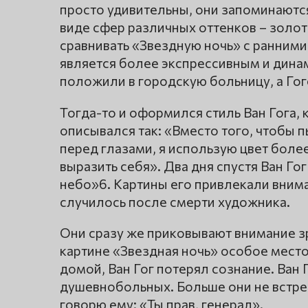
просто удивительны, они запоминают
виде сфер различных оттенков – золот
сравнивать «Звездную ночь» с ранними
является более экспрессивным и дина
положили в городскую больницу, а Гог
Тогда-то и оформился стиль Ван Гога,
описывался так: «Вместо того, чтобы п
перед глазами, я использую цвет боле
выразить себя». Два дня спустя Ван Го
небо»6. Картины его привлекали внима
случилось после смерти художника.
Они сразу же приковывают внимание зр
картине «Звездная ночь» особое мест
домой, Ван Гог потерял сознание. Ван 
душевнобольных. Больше они не встре
говорю ему: «Ты прав, генерал».