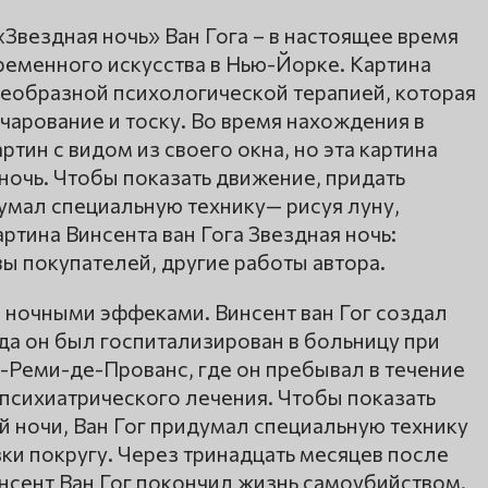
«Звездная ночь» Ван Гога – в настоящее время
ременного искусства в Нью-Йорке. Картина
воеобразной психологической терапией, которая
арование и тоску. Во время нахождения в
ртин с видом из своего окна, но эта картина
ночь. Чтобы показать движение, придать
умал специальную технику— рисуя луну,
артина Винсента ван Гога Звездная ночь:
ы покупателей, другие работы автора.
 с ночными эффеками. Винсент ван Гог создал
гда он был госпитализирован в больницу при
н-Реми-де-Прованс, где он пребывал в течение
психиатрического лечения. Чтобы показать
 ночи, Ван Гог придумал специальную технику
зки покругу. Через тринадцать месяцев после
нсент Ван Гог покончил жизнь самоубийством.