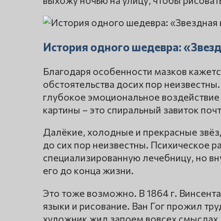
выхожу ночью на улицу, чтобы рисоват
История одного шедевра: «Звезд
Благодаря особенности мазков кажется
обстоятельства досих пор неизвестны.
глубокое эмоциональное воздействие
картины – это спиральный завиток почт
Далёкие, холодные и прекрасные звёз
до сих пор неизвестны. Психическое р
специализированную лечебницу, но в
его до конца жизни.
Это тоже возможно. В 1864 г. Винсента
языки и рисование. Ван Гог прожил тру
художник жил запоем вовсех смыслах.