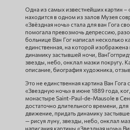
Одна из самых известнейших картин – 
находится в одном из залов Музея сов
«Звёздная ночь» стала для ван Гога с
помогала превозмочь депрессию, разоч
больнице Ван Гог написал несколько ка
единственная, на которой изображена 
динамику застывшей ночи, ВанГогприд
звезды, небо, онклал мазки покругу. К
описание, биография художника, отзыв
Это не единственная картина Ван Гога
«Звездную ночь» в июне 1889 года, ко
монастыре Saint-Paul-de-Mausole в Се
достаточно длительного времени, для 
движение, придать динамику застывшей
— рисуя луну, звезды, небо, онклал ма
написания картины «Звездная ночь» Ви