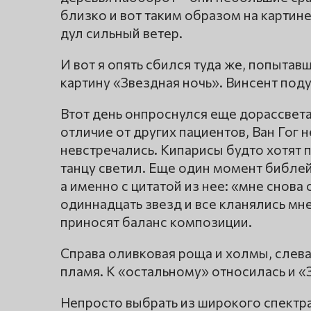
близко и вот таким образом на картин
дул сильный ветер.
И вот я опять сбился туда же, попыта
картину «Звездная ночь». Винсент поду
Втот день онпроснулся еще дорассвета
отличие от других пациентов, Ван Гог 
невстречались. Кипарисы будто хотят 
танцу светил. Еще один момент библей
а именно с цитатой из нее: «мне снова 
одиннадцать звезд и все кланялись мн
приносят баланс композиции.
Справа оливковая роща и холмы, слева
пламя. К «остальному» относилась и «
Непросто выбрать из широкого спектра