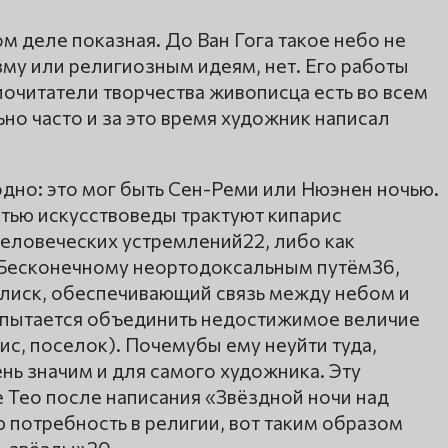
м деле показная. До Ван Гога такое небо не
зму или религиозным идеям, нет. Его работы
почитатели творчества живописца есть во всем
но часто и за это время художник написал
одно: это мог быть Сен-Реми или Нюэнен ночью.
тью искусствоведы трактуют кипарис
человеческих устремлений22, либо как
 Бесконечному неортодоксальным путём36,
лиск, обеспечивающий связь между небом и
 пытается объединить недостижимое величие
ис, поселок). Почемубы ему неуйти туда,
нь значим и для самого художника. Эту
 Тео после написания «Звёздной ночи над
потребность в религии, вот таким образом