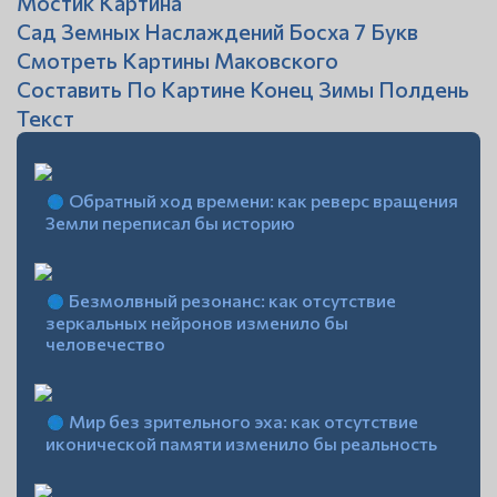
Мостик Картина
Сад Земных Наслаждений Босха 7 Букв
Смотреть Картины Маковского
Составить По Картине Конец Зимы Полдень
Текст
Обратный ход времени: как реверс вращения
Земли переписал бы историю
Безмолвный резонанс: как отсутствие
зеркальных нейронов изменило бы
человечество
Мир без зрительного эха: как отсутствие
иконической памяти изменило бы реальность