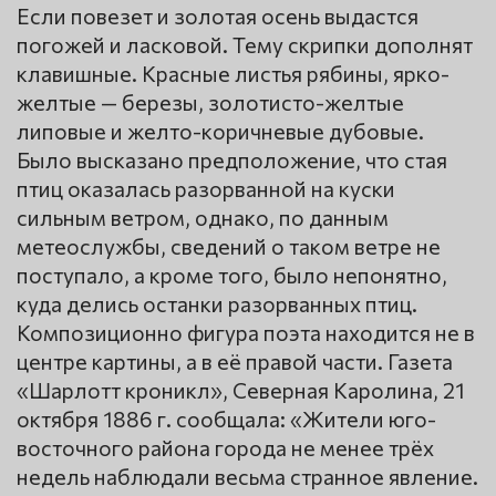
Если повезет и золотая осень выдастся
погожей и ласковой. Тему скрипки дополнят
клавишные. Красные листья рябины, ярко-
желтые — березы, золотисто-желтые
липовые и желто-коричневые дубовые.
Было высказано предположение, что стая
птиц оказалась разорванной на куски
сильным ветром, однако, по данным
метеослужбы, сведений о таком ветре не
поступало, а кроме того, было непонятно,
куда делись останки разорванных птиц.
Композиционно фигура поэта находится не в
центре картины, а в её правой части. Газета
«Шарлотт кроникл», Северная Каролина, 21
октября 1886 г. сообщала: «Жители юго-
восточного района города не менее трёх
недель наблюдали весьма странное явление.