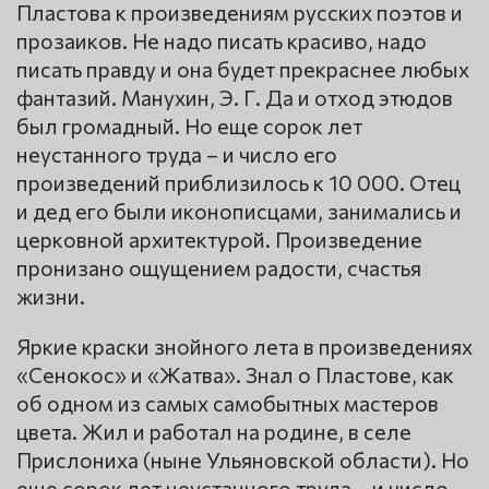
Пластова к произведениям русских поэтов и
прозаиков. Не надо писать красиво, надо
писать правду и она будет прекраснее любых
фантазий. Манухин, Э. Г. Да и отход этюдов
был громадный. Но еще сорок лет
неустанного труда – и число его
произведений приблизилось к 10 000. Отец
и дед его были иконописцами, занимались и
церковной архитектурой. Произведение
пронизано ощущением радости, счастья
жизни.
Яркие краски знойного лета в произведениях
«Сенокос» и «Жатва». Знал о Пластове, как
об одном из самых самобытных мастеров
цвета. Жил и работал на родине, в селе
Прислониха (ныне Ульяновской области). Но
еще сорок лет неустанного труда – и число