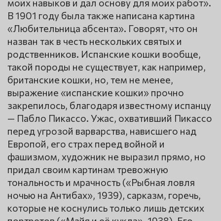
моих навыков и дал основу для моих работ».
В 1901 году была также написана картина
«Любительница абсента». Говорят, что он
назван так в честь нескольких святых и
родственников. Испанские кошки вообще,
такой породы не существует, как например,
британские кошки, но, тем не менее,
выражение «испанские кошки» прочно
закрепилось, благодаря известному испанцу
— Пабло Пикассо. Ужас, охвативший Пикассо
перед угрозой варварства, нависшего над
Европой, его страх перед войной и
фашизмом, художник не выразил прямо, но
придал своим картинам тревожную
тональность и мрачность («Рыбная ловля
ночью на Антибах», 1939), сарказм, горечь,
которые не коснулись только лишь детских
портретов («Майя и её кукла», 1938). Его