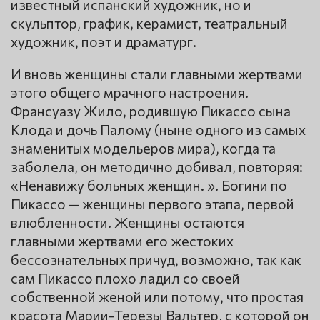
известный испанский художник, но и
скульптор, график, керамист, театральный
художник, поэт и драматург.
И вновь женщины стали главными жертвами
этого общего мрачного настроения.
Франсуазу Жило, родившую Пикассо сына
Клода и дочь Палому (ныне одного из самых
знаменитых модельеров мира), когда та
заболела, он методично добивал, повторяя:
«Ненавижу больных женщин. ». Богини по
Пикассо — женщины первого этапа, первой
влюбленности. Женщины остаются
главными жертвами его жестоких
бессознательных причуд, возможно, так как
сам Пикассо плохо ладил со своей
собственной женой или потому, что простая
красота Марии-Терезы Вальтер, с которой он