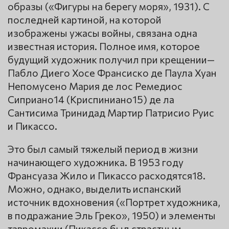
образы («Фигуры на берегу моря», 1931). С
последней картиной, на которой
изображены ужасы войны, связана одна
известная история. Полное имя, которое
будущий художник получил при крещении—
Пабло Диего Хосе Франсиско де Паула Хуан
Непомусено Мария де лос Ремедиос
Сиприано14 (Криспиниано15) де ла
Сантисима Тринидад Мартир Патрисио Руис
и Пикассо.
Это был самый тяжелый период в жизни
начинающего художника. В 1953 году
Франсуаза Жило и Пикассо расходятся18.
Можно, однако, выделить испанский
источник вдохновения («Портрет художника,
в подражание Эль Греко», 1950) и элементы
тавромахии (Пикассо был страстным