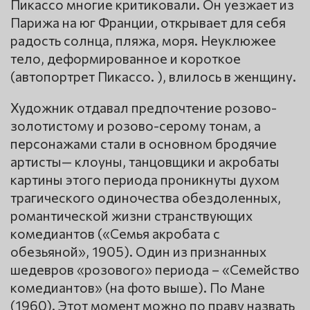
Пикассо многие критиковали. Он уезжает из
Парижа на юг Франции, открывает для себя
радость солнца, пляжа, моря. Неуклюжее
тело, деформированное и короткое
(автопортрет Пикассо. ), влилось в женщину.
Художник отдавал предпочтение розово-
золотистому и розово-серому тонам, а
персонажами стали в основном бродячие
артисты— клоуны, танцовщики и акробаты
картины этого периода проникнуты духом
трагического одиночества обездоленных,
романтической жизни странствующих
комедиантов («Семья акробата с
обезьяной», 1905). Один из признанных
шедевров «розового» периода – «Семейство
комедиантов» (на фото выше). По Мане
(1960). Этот момент можно по праву назвать