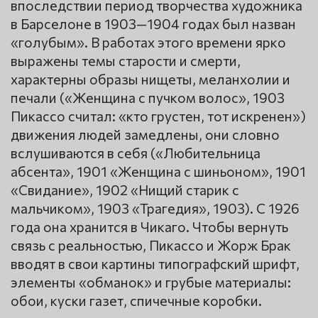
впоследствии период творчества художника
в Барселоне в 1903—1904 годах был назван
«голубым». В работах этого времени ярко
выражены темы старости и смерти,
характерны образы нищеты, меланхолии и
печали («Женщина с пучком волос», 1903
Пикассо считал: «кто грустен, тот искренен»)
движения людей замедлены, они словно
вслушиваются в себя («Любительница
абсента», 1901 «Женщина с шиньоном», 1901
«Свидание», 1902 «Нищий старик с
мальчиком», 1903 «Трагедия», 1903). С 1926
года она хранится в Чикаго. Чтобы вернуть
связь с реальностью, Пикассо и Жорж Брак
вводят в свои картины типографский шрифт,
элементы «обманок» и грубые материалы:
обои, куски газет, спичечные коробки.