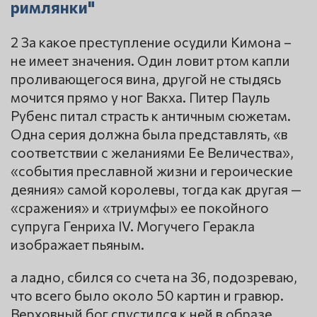
римлянки"
2 За какое преступление осудили Кимона –
не имеет значения. Один ловит ртом капли
проливающегося вина, другой не стыдясь
мочится прямо у ног Вакха. Питер Пауль
Рубенс питал страсть к античным сюжетам.
Одна серия должна была представлять, «в
соответствии с желаниями Ее Величества»,
«события преславной жизни и героические
деяния» самой королевы, тогда как другая —
«сражения» и «триумфы» ее покойного
супруга Генриха IV. Могучего Геракла
изображает пьяным.
а ладно, сбился со счета на 36, подозреваю,
что всего было около 50 картин и гравюр.
Верховный бог спустился к ней в образе