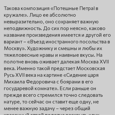
Такова композиция «Потешные ПетраI в
кружале». Лицо ее абсолютно
невыразительно, оно сохраняет важную
неподвижность. До сих пор неясно, каково
название произведения имеется и другой его
вариант – «Въезд иностранного посольства в
Москву». Художнику и смешны и любы их
тяжеловесные нравы и наивные вкусы. На
полотне вновь оживает далекая Москва XVII
века. Именно такой предстает Московская
Русь XVII века на картине «Сидение царя
Михаила Федоровича с боярами в его
государевой комнате». Если раньше он
прежде всего стремился точно следовать
натуре, то сейчас он ставит еще одну, не
менее важную задачу – через общий
красочный строй полотна раскрыть «дух