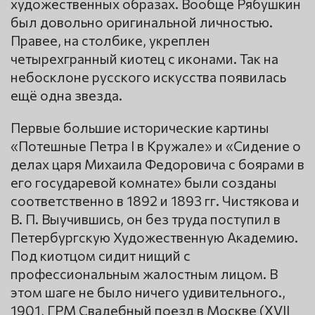
художественных образах. Вообще Рябушкин
был довольно оригинальной личностью.
Правее, на столбике, укреплен
четырехгранный киотец с иконами. Так на
небосклоне русского искусства появилась
ещё одна звезда.
Первые большие исторические картины
«Потешные Петра I в Кружале» и «Сидение о
делах царя Михаила Федоровича с боярами в
его государевой комнате» были созданы
соответственно в 1892 и 1893 гг. Чистякова и
В. П. Выучившись, он без труда поступил в
Петербургскую Художественную Академию.
Под киотцом сидит нищий с
профессиональным жалостным лицом. В
этом шаге не было ничего удивительного.,
1901, ГРМ Свадебный поезд в Москве (XVII