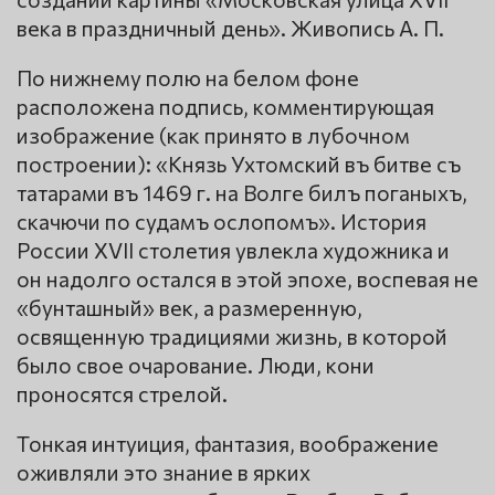
века в праздничный день». Живопись А. П.
По нижнему полю на белом фоне
расположена подпись, комментирующая
изображение (как принято в лубочном
построении): «Князь Ухтомский въ битве съ
татарами въ 1469 г. на Волге билъ поганыхъ,
скачючи по судамъ ослопомъ». История
России XVII столетия увлекла художника и
он надолго остался в этой эпохе, воспевая не
«бунташный» век, а размеренную,
освященную традициями жизнь, в которой
было свое очарование. Люди, кони
проносятся стрелой.
Тонкая интуиция, фантазия, воображение
оживляли это знание в ярких