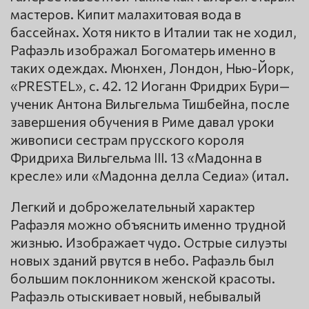
мастеров. Кипит малахитовая вода в
бассейнах. Хотя никто в Италии так не ходил,
Рафаэль изображал Богоматерь именно в
таких одеждах. Мюнхен, Лондон, Нью-Йорк,
«PRESTEL», с. 42. 12 Иоганн Фридрих Бури—
ученик Антона Вильгельма Тишбейна, после
завершения обучения в Риме давал уроки
живописи сестрам прусского короля
Фридриха Вильгельма III. 13 «Мадонна в
кресле» или «Мадонна делла Седиа» (итал.
Легкий и доброжелательный характер
Рафаэля можно объяснить именно трудной
жизнью. Изображает чудо. Острые силуэты
новых зданий рвутся в небо. Рафаэль был
большим поклонником женской красоты.
Рафаэль отыскивает новый, небывалый