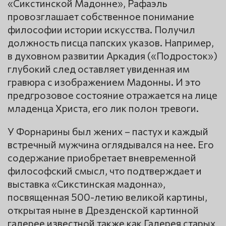
«Сикстинской Мадонне», Рафаэль
провозглашает собственное понимание
философии истории искусства. Получил
должность писца папских указов. Например,
в духовном развитии Аркадия («Подросток»)
глубокий след оставляет увиденная им
гравюра с изображением Мадонны. И это
предгрозовое состояние отражается на лице
младенца Христа, его лик полон тревоги.
У Форнарины был жених – пастух и каждый
встречный мужчина оглядывался на нее. Его
содержание приобретает вневременной
философский смысл, что подтверждает и
выставка «Сикстинская мадонна»,
посвященная 500-летию великой картины,
открытая ныне в Дрезденской картинной
галерее известной также как Галерея старых