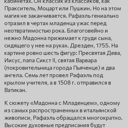
кабинетах. Он классик из классиков, как
Пракситель, Моцарт или Пушкин. Но на этом
магия не заканчивается. Рафаэль гениально
отразил в чертах младенца ужас перед
неотвратимостью рока. Благоговейно и
нежно Мадонна прижимает к груди сына,
сидящего у нее на руках. Дрезден, 1755. На
картине ровно шесть фигур: Пресвятая Дева,
Иисус, папа Сикст II, святая Варвара
(покровительница города Пьяченце) и два
ангела. Семь лет провел Рафаэль под
крылом учителя, а в 1508 г. отправился в
Ватикан.
К сюжету «Мадонна с Младенцем», одному
из самых распространенных в итальянской
живописи, Рафаэль обращался многократно.
Высокие духовные предписания будут