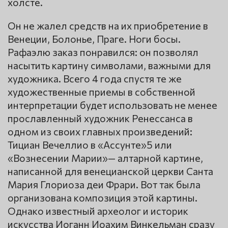
холсте.
Он не жалел средств на их приобретение в
Венеции, Болонье, Праге. Ноги босы.
Рафаэлю заказ понравился: он позволял
насытить картину символами, важными для
художника. Всего 4 года спустя те же
художественные приемы в собственной
интерпретации будет использовать не менее
прославленный художник Ренессанса в
одном из своих главных произведений:
Тициан Вечеллио в «Ассунте»5 или
«Вознесении Марии»— алтарной картине,
написанной для венецианской церкви Санта
Мария Глориоза деи Фрари. Вот так была
организована композиция этой картины.
Однако известный археолог и историк
искусства Иоганн Иоахим Винкельман сразу