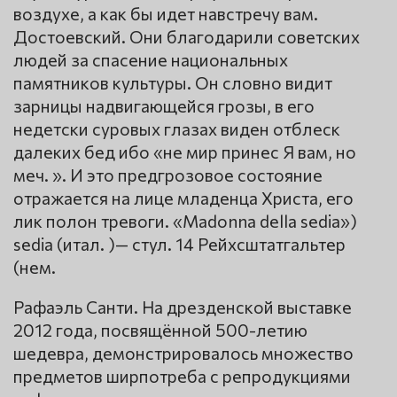
воздухе, а как бы идет навстречу вам.
Достоевский. Они благодарили советских
людей за спасение национальных
памятников культуры. Он словно видит
зарницы надвигающейся грозы, в его
недетски суровых глазах виден отблеск
далеких бед ибо «не мир принес Я вам, но
меч. ». И это предгрозовое состояние
отражается на лице младенца Христа, его
лик полон тревоги. «Madonna della sedia»)
sedia (итал. )— стул. 14 Рейхсштатгальтер
(нем.
Рафаэль Санти. На дрезденской выставке
2012 года, посвящённой 500-летию
шедевра, демонстрировалось множество
предметов ширпотреба с репродукциями