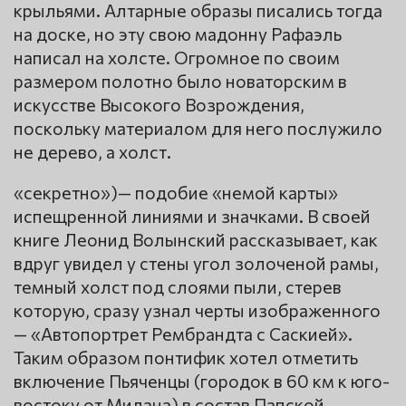
крыльями. Алтарные образы писались тогда
на доске, но эту свою мадонну Рафаэль
написал на холсте. Огромное по своим
размером полотно было новаторским в
искусстве Высокого Возрождения,
поскольку материалом для него послужило
не дерево, а холст.
«секретно»)— подобие «немой карты»
испещренной линиями и значками. В своей
книге Леонид Волынский рассказывает, как
вдруг увидел у стены угол золоченой рамы,
темный холст под слоями пыли, стерев
которую, сразу узнал черты изображенного
— «Автопортрет Рембрандта с Саскией».
Таким образом понтифик хотел отметить
включение Пьяченцы (городок в 60 км к юго-
востоку от Милана) в состав Папской