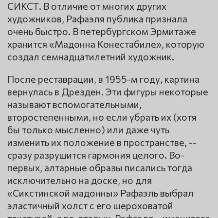
СИКСТ. В отличие от многих других
художников, Рафаэля публика признала
очень быстро. В петербургском Эрмитаже
хранится «Мадонна Конестабиле», которую
создал семнадцатилетний художник.
После реставрации, в 1955-м году, картина
вернулась в Дрезден. Эти фигуры некоторые
называют вспомогательными,
второстепенными, но если убрать их (хотя
бы только мысленно) или даже чуть
изменить их положение в пространстве, --
сразу разрушится гармония целого. Во-
первых, алтарные образы писались тогда
исключительно на доске, но для
«Сикстинской мадонны» Рафаэль выбрал
эластичный холст с его шероховатой
текстурой, а во-вторых, Рафаэля – именитого