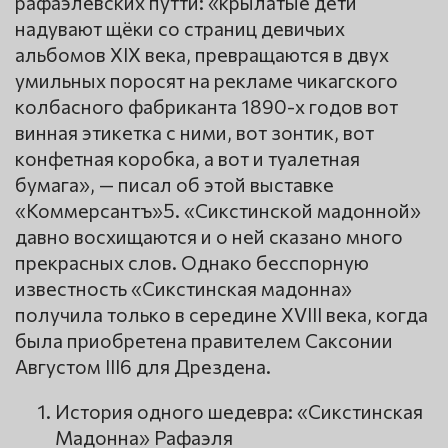
рафаэлевских путти: «крылатые дети
надувают щёки со страниц девичьих
альбомов XIX века, превращаются в двух
умильных поросят на рекламе чикагского
колбасного фабриканта 1890-х годов вот
винная этикетка с ними, вот зонтик, вот
конфетная коробка, а вот и туалетная
бумага», — писал об этой выставке
«Коммерсантъ»5. «Сикстинской мадонной»
давно восхищаются и о ней сказано много
прекрасных слов. Однако бесспорную
известность «Сикстинская мадонна»
получила только в середине XVIII века, когда
была приобретена правителем Саксонии
Августом III6 для Дрездена.
История одного шедевра: «Сикстинская
Мадонна» Рафаэля