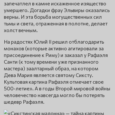
запечатлел в камне искаженное изящество
умершего. Догадки фрау Эльвиры оказались
верны. И эта борьба могущественных сил
тьмы и света, отраженная в полотне, делает
холст вечным.
На радостях Юлий II решил отблагодарить
монахов (которые активно агитировали за
присоединение к Риму) и заказал у Рафаэля
Санти (к тому времени уже признанного
мастера) заалтарный образ, на котором
Дева Мария является святому Сиксту.
Культовая картина Рафаэля отмечает свое
500-летие». А в годы Второй мировой войны
человечество навсегда могло бы потерять
шедевр Рафаэля.