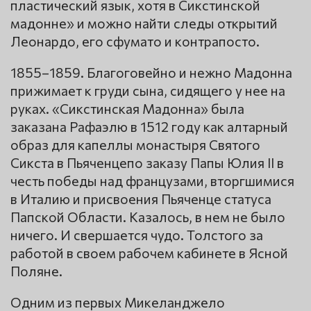
пластический язык, хотя в Сикстинской
мадонне» и можно найти следы открытий
Леонардо, его сфумато и контрапосто.
1855–1859. Благоговейно и нежно Мадонна
прижимает к груди сына, сидящего у нее на
руках. «Сикстинская Мадонна» была
заказана Рафаэлю в 1512 году как алтарный
образ для капеллы монастыря Святого
Сикста в Пьяченцепо заказу Папы Юлия II в
честь победы над французами, вторгшимися
в Италию и присвоения Пьяченце статуса
Папской Области. Казалось, в нем не было
ничего. И свершается чудо. Толстого за
работой в своем рабочем кабинете в Ясной
Поляне.
Одним из первых Микеланджело