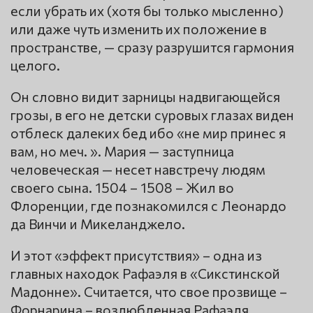
если убрать их (хотя бы только мысленно)
или даже чуть изменить их положение в
пространстве, — сразу разрушится гармония
целого.
Он словно видит зарницы надвигающейся
грозы, в его не детски суровых глазах виден
отблеск далеких бед ибо «не мир принес я
вам, но меч. ». Мария — заступница
человеческая — несет навстречу людям
своего сына. 1504 – 1508 – Жил во
Флоренции, где познакомился с Леонардо
да Винчи и Микеланджело.
И этот «эффект присутствия» – одна из
главных находок Рафаэля в «Сикстинской
Мадонне». Считается, что свое прозвище –
Форнарина – возлюбленная Рафаэля