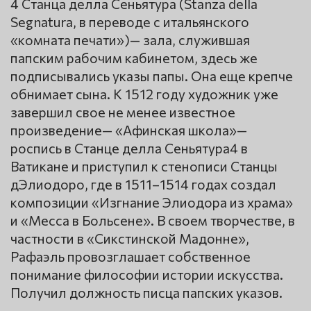
4 Станца делла Сеньятура (Stanza della
Segnatura, в переводе с итальянского
«комната печати»)— зала, служившая
папским рабочим кабинетом, здесь же
подписывались указы папы. Она еще крепче
обнимает сына. К 1512 году художник уже
завершил свое не менее известное
произведение— «Афинская школа»—
роспись в Станце делла Сеньятура4 в
Ватикане и приступил к стенописи Станцы
дЭлиодоро, где в 1511–1514 годах создал
композиции «Изгнание Элиодора из храма»
и «Месса в Больсене». В своем творчестве, в
частности в «Сикстинской Мадонне»,
Рафаэль провозглашает собственное
понимание философии истории искусства.
Получил должность писца папских указов.