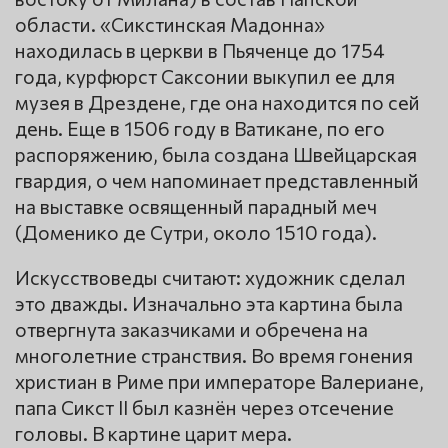
области. «Сикстинская Мадонна»
находилась в церкви в Пьяченце до 1754
года, курфюрст Саксонии выкупил ее для
музея в Дрездене, где она находится по сей
день. Еще в 1506 году в Ватикане, по его
распоряжению, была создана Швейцарская
гвардия, о чем напоминает представленный
на выставке освященный парадный меч
(Доменико де Сутри, около 1510 года).
Искусствоведы считают: художник сделал
это дважды. Изначально эта картина была
отвергнута заказчиками и обречена на
многолетние странствия. Во время гонения
христиан в Риме при императоре Валериане,
папа Сикст II был казнён через отсечение
головы. В картине царит мера.