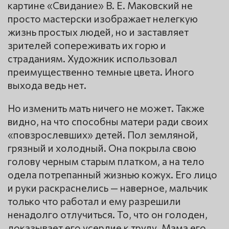
картине «Свидание» В. Е. Маковский не
просто мастерски изображает нелегкую
жизнь простых людей, но и заставляет
зрителей сопереживать их горю и
страданиям. Художник использовал
преимущественно темные цвета. Иного
выхода ведь нет.
Но изменить мать ничего не может. Также
видно, на что способны матери ради своих
«повзрослевших» детей. Пол земляной,
грязный и холодный. Она покрыла свою
голову черным старым платком, а на тело
одела потрепанный жизнью кожух. Его лицо
и руки раскраснелись — наверное, мальчик
только что работал и ему разрешили
ненадолго отлучиться. То, что он голоден,
доказывает его усердие к труду. Мама его