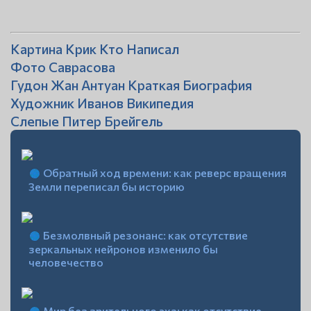
Картина Крик Кто Написал
Фото Саврасова
Гудон Жан Антуан Краткая Биография
Художник Иванов Википедия
Слепые Питер Брейгель
Обратный ход времени: как реверс вращения
Земли переписал бы историю
Безмолвный резонанс: как отсутствие
зеркальных нейронов изменило бы
человечество
Мир без зрительного эха: как отсутствие