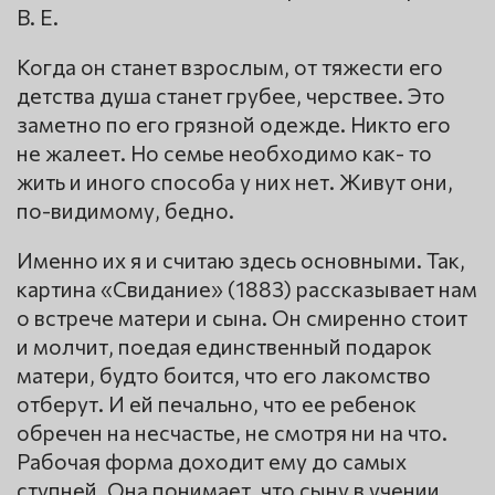
В. Е.
Когда он станет взрослым, от тяжести его
детства душа станет грубее, черствее. Это
заметно по его грязной одежде. Никто его
не жалеет. Но семье необходимо как- то
жить и иного способа у них нет. Живут они,
по-видимому, бедно.
Именно их я и считаю здесь основными. Так,
картина «Свидание» (1883) рассказывает нам
о встрече матери и сына. Он смиренно стоит
и молчит, поедая единственный подарок
матери, будто боится, что его лакомство
отберут. И ей печально, что ее ребенок
обречен на несчастье, не смотря ни на что.
Рабочая форма доходит ему до самых
ступней. Она понимает, что сыну в учении