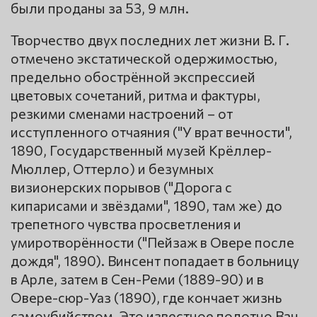
были проданы за 53, 9 млн.
Творчество двух последних лет жизни В. Г.
отмечено экстатической одержимостью,
предельно обострённой экспрессией
цветовых сочетаний, ритма и фактуры,
резкими сменами настроений – от
исступленного отчаяния ("У врат вечности",
1890, Государственный музей Крёллер-
Мюллер, Оттерло) и безумных
визионерских порывов ("Дорога с
кипарисами и звёздами", 1890, там же) до
трепетного чувства просветления и
умиротворённости ("Пейзаж в Овере после
дождя", 1890). Винсент попадает в больницу
в Арле, затем в Сен-Реми (1889-90) и в
Овере-сюр-Уаз (1890), где кончает жизнь
самоубийством. Это известное полотно Ван