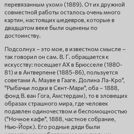
перевязанным ухом» (1889). От их дружной
совместной работы осталось очень много
картин, настоящих шедевров, которые в
двадцатом веке были оценены по
достоинству.
Подсолнух – это мое, в известном смысле –
так говорил он сам. В. Г. обращается к
искусству: посещает АХ в Брюсселе (1880-
81) и в Антверпене (1885-86), пользуется
советами А. Мауве в Гааге. Долина Ла-Кро",
"Рыбачьи лодки в Сент-Мари", оба – 1888,
фонд В. ван Гога, Амстердам), то в зловещих
образах страшного мира, где человек
подавлен одиночеством и беспомощностью
("Ночное кафе", 1888, частное собрание,
Нью-Йорк). Его родные дяди были