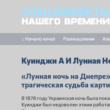
⌂ Начало начал
Размышления
Ал
Куинджи А И Лунная Н
«Лунная ночь на Днепре»
трагическая судьба кар
В 1878 году Украинская ночь была пок
Куинджи был недоволен этими работами