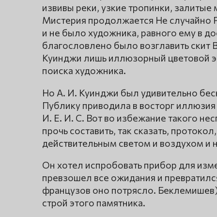
извивы реки, узкие тропинки, залиты
Мистерия продолжается Не случайно Р
и не было художника, равного ему в д
благословлено было возглавить скит В
Куинджи лишь иллюзорный цветовой э
поиска художника.
Но А. И. Куинджи был удивительно бе
Публику приводила в восторг иллюзия 
И. Е. И. С. Вот во избежание такого н
прочь составить, так сказать, протокол
действительным светом и воздухом и 
Он хотел испробовать прибор для изме
превзошел все ожидания и превратился
французов оно потрясло. Беклемишев)
строй этого памятника.