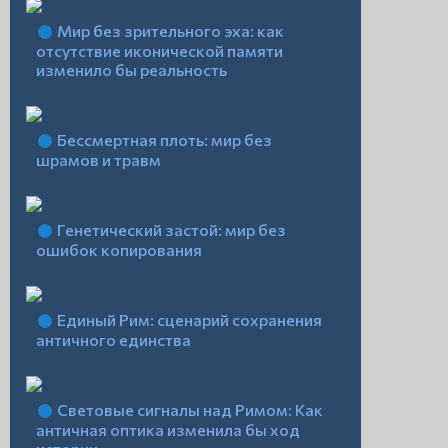
Мир без зрительного эха: как
отсутствие иконической памяти
изменило бы реальность
Бессмертная плоть: мир без
шрамов и травм
Генетический застой: мир без
ошибок копирования
Единый Рим: сценарий сохранения
античного единства
Световые сигналы над Римом: Как
античная оптика изменила бы ход