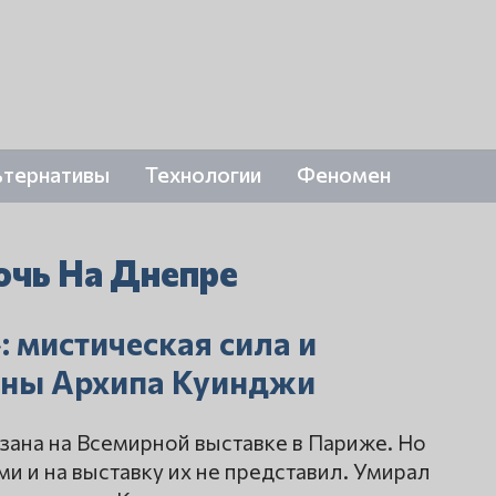
ьтернативы
Технологии
Феномен
очь На Днепре
: мистическая сила и
тины Архипа Куинджи
азана на Всемирной выставке в Париже. Но
 и на выставку их не представил. Умирал