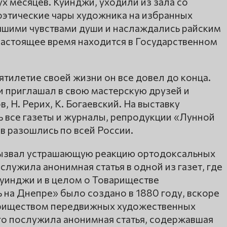
ух месяцев. Куинджи, уходили из зала со
поэтические чары художника на избранных
учшими чувствами души и наслаждались райским
настоящее время находится в Государственном
ятилетие своей жизни он все довел до конца.
и приглашал в свою мастерскую друзей и
, Н. Рерих, К. Богаевский. На выставку
 все газеты и журналы, репродукции «Лунной
в разошлись по всей России.
вызвал устрашающую реакцию ортодоксальных
лужила анонимная статья в одной из газет, где
Куинджи и в целом о Товариществе
 на Днепре» было создано в 1880 году, вскоре
ариществом передвижных художественных
го послужила анонимная статья, содержавшая