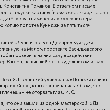
ь Константин Романов. В ответном письме
рос о покупке картины (возможно, зная, что она
олдатёнкову о намерении коллекционера
ю копию полотна Куинджи за пять тысяч
артиной «Лунная ночь на Днепре» Куинджи
ложенную на Малом проспекте Васильевского
чтобы проверить на них силу воздействия
цер Вагнер, решивший стать художником играл
 Поэт Я. Полонский удивлялся: «Положительно
картиной так долго застаивались. О том, что
глянешь – не оторвать глаз. И. С.
я, что они вышли из одной мастерской. «Да
на которой это произведение было показано, о