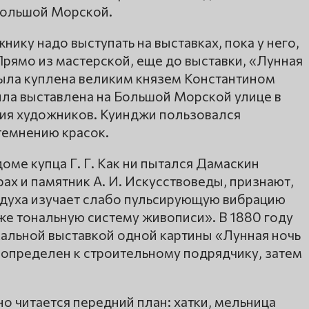
Большой Морской.
нику надо выступать на выставках, пока у него,
. Прямо из мастерской, еще до выставки, «Лунная
была куплена великим князем Константином
ыла выставлена на Большой Морской улице в
ия художников. Куинджи пользовался
темнению красок.
оме купца Г. Г. Как ни пытался Дамаскин
рах и памятник А. И. Искусствоведы, признают,
здуха изучает слабо пульсирующую вибрацию
же тональную систему живописи». В 1880 году
альной выставкой одной картины «Лунная ночь
 определен к строительному подрядчику, затем
о читается передний план: хатки, мельница