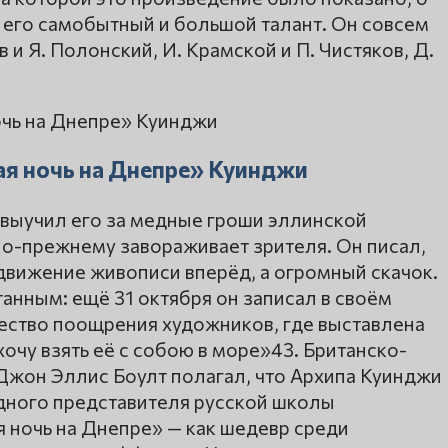
 его самобытный и большой талант. Он совсем
в и Я. Полонский, И. Крамской и П. Чистяков, Д.
ая ночь на Днепре» Куинджи
, выучил его за медные гроши эллинской
 по-прежнему завораживает зрителя. Он писал,
 движение живописи вперёд, а огромный скачок.
анным: ещё 31 октября он записал в своём
бщество поощрения художников, где выставлена
очу взять её с собою в море»43. Британско-
 Джон Эллис Боулт полагал, что Архипа Куинджи
дного представителя русской школы
 ночь на Днепре» — как шедевр среди