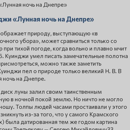
нджи «Лунная ночь на Днепре»
изображает природу, выступающую «в
очного убора», может сравниться только со
 при тихой погоде, когда вольно и плавно мчит
6. Куинджи умел писать замечательные полотна
 присмотреться, можно также заметить
уинджи пел о природе только великий Н. В. В
я ночь на Днепре.
диск луны залил своим таинственным
ю в ночной покой землю. Но ничто не могло
ношу. Толпы людей часами простаивали у этого
никнуть из-за того, что у самого Крамского
ах) была датированная тем же годом картина
угому Третьякову — Сергею Михайловичу33.