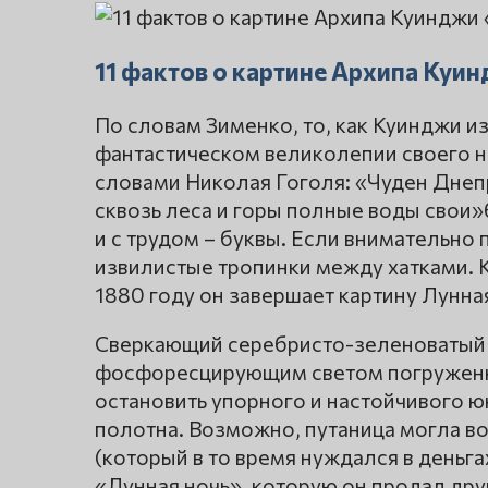
11 фактов о картине Архипа Куи
По словам Зименко, то, как Куинджи 
фантастическом великолепии своего н
словами Николая Гоголя: «Чуден Днепр
сквозь леса и горы полные воды свои»
и с трудом – буквы. Если внимательно
извилистые тропинки между хатками. К
1880 году он завершает картину Лунна
Сверкающий серебристо-зеленоватый 
фосфоресцирующим светом погруженну
остановить упорного и настойчивого ю
полотна. Возможно, путаница могла воз
(который в то время нуждался в деньг
«Лунная ночь», которую он продал др