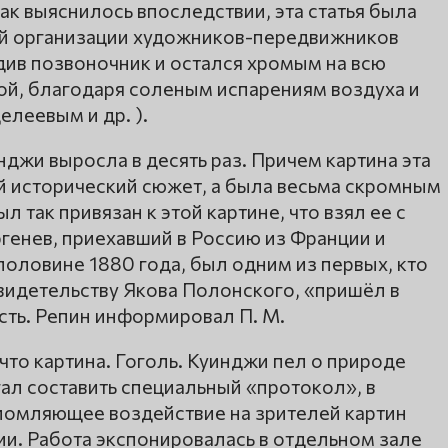
ак выяснилось впоследствии, эта статья была
ей организации художников-передвижников
ив позвоночник и остался хромым на всю
ой, благодаря соленым испарениям воздуха и
елеевым и др. ).
джи выросла в десять раз. Причем картина эта
й исторический сюжет, а была весьма скромным
л так привязан к этой картине, что взял ее с
ргенев, приехавший в Россию из Франции и
половине 1880 года, был одним из первых, кто
видетельству Якова Полонского, «пришёл в
сть. Репин информировал П. М.
что картина. Гоголь. Куинджи пел о природе
гал составить специальный «протокол», в
омляющее воздействие на зрителей картин
ии. Работа экспонировалась в отдельном зале