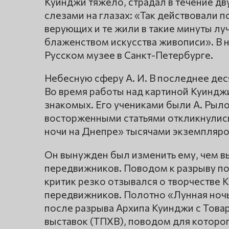
Куинджи тяжело, страдал в течение дв
слезами на глазах: «Так действовали 
верующих и те жили в такие минуты л
блаженством искусства живописи». В 
Русском музее в Санкт-Петербурге.
Небесную сферу А. И. В последнее дес
Во время работы над картиной Куиндж
знакомых. Его учениками были А. Рылов
восторженными статьями откликнулись
ночи на Днепре» тысячами экземпляро
Он вынужден был изменить ему, чем 
передвижников. Поводом к разрыву пос
критик резко отзывался о творчестве 
передвижников. Полотно «Лунная ночь
после разрыва Архипа Куинджи с Тов
выставок (ТПХВ), поводом для которо