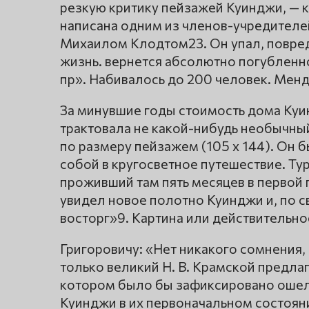
резкую критику пейзажей Куинджи, — к
написана одним из членов-учредител
Михаилом Клодтом23. Он упал, повред
жизнь. вернется абсолютно погубленн
пр». Набивалось до 200 человек. Менд
За минувшие годы стоимость дома Куин
трактовала не какой-нибудь необычны
по размеру пейзажем (105 x 144). Он бы
собой в кругосветное путешествие. Ту
проживший там пять месяцев в первой 
увидел новое полотно Куинджи и, по с
восторг»9. Картина или действительно
Григоровичу: «Нет никакого сомнения, 
только великий Н. В. Крамской предла
котором было бы зафиксировано ошел
Куинджи в их первоначальном состоян