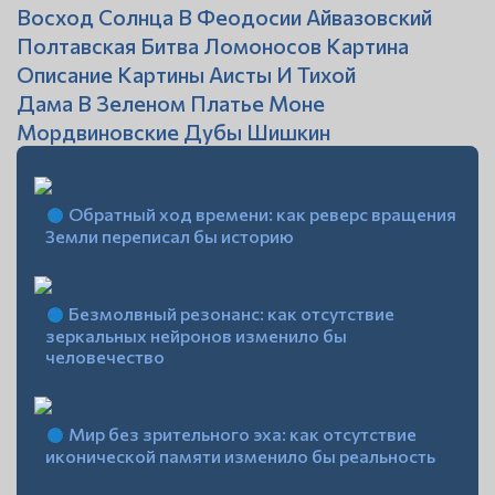
Восход Солнца В Феодосии Айвазовский
Полтавская Битва Ломоносов Картина
Описание Картины Аисты И Тихой
Дама В Зеленом Платье Моне
Мордвиновские Дубы Шишкин
Обратный ход времени: как реверс вращения
Земли переписал бы историю
Безмолвный резонанс: как отсутствие
зеркальных нейронов изменило бы
человечество
Мир без зрительного эха: как отсутствие
иконической памяти изменило бы реальность