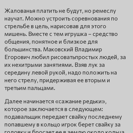
Жалованья платить не будут, но ремеслу
научат. Можно устроить соревнования по
стрельбе в цель, нарисовав для этого
мишень. Вместе с тем игрушка – средство
общения, понятное и близкое для
большинства. Маковский Владимир
Егорович любил рисоватьпростых людей, за
их нехитрыми занятиями. Взяв лук за
середину левой рукой, надо положить на
него стрелу, придерживая ее вторым и
третьим пальцами.
Далее начинается «сажание редьки»,
которое заключается в следующем:
подавальщик передает свайку последнему
попавшему в кольцо игрок берет свайку за
головку и бросает ее в землю около кольца