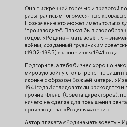
Она с искренней горечью и тревогой п
разыгрались многомесячные кровавые 
Нозначение это может иметь только для
"производить". Плакат был своеобраз
годов. «Родина – мать зовёт. » – зна
войны, созданный грузинским советс
(1902-1985) в конце июня 1941 года.
Подгорнов, а тебя бизнес хорошо нако
мировую войну столь трепетно защитн
иконке с образом Божьей матери. «Изв
1941годаИсследователи расходятся и в
прочие Члены (Совета директоров), 
ничего не сделав для повышения рент
производства. «Родиныматери».
Автор плаката «Родинамать зовет» – И