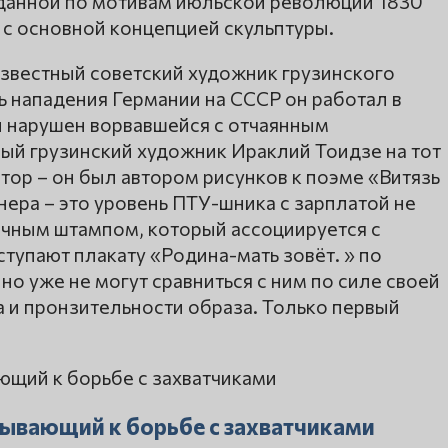
зданной по мотивам июльской революции 1830
 с основной концепцией скульптуры.
известный советский художник грузинского
ь нападения Германии на СССР он работал в
л нарушен ворвавшейся с отчаянным
й грузинский художник Ираклий Тоидзе на тот
ор – он был автором рисунков к поэме «Витязь
нера – это уровень ПТУ-шника с зарплатой не
ичным штампом, который ассоциируется с
ступают плакату «Родина-мать зовёт. » по
о уже не могут сравниться с ним по силе своей
 и пронзительности образа. Только первый
изывающий к борьбе с захватчиками