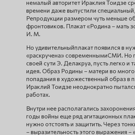
немалый авторитет Ираклия Тоидзе ср
времени даже выпустили специальный
Репродукции размером чуть меньше об
фронтовиков. Плакат «Родина – мать з
И. М.
Но удивительныйплакат появился в ну
«раскручена» современнымиСМИ. Но пр
своей сути Э. Делакруа, пусть легко и
идея. Образ Родины – матери во мног
попадания в художественный образ в п
Ираклий Тоидзе неоднократно пытался
работах.
Внутри нее располагались захоронения
годы войны еще ряд агитационных пла
нужно отстоять и защитить. Через тон
– выразительность этого выражения – 