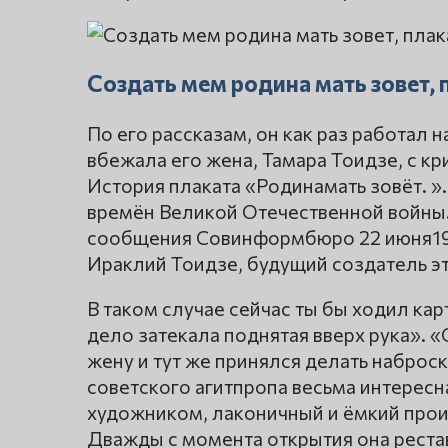
Создать мем родина мать зовет, 
По его рассказам, он как раз работал н
вбежала его жена, Тамара Тоидзе, с кр
История плаката «Родинамать зовёт. ».
времён Великой Отечественной войны.
сообщения Совинформбюро 22 июня194
Ираклий Тоидзе, будущий создатель э
В таком случае сейчас ты бы ходил кар
дело затекала поднятая вверх рука». «С
жену и тут же принялся делать наброс
советского агитпропа весьма интересн
художником, лаконичный и ёмкий прои
Дважды с момента открытия она рестав