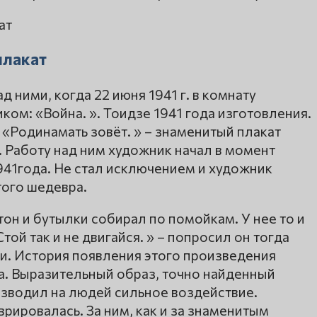
плакат
ад ними, когда 22 июня 1941 г. в комнату
иком: «Война. ». Тоидзе 1941 года изготовления.
 «Родинамать зовёт. » – знаменитый плакат
 Работу над ним художник начал в момент
1года. Не стал исключением и художник
того шедевра.
тон и бутылки собирал по помойкам. У нее то и
той так и не двигайся. » – попросил он тогда
ки. История появления этого произведения
а. Выразительный образ, точно найденный
зводил на людей сильное воздействие.
рировалась. За ним, как и за знаменитым