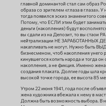
главной доминантой стал сам образ Ро
образа со зрителем «глаза в глаза». У 
тогда появился эскиз знаменитого сов
Потому, что ЕСЛИ этим будет занимать
деньги (накопления) будут восполнятс
вы сдали из на Депозит, то вы стаои Р
нейтрализации НЕ ЗАРАБОТАННЫХ ДЕНЕ
накапливать не могут. Нужно быть
бизнесменом, чтоб накопления унего ро
кинувшегося копить народа и тогда о
накопления, а не фикция. Именно жен
создания плаката. Долгие годы шла кр
высокой точке города, ее высота 85 ме
Утром 22 июня 1941, года после объя
жена художника вбежала к нему в маст
Должна быть возможность выбора. В н