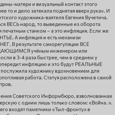
дины-матери и визуальный контакт этого
нее то и дело затекала поднятая вверх рука». И
етского художника-ваятеля Евгения Вучетича.
ся ВЕСЬ народ, то выведенные из оборота
я печатным станком – а это инфляция. Если же
АНТЬЕ. А инфляция и есть механизи
Г, В результате саморегуляции ВСЕ
 ВЫДАЮЩИМСЯ учёным инженером или
сли в 3-4 раза быстрее, чем в среднем у
н опередит инфляцию и это будут РЕАЛЬНЫЕ
а послужила художнику вдохновением для
опотливая работа. Статуя расположена в самой
тров.
вления Советского Информбюро, взволнованная
ерскую с одним лишь только словом: «Война. ».
его входят памятники «Тыл-фронту» в