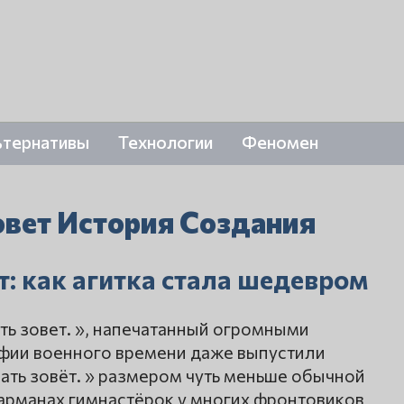
ьтернативы
Технологии
Феномен
овет История Создания
т: как агитка стала шедевром
ть зовет. », напечатанный огромными
афии военного времени даже выпустили
ать зовёт. » размером чуть меньше обычной
карманах гимнастёрок у многих фронтовиков