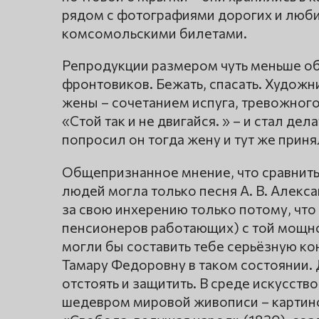
рядом с фотографиями дорогих и люб
комсомольскими билетами.
Репродукции размером чуть меньше об
фронтовиков. Бежать, спасать. Худож
жены – сочетанием испуга, тревожного 
«Стой так и не двигайся. » – и стал дела
попросил он тогда жену и тут же приня
Общепризнанное мнение, что сравнитьс
людей могла только песня А. В. Алекс
за свою инхерению только потому, что 
пенсионеров работающих) с той мощно
могли бы составить тебе серьёзную к
Тамару Федоровну в таком состоянии.
отстоять и защитить. В среде искусст
шедевром мировой живописи – картин