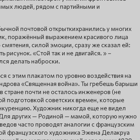
имых людей, рядом с партийными и
ычной почтовой открыткихранились у многих
ник, поражённый выражением красивого лица
смятения, силой эмоции, сразу же сказал ей:
ть рисунок. «Стой так и не двигайся. » –
лся делать наброски.
я с этим плакатом по уровню воздействия на
андрова «Священная война». Ты гребешь барыши
в стране почти не осталось инженеров (не
й подготовкой советских времен, которые
онкуренцию. Художник никогда еще не видел
 Для других — Родиной — мамой, которую нужно
воведов часто проводят аналогии с французским
ой французского художника Эжена Делакруа