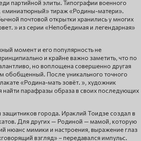
еди партийной элиты. Типографии военного
, «миниатюрный» тираж «Родины-матери».
ычной почтовой открытки хранились у многих
овет. » из серии «Непобедимая и легендарная»
жный момент и его популярность не
инципиально и крайне важно заметить, что по
 талантливо, но воплощена совершенно другая
ом обобщенный. После уникального точного
лакате «Родина-мать зовёт. », художник
 найти парафразы образа в своих последующих
 защитников города. Ираклий Тоидзе создал в
катов. Для других — Родиной — мамой, которую
кий нюанс мимики и настроения, выражение глаз
«говорящий взгляд» – передавался импульс.