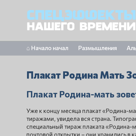
⌂ Начало начал
Размышления
Ал
Плакат Родина Мать З
Плакат Родина-мать зове
Уже к концу месяца плакат «Родина-ма
тиражами, увидела вся страна. Типогр
специальный тираж плаката «Родина-м
почтовой открытки – они хранились в 