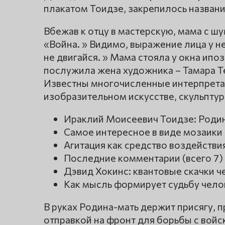
плакатом Тоидзе, закрепилось названи
Вбежав к отцу в мастерскую, мама с шу
«Война. » Видимо, выражение лица у не
не двигайся. » Мама стояла у окна и
послужила жена художника – Тамара Т
Известны многочисленные интерпретаци
изобразительном искусстве, скульптур
Ираклий Моисеевич Тоидзе: Родин
Самое интересное в виде мозаики
Агитация как средство воздействи
Последние комментарии (всего 7)
Дэвид Хокинс: квантовые скачки 
Как мысль формирует судьбу чело
В руках Родина-мать держит присягу,
отправкой на фронт для борьбы с войс