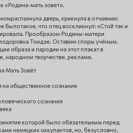
е «Родина-мать зовет».
момраспахнула дверь, крикнула в отчаянии:
е былотакое, что отец воскликнул: «Стой так и
позировала. Прообразом Родины-матери
еодоровна Тоидзе. Оставим споры учёным.
и образа и пародии на этот плакат в
е, народном творчестве, рекламе.
а Мать Зовёт
я на общественное сознание
человеческого сознания
века
 принятие которой было обязательным перед
ками немецких оккупантов, но, безусловно,