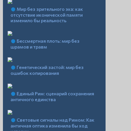
Мир без зрительного эха: как
отсутствие иконической памяти
изменило бы реальность
Бессмертная плоть: мир без
шрамов и травм
Генетический застой: мир без
ошибок копирования
Единый Рим: сценарий сохранения
античного единства
Световые сигналы над Римом: Как
античная оптика изменила бы ход