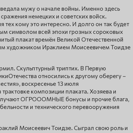
оведала мужу о начале войны. Именно здесь
сражения немецких и советских войск.
 тех кому это интересно. И долго он так будет
ным символом всей эпохи грозных сороковых
менитый плакат времён Великой Отечественной
ким художником Ираклием Моисеевичем Тоидзе
рмил. Скульптурный триптих. В Первую
икиОтечества относились к другому оберегу –
естия», воскресенье 13 июля
 трактовке композиции плаката. Хозяева и
получают ОГРОООМНЫЕ бонусы и прочие блага,
абельности и технического перевооружения
раклий Моисеевич Тоидзе. Сыграл свою роль и