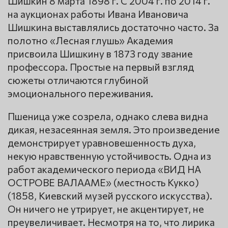
Шишкин 8 марта 1898 г. С 2004 г. по 2014 г.
на аукционах работы Ивана Ивановича
Шишкина выставлялись достаточно часто. За
полотно «Лесная глушь» Академия
присвоила Шишкину в 1873 году звание
профессора. Простые на первый взгляд
сюжеты отличаются глубиной
эмоционального переживания.
Пшеница уже созрела, однако слева видна
дикая, незасеянная земля. Это произведение
демонстрирует уравновешенность духа,
некую нравственную устойчивость. Одна из
работ академического периода «ВИД НА
ОСТРОВЕ ВАЛААМЕ» (местность Кукко)
(1858, Киевский музей русского искусства).
Он ничего не утрирует, не акцентирует, не
преувеличивает. Несмотря на то, что лирика