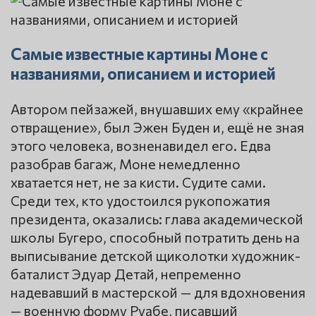
Самые известные картины Моне с
названиями, описанием и историей
Автором пейзажей, внушавших ему «крайнее
отвращение», был Эжен Буден и, ещё не зная
этого человека, возненавидел его. Едва
разобрав багаж, Моне немедленно
хватается нет, не за кисти. Судите сами.
Среди тех, кто удостоился рукопожатия
президента, оказались: глава академической
школы Бугеро, способный потратить день на
выписывание детской щиколотки художник-
баталист Эдуар Детай, непременно
надевавший в мастерской — для вдохновения
— военную форму Руабе, писавший