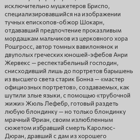
исключительно мушкетеров Бриспо,
специализировавшийся на изображении
тучных епископов-обжор Шокарн,
отдававший предпочтение проказливым
мордашкам мальчиков из церковного хора
Рошгросс, автор томных вавилонянок и
двуполых греческих юношей-эфебов Анри
Жервекс — респектабельный господин,
снисходивший лишь до портретов барышень
из высшего света старик Бонна — «мастер
официозных портретов», создаваемых, как
шутили злые языки, с помощью «трубочной
жижи» Жюль Лефебр, готовый раздеть
любую блондинку — но только блондинку
мрачный Фриан, своим излюбленным
сюжетом избравший смерть Каролюс-
Дюран, дравший с дам из хорошего