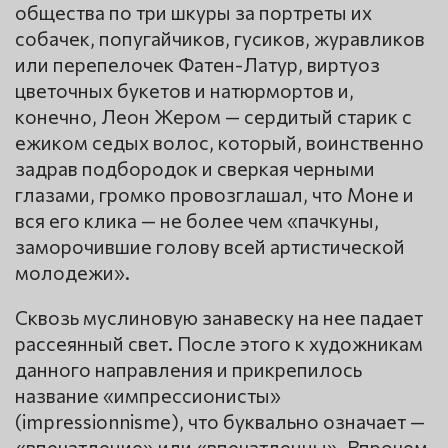
общества по три шкуры за портреты их
собачек, попугайчиков, гусиков, журавликов
или перепелочек Фатен-Латур, виртуоз
цветочных букетов и натюрмортов и,
конечно, Леон Жером — сердитый старик с
ежиком седых волос, который, воинственно
задрав подбородок и сверкая черными
глазами, громко провозглашал, что Моне и
вся его клика — не более чем «пачкуны,
заморочившие голову всей артистической
молодежи».
Сквозь муслиновую занавеску на нее падает
рассеянный свет. После этого к художникам
данного направления и прикрепилось
название «импрессионисты»
(impressionnisme), что буквально означает —
«впечатление» или «впечатленцы». Впрочем