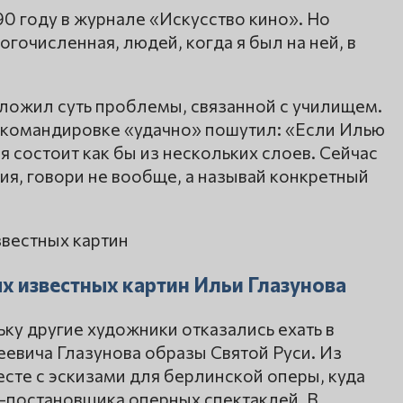
90 году в журнале «Искусство кино». Но
огочисленная, людей, когда я был на ней, в
зложил суть проблемы, связанной с училищем.
 командировке «удачно» пошутил: «Если Илью
ия состоит как бы из нескольких слоев. Сейчас
дия, говори не вообще, а называй конкретный
ых известных картин Ильи Глазунова
ку другие художники отказались ехать в
еевича Глазунова образы Святой Руси. Из
сте с эскизами для берлинской оперы, куда
а-постановщика оперных спектаклей. В