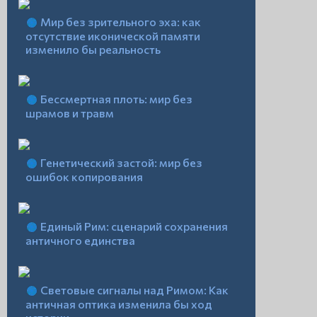
Мир без зрительного эха: как
отсутствие иконической памяти
изменило бы реальность
Бессмертная плоть: мир без
шрамов и травм
Генетический застой: мир без
ошибок копирования
Единый Рим: сценарий сохранения
античного единства
Световые сигналы над Римом: Как
античная оптика изменила бы ход