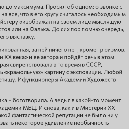
ю до максимума. Просил об одном: о звонке с
на все, что в его кругу считалось необходимым
ейстеру «изображал на своем лице мыслящую
тов или на Фалька. До сих пор помню очередь,
его выставку.
икованная, за ней ничего нет, кроме трюизмов.
 XX века» и ее автора и пойдёт речь в этом
рая свирепствовала в то время в СССР,
ть «крамольную» картину с экспозиции. Любой
детищу. Ифункционеры Академии Художеств
ка – боготворила. А ведь я в какой-то момент
кадемии МВД. И снова, как и в Мистерии XX
акой фантастической репутации не было ни у
ызвать некоторое удивление необычность