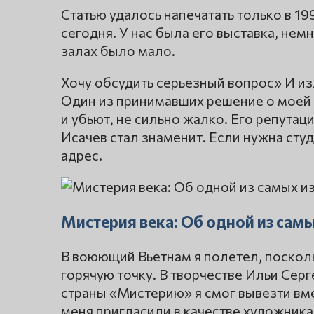
Статью удалось напечатать только в 19
сегодня. У нас была его выставка, немн
залах было мало.
Хочу обсудить серьезный вопрос» И и
Один из принимавших решение о моей
и убьют, не сильно жалко. Его репутац
Исачев стал знаменит. Если нужна сту
адрес.
Мистерия века: Об одной из сам
В воюющий Вьетнам я полетел, посколь
горячую точку. В творчестве Ильи Серг
страны «Мистерию» я смог вывезти вме
меня пригласили в качестве художник