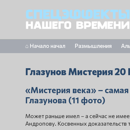
⌂ Начало начал
Размышления
Ал
Глазунов Мистерия 20 
«Мистерия века» – самая
Глазунова (11 фото)
Может раньше имел – а сейчас не имеет
Андропову. Косвенных доказательств ту