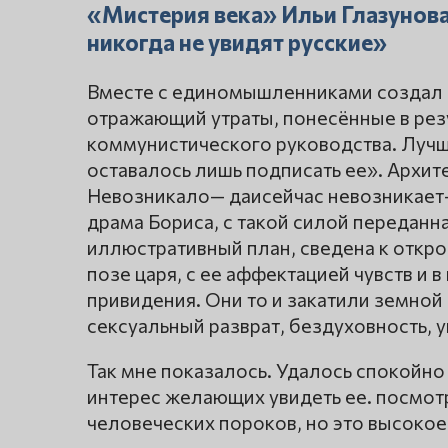
«Мистерия века» Ильи Глазунова
никогда не увидят русские»
Вместе с единомышленниками создал 
отражающий утраты, понесённые в рез
коммунистического руководства. Лучш
оставалось лишь подписать ее». Архит
Невозникало— даисейчас невозникает—
драма Бориса, с такой силой переданн
иллюстративный план, сведена к откр
позе царя, с ее аффектацией чувств и
привидения. Они то и закатили земной 
сексуальный разврат, бездуховность, 
Так мне показалось. Удалось спокойно
интерес желающих увидеть ее. посмотр
человеческих пороков, но это высокое