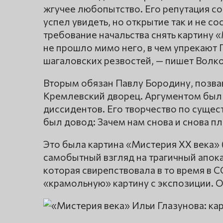
жгучее любопытство. Его репутация со
успел увидеть, но открытие так и не с
требование начальства снять картину 
не прошло мимо него, в чем упрекают
шагаловских резвостей, — пишет Волко
Вторым обязан Павлу Бородину, позв
Кремлевский дворец. Аргументом был 
диссидентов. Его творчество по сущес
был довод: Зачем нам снова и снова п
Это была картина «Мистерия XX века» (
самобытный взгляд на трагичный апок
которая свирепствовала в то время в С
«крамольную» картину с экспозиции. О