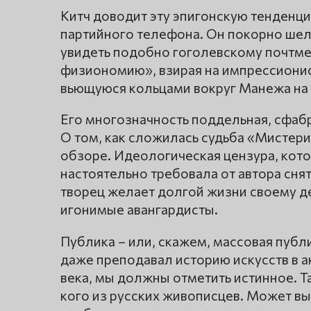
Китч доводит эту эпигонскую тенденци
партийного телефона. Он покорно шел 
увидеть подобно гоголевскому почтм
физиономию», взирая на импрессионис
вьющуюся кольцами вокруг Манежа на 
Его многозначность поддельная, сфабр
О том, как сложилась судьба «Мистерии
обзоре. Идеологическая цензура, кото
настоятельно требовала от автора сня
творец желает долгой жизни своему 
игонимые авангардисты.
Публика – или, скажем, массовая публи
даже преподавал историю искусств в а
века, мы должны отметить истинное. Т
кого из русских живописцев. Может в