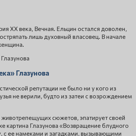
ия ХХ века, Вечная. Ельцин остался доволен,
остряпать лишь духовный власовец. В начале
женщина.
ека» Глазунова
астической репутации не было ни у кого из
узья не верили, будто из затеи с возрождением
ых животрепещущих сюжетов, эпатирует своей
 же картина Глазунова «Возвращение блудного
у, с ее намеками и загадками, вызывающими