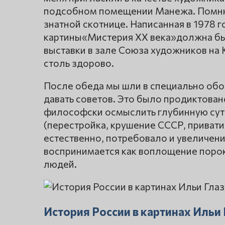
подсобном помещении Манежа. Помню,
знатной скотнице. Написанная в 1978 
картины«Мистерия XX века»должна был
выставки в зале Союза художников на 
столь здорово.
После обеда мы шли в специально обор
давать советов. Это было продиктова
философски осмыслить глубинную суть
(перестройка, крушение СССР, привати
естественно, потребовало и увеличени
воспринимается как воплощение порок
людей.
История России в картинах Ильи