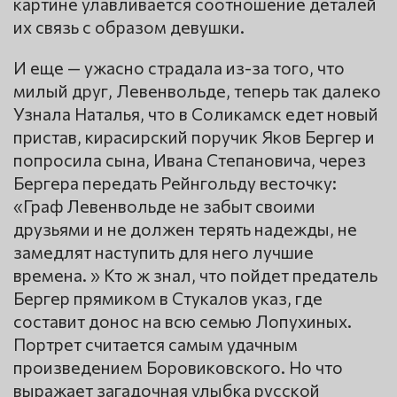
картине улавливается соотношение деталей
их связь с образом девушки.
И еще — ужасно страдала из-за того, что
милый друг, Левенвольде, теперь так далеко
Узнала Наталья, что в Соликамск едет новый
пристав, кирасирский поручик Яков Бергер и
попросила сына, Ивана Степановича, через
Бергера передать Рейнгольду весточку:
«Граф Левенвольде не забыт своими
друзьями и не должен терять надежды, не
замедлят наступить для него лучшие
времена. » Кто ж знал, что пойдет предатель
Бергер прямиком в Стукалов указ, где
составит донос на всю семью Лопухиных.
Портрет считается самым удачным
произведением Боровиковского. Но что
выражает загадочная улыбка русской