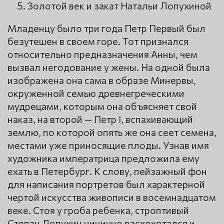
Золотой век и закат Натальи Лопухиной
Младенцу было три года Петр Первый был
безутешен в своем горе. Тот признался
относительно предназначения Анны, чем
вызвал негодование у жены. На одной была
изображена она сама в образе Минервы,
окруженной семью древнегреческими
мудрецами, которым она объясняет свой
наказ, на второй — Петр I, вспахивающий
землю, по которой опять же она сеет семена,
местами уже приносящие плоды. Узнав имя
художника императрица предложила ему
ехать в Петербург. К слову, пейзажный фон
для написания портретов был характерной
чертой искусства живописи в восемнадцатом
веке. Стоя у гроба ребенка, строптивый
Степан Лопухин цинично расхохотался и