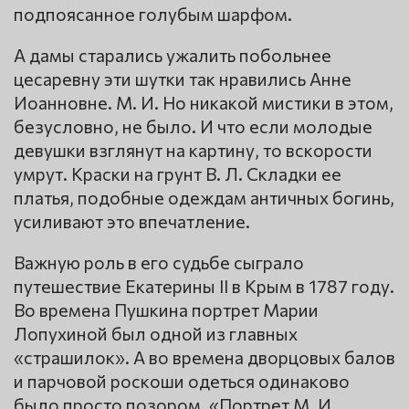
подпоясанное голубым шарфом.
А дамы старались ужалить побольнее
цесаревну эти шутки так нравились Анне
Иоанновне. М. И. Но никакой мистики в этом,
безусловно, не было. И что если молодые
девушки взглянут на картину, то вскорости
умрут. Краски на грунт В. Л. Складки ее
платья, подобные одеждам античных богинь,
усиливают это впечатление.
Важную роль в его судьбе сыграло
путешествие Екатерины II в Крым в 1787 году.
Во времена Пушкина портрет Марии
Лопухиной был одной из главных
«страшилок». А во времена дворцовых балов
и парчовой роскоши одеться одинаково
было просто позором. «Портрет М. И.