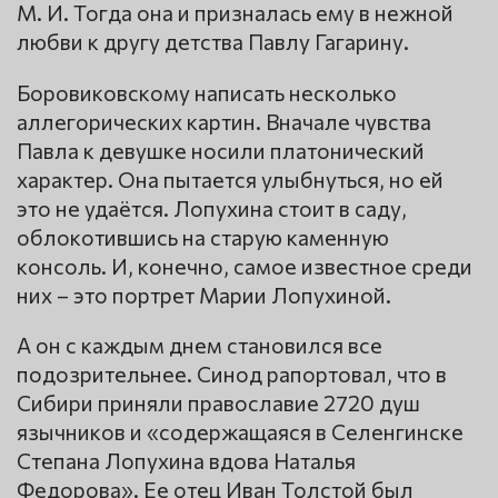
М. И. Тогда она и призналась ему в нежной
любви к другу детства Павлу Гагарину.
Боровиковскому написать несколько
аллегорических картин. Вначале чувства
Павла к девушке носили платонический
характер. Она пытается улыбнуться, но ей
это не удаётся. Лопухина стоит в саду,
облокотившись на старую каменную
консоль. И, конечно, самое известное среди
них – это портрет Марии Лопухиной.
А он с каждым днем становился все
подозрительнее. Синод рапортовал, что в
Сибири приняли православие 2720 душ
язычников и «содержащаяся в Селенгинске
Степана Лопухина вдова Наталья
Федорова». Ее отец Иван Толстой был