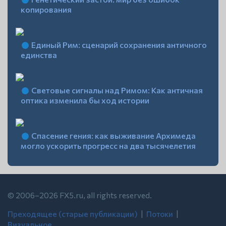
копирования
Единый Рим: сценарий сохранения античного
единства
Световые сигналы над Римом: Как античная
оптика изменила бы ход истории
Спасение гения: как выживание Архимеда
могло ускорить прогресс на два тысячелетия
© 2006–2026 FX5.ru, all rights reserved.
Преходящее (старые публикации)
| ‍
Потоки
| ‍
Визуальное