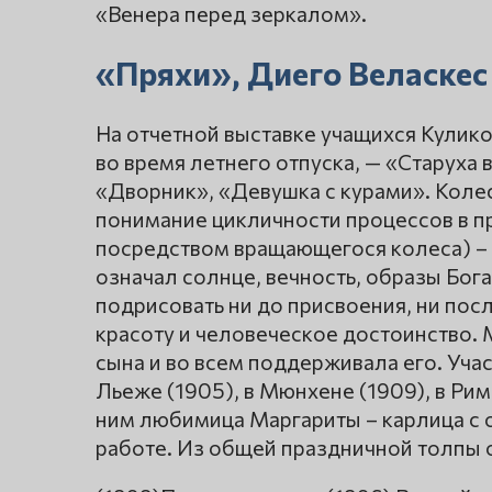
«Венера перед зеркалом».
«Пряхи», Диего Веласкес
На отчетной выставке учащихся Кулик
во время летнего отпуска, — «Старуха
«Дворник», «Девушка с курами». Коле
понимание цикличности процессов в п
посредством вращающегося колеса) – р
означал солнце, вечность, образы Бога 
подрисовать ни до присвоения, ни пос
красоту и человеческое достоинство.
сына и во всем поддерживала его. Уча
Льеже (1905), в Мюнхене (1909), в Риме 
ним любимица Маргариты – карлица с 
работе. Из общей праздничной толпы 