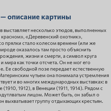
 — описание картины
ов выставляет несколько этюдов, выполненных
 в красном», «Деревенский охотник»,
со прялки стало колесом времени (или же
рироде оказалось там просто объяснить
ождения, жизни и смерти, а символ круга
и мира как точки отсчета. Он не мог его
ле. Ее свободной позе передает естественную
 Материнским чутьем она понимала устремления
ствует и во многих международных выставках: в
(1910, 1912), в Венеции (1911, 1914). Рядом с
одутлватым лицом. Может быть, он забыл о
он выхватывает группу отдыхающих крестьян.