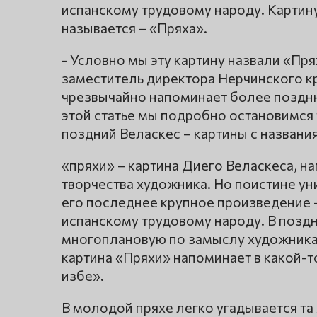
испанскому трудовому народу. Картину
называется – «Пряха».
- Условно мы эту картину назвали «Пр
заместитель директора Нерчинского кр
чрезвычайно напоминает более поздню
этой статье мы подробно остановимся 
поздний Веласкес – картины с назван
«пряхи» – картина Диего Веласкеса, н
творчества художника. Но поистине у
его последнее крупное произведение 
испанскому трудовому народу. В поздн
многоплановую по замыслу художника 
картина «Пряхи» напоминает в какой-т
избе».
В молодой пряхе легко угадывается та