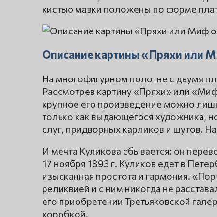
кистью мазки положены по форме плат
Описание картины «Пряхи или М
На многофигурном полотне с двумя пл
Рассмотрев картину «Пряхи» или «Миф
крупное его произведение можно лишне
только как выдающегося художника, но
слуг, придворных карликов и шутов. Н
И мечта Куликова сбывается: он перев
17 ноября 1893 г. Куликов едет в Пете
изысканная простота и гармония. «Пор
реликвией и с ним никогда не расстав
его приобретении Третьяковской галер
коробкой.