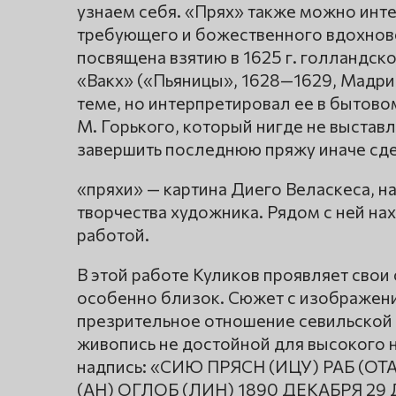
узнаем себя. «Прях» также можно инте
требующего и божественного вдохновен
посвящена взятию в 1625 г. голландск
«Вакх» («Пьяницы», 1628—1629, Мадри
теме, но интерпретировал ее в бытово
М. Горького, который нигде не выставля
завершить последнюю пряжу иначе сде
«пряхи» — картина Диего Веласкеса, н
творчества художника. Рядом с ней н
работой.
В этой работе Куликов проявляет свои
особенно близок. Сюжет с изображен
презрительное отношение севильской п
живопись не достойной для высокого н
надпись: «СИЮ ПРЯСН (ИЦУ) РАБ (ОТА
(АН) ОГЛОБ (ЛИН) 1890 ДЕКАБРЯ 29 ДН