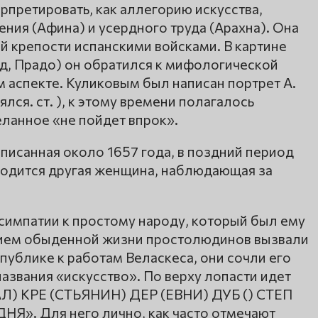
рпретировать, как аллегорию искусства,
ия (Афина) и усердного труда (Арахна). Она
ой крепости испанскими войсками. В картине
д, Прадо) он обратился к мифологической
м аспекте. Куликовым был написан портрет А.
лся. ст. ), к этому времени полагалось
ланное «не пойдет впрок».
аписанная около 1657 года, в поздний период
аходится другая женщина, наблюдающая за
 симпатии к простому народу, который был ему
ием обыденной жизни простолюдинов вызвали
ублике к работам Веласкеса, они сочли его
азвания «искусство». По верху лопасти идет
Л) КРЕ (СТЬЯНИН) ДЕР (ЕВНИ) ДУБ () СТЕП
Я». Для него лично, как часто отмечают