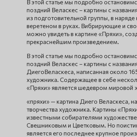
В этой статье мы подробно остановимс
поздний Веласкес – картины с названи
из подготовительной группы, в наряде к
веретеном в руках. Вибрирующие и св
можно увидеть в картине «Пряхи», соз
прекраснейшим произведением.
В этой статье мы подробно остановимс
поздний Веласкес – картины с названи
ДиегоВеласкеса, написанная около 165
художника. Содержащее в себе несколь
«Пряхи» является шедевром мировой 
«пряхи» — картина Диего Веласкеса, н
творчества художника. Картины «Прях
известными собирателями художестве
Свешниковым и Цветковым. Но поисти
является его последнее крупное произ