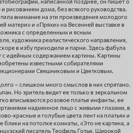
автобиографии, написанной позднее, он пишет о
 и рисованием дома, без всякого руководства.
атила внимание на эти произведения молодого
й матери» и «Пряхи» на Весенней выставке в
удожника с определенным и ясным
ля, художника реалистического направления,
коре в избу приходили и парни. Здесь фабула
т с идейным содержанием картины. Картины
риобретены известными собирателями
екционерами Свешниковым и Цветковым.
олго – слишком много смыслов в них спрятано.
пан. Но зритель видит ее только в зеркальном
гко вписываются розовое платье инфанты, ее
ртаниями надменное лицо с живыми глазами, в
во-красные и голубые цвета лент на платьях и
 блики на потолке комнаты, «Это не картина, а
анцузский писатель Теофиль Готье. Широкой