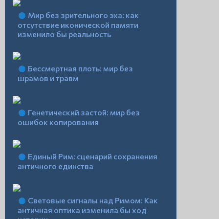
Мир без зрительного эха: как
отсутствие иконической памяти
изменило бы реальность
Бессмертная плоть: мир без
шрамов и травм
Генетический застой: мир без
ошибок копирования
Единый Рим: сценарий сохранения
античного единства
Световые сигналы над Римом: Как
античная оптика изменила бы ход