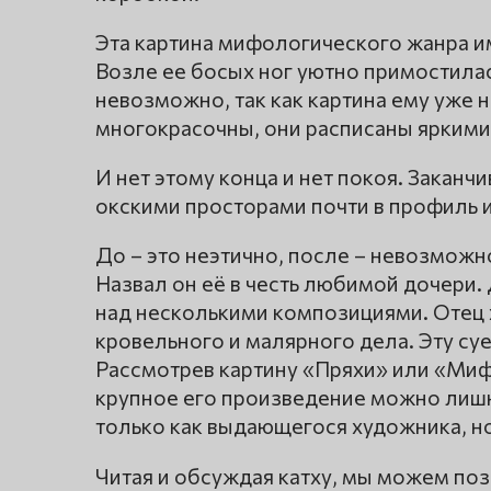
Эта картина мифологического жанра им
Возле ее босых ног уютно примостилась
невозможно, так как картина ему уже 
многокрасочны, они расписаны яркими
И нет этому конца и нет покоя. Заканч
окскими просторами почти в профиль 
До – это неэтично, после – невозможно
Назвал он её в честь любимой дочери.
над несколькими композициями. Отец
кровельного и малярного дела. Эту су
Рассмотрев картину «Пряхи» или «Миф
крупное его произведение можно лишне
только как выдающегося художника, но
Читая и обсуждая катху, мы можем поз