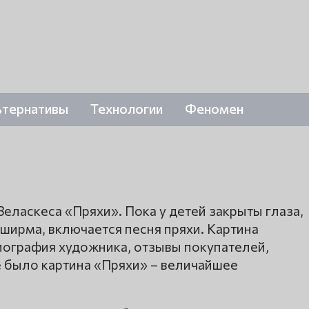
ьтернативы
Технологии
Феномен
еласкеса «Пряхи». Пока у детей закрыты глаза,
 ширма, включается песня пряхи. Картина
иография художника, отзывы покупателей,
не было картина «Пряхи» – величайшее