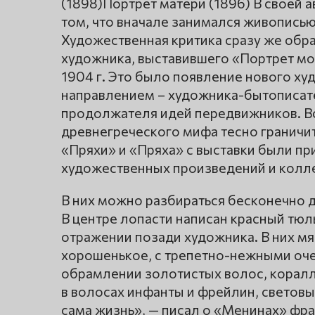
(1898)Портрет матери (1896) В своей 
том, что вначале занимался живописью
Художественная критика сразу же обр
художника, выставившего «Портрет мое
1904 г. Это было появление нового х
направлением – художника-бытописате
продолжателя идей передвижников. Вс
древнегреческого мифа тесно граничи
«Пряхи» и «Пряха» с выставки были п
художественных произведений и колл
В них можно разбираться бесконечно д
В центре лопасти написан красный тюль
отражении позади художника. В них мя
хорошенькое, с трепетно-нежными оче
обрамлении золотистых волос, коралло
в волосах инфанты и фрейлин, световые
сама жизнь», — писал о «Менинах» фр