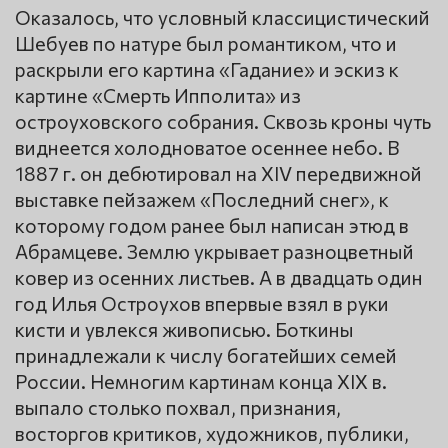
Оказалось, что условный классицистический
Шебуев по натуре был романтиком, что и
раскрыли его картина «Гадание» и эскиз к
картине «Смерть Ипполита» из
остроуховского собрания. Сквозь кроны чуть
виднеется холодноватое осеннее небо. В
1887 г. он дебютировал на ХIV передвижной
выставке пейзажем «Последний снег», к
которому годом ранее был написан этюд в
Абрамцеве. Землю укрывает разноцветный
ковер из осенних листьев. А в двадцать один
год Илья Остроухов впервые взял в руки
кисти и увлекся живописью. Боткины
принадлежали к числу богатейших семей
России. Немногим картинам конца ХIХ в.
выпало столько похвал, признания,
восторгов критиков, художников, публики,