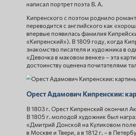
написал портрет поэта В. А.
Кипренского с поэтом роднило роман
переводится с английского как «хороши
впервые появилась фамилия Кипрейск
«Кипренский»). В 1809 году, когда Ки
знакомство писателя и художника в од
«Девочка в маковом венке» – эта карт
достоинству оценена почитателями та
Орест Адамович Кипренскии: кар
В 1803 г. Орест Кипренский окончил А
В 1805 г. молодой художник был награ
«Дмитрий Донской на Куликовом поле».
в Москве и Твери, а в 1812 г. – в Пете