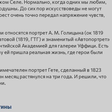
ском Селе. Нормально, когда одних мы любим,
нодушны. До сих пор искусствоведы не могут
рест очень точно передал напряжение чувств,
 относятся портрет А. М. Голицына (ок 1819
атовой (1819, ГТГ) и знаменитый «Автопортрет»
ентийской Академией для галереи Уффици. Есть
ну ей пришла реальная жизнь, где герои были
имечателен портрет Гете, сделанный в 1823
н месяц растянулся на три года. И решили, что
ни.
тины