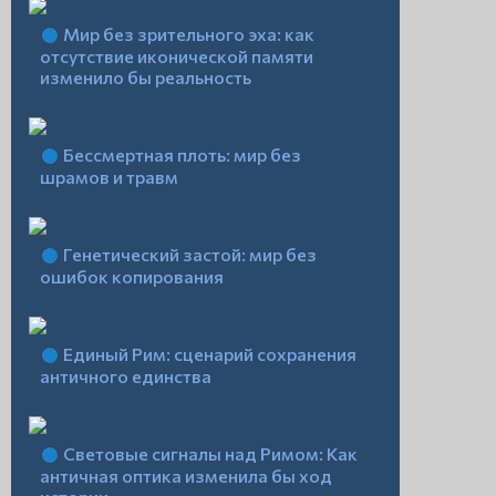
Мир без зрительного эха: как
отсутствие иконической памяти
изменило бы реальность
Бессмертная плоть: мир без
шрамов и травм
Генетический застой: мир без
ошибок копирования
Единый Рим: сценарий сохранения
античного единства
Световые сигналы над Римом: Как
античная оптика изменила бы ход