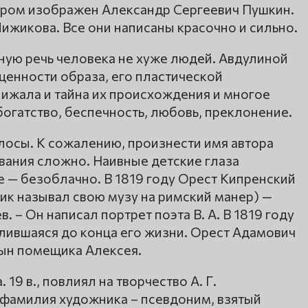
тором изображен Александр Сергеевич Пушкин.
Чижикова. Все они написаны красочно и сильно.
ную речь человека не хуже людей. Авдулиной
щенности образа, его пластической
лижала и тайна их происхождения и многое
 богатство, беспечность, любовь, преклонение.
лосы. К сожалению, произнести имя автора
вания сложно. Наивные детские глаза
е — безоблачно. В 1819 году Орест Кипренский
ик называл свою музу на римский манер) —
 – Он написал портрет поэта В. А. В 1819 году
лившаяся до конца его жизни. Орест Адамович
сын помещика Алексея.
 19 в., повлиял на творчество А. Г.
е фамилия художника – псевдоним, взятый