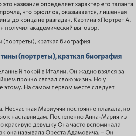
 это название определяет характер его таланта
 прочла, что Брюллов, оказывается, лишённая
ины до конца не разгадан. Картина «Портрет А.
 он получил академический выговор.
тины (портреты), краткая биография
ланный покой в Италии. Он жадно взялся за
ейшем прочно связал свою жизнь. Но у
е этому. На самом первом месте следует
ва. Несчастная Мариуччи постоянно плакала, но
ью к наставницам. Постепенно Анна-Мария из
о красивую девушку Она часто вспоминала
так она называла Ореста Адамовича. – Он