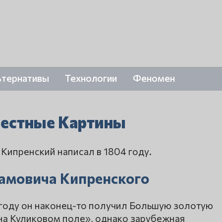
ьтернативы
Технологии
Феномен
вестные Картины
 Кипренский написал в 1804 году.
дамовича Кипренского
5 году он наконец-то получил Большую золотую
на Куликовом поле», однако зарубежная