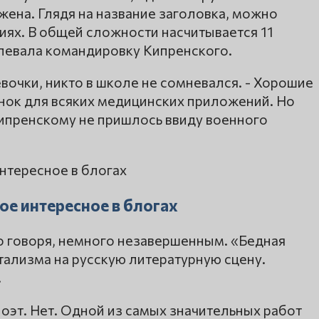
жена. Глядя на название заголовка, можно
тиях. В общей сложности насчитывается 11
левала командировку Кипренского.
евочки, никто в школе не сомневался. - Хорошие
инок для всяких медицинских приложений. Но
Кипренскому не пришлось ввиду военного
ое интересное в блогах
о говоря, немного незавершенным. «Бедная
ализма на русскую литературную сцену.
.
поэт. Нет. Одной из самых значительных работ