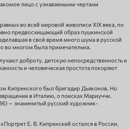
знакомое лицо с узнаваемыми чертами
равных во всей мировой живописи XIX века, по
овно предвосхищающий образ пушкинской
аделавшая в своё время много шума в русской
го во многом была примечательна.
злучают доброту, детскую непосредственность и
жанность и человеческая простота покоряют
цом Кипренского был бригадир Дьяконов. Но
звращении в Италию, о поисках Мариуччи.
6) — знаменитый русский художник-
«Портрет Е. В. Кипренский остался в России,