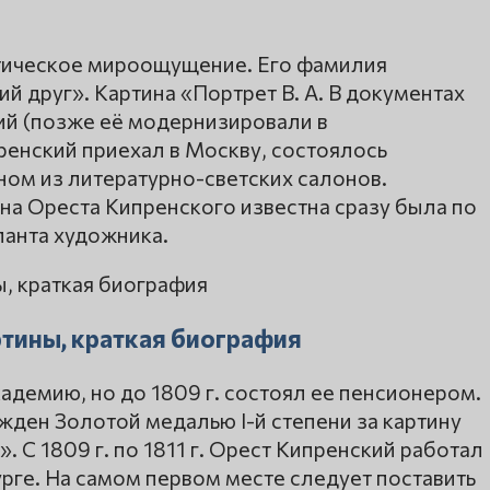
тическое мироощущение. Его фамилия
й друг». Картина «Портрет В. А. В документах
ий (позже её модернизировали в
пренский приехал в Москву, состоялось
ном из литературно-светских салонов.
ина Ореста Кипренского известна сразу была по
ланта художника.
тины, краткая биография
кадемию, но до 1809 г. состоял ее пенсионером.
жден Золотой медалью I-й степени за картину
 С 1809 г. по 1811 г. Орест Кипренский работал
рбурге. На самом первом месте следует поставить