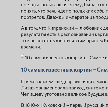
поездка, полагавшаяся ему, была отло
понять, что речь идет о польских собы
портретов. Дважды императрица прод
А в том, что Кипренский — любовник д
результаты есть в распознавании карт
тотчас воспользоваться этим правом 
времени.
10 самых известных картин – Сам
Прямо скажем, шедевр выглядит, мягк
Лиза» ознаменовала приход синтемент
Челищеву уготовано великое будущее
В 1810-х Жуковский – первый русский 