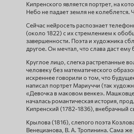
Кипренского является портрет, на ко
Небо не падает земля не колеблется. 
Сейчас нейросеть распознает телефон
(около 1822) с их стремлением к обоб
завершенности. Поэта и художника сб
другое. Он мечтал, что слава даст ему
Круглое лицо, слегка растрепанные во
человеку без математического образо
искреннее говорили о том, что будуще
написал портрет Мариуччи (так художн
«Девочка в маковом венке». Машковцев.
началась романтическая история, прод
Кипренский (1782-1836), внебрачный 
Крылова (1816), слепого поэта Козлова.
Венецианова, В. А. Тропинина. Сама ж