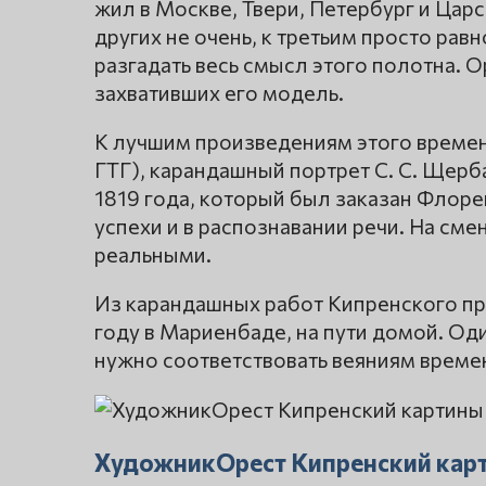
жил в Москве, Твери, Петербург и Цар
других не очень, к третьим просто рав
разгадать весь смысл этого полотна. О
захвативших его модель.
К лучшим произведениям этого времени
ГТГ), карандашный портрет С. С. Щерб
1819 года, который был заказан Флор
успехи и в распознавании речи. На сме
реальными.
Из карандашных работ Кипренского пр
году в Мариенбаде, на пути домой. Оди
нужно соответствовать веяниям време
ХудожникОрест Кипренский кар