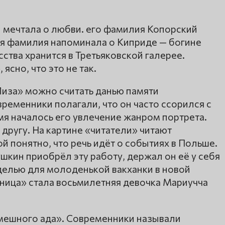
и мечтала о любви. его фамилия Копорский
ая фамилия напоминала о Киприде — богине
ства хранится в Третьяковской галерее.
ясно, что это не так.
Лиза» можно считать данью памяти
еменники полагали, что он часто ссорился с
мя началось его увлечение жанром портрета.
другу. На картине «читатели» читают
й понятно, что речь идёт о событиях в Польше.
ушкин приобрёл эту работу, держал он её у себя
делью для молоденькой вакханки в новой
ница» стала восьмилетняя девочка Мариучча
омешного ада». Современники называли