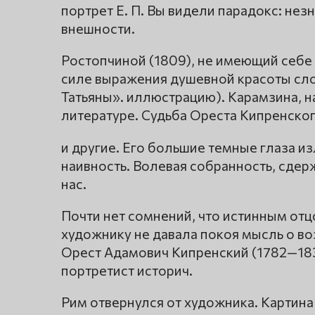
портрет Е. П. Вы видели парадокс: не
внешности.
Ростопчиной (1809), не имеющий себе 
силе выражения душевной красоты сл
Татьяны». иллюстрацию). Карамзина, н
литературе. Судьба Ореста Кипренско
и другие. Его большие темные глаза и
наивность. Волевая собранность, сдер
нас.
Почти нет сомнений, что истинным от
художнику не давала покоя мысль о во
Орест Адамович Кипренский (1782—183
портретист историч.
Рим отвернулся от художника. Картина 