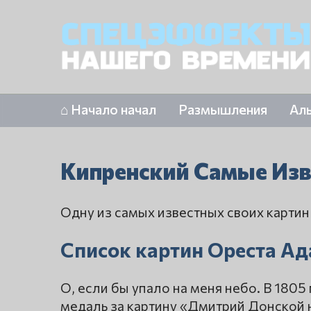
⌂ Начало начал
Размышления
Ал
Кипренский Самые Из
Одну из самых известных своих картин
Список картин Ореста А
О, если бы упало на меня небо. В 180
медаль за картину «Дмитрий Донской 