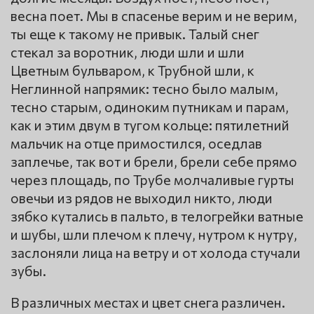
весна поет. Мы в спасенье верим и не верим,
ты еще к такому не привык. Талый снег
стекал за воротник, люди шли и шли
Цветным бульваром, к Трубной шли, к
Неглинной напрямик: тесно было малым,
тесно старым, одиноким путникам и парам,
как и этим двум в тугом кольце: пятилетний
мальчик на отце примостился, оседлав
заплечье, так вот и брели, брели себе прямо
через площадь, по Трубе молчаливые гурты
овечьи из рядов не выходил никто, люди
зябко кутались в пальто, в телогрейки ватные
и шубы, шли плечом к плечу, нутром к нутру,
заслоняли лица на ветру и от холода стучали
зубы.
В различных местах и цвет снега различен.