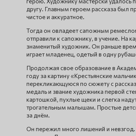
герою. Художнику мастерски удалось п
другу. Главным героем рассказа был п
чистое и аккуратное.
Тогда он овладеет сапожным ремеслом
отправили к сапожнику, в учение. На к
знаменитый художник. Он раньше врем
играет младенец, одетый в одну рубаш
Продолжая свое образование в Академ
году за картину «Крестьянские мальчи
перекликающуюся по сюжету с рассказ
медаль и звание художника первой сте
картошкой, пухлые щеки и слегка наду
трогательным малышам. Простые детск
за днём.
Он пережил много лишений и невзгод. 