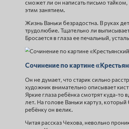
сможет ли он написать письмо тайком, 
этим занятием.
Жизнь Ваньки безрадостна. В руках дет
трудолюбие. Тщательно ли выписывает 
Бросается в глаза ее печальный, устал
Сочинение по картине «Крестья
Он не думает, что старик сильно расст
художник внимательно описывает кистя
Яркие глаза ребёнка смотрят куда-то в
лет. На голове Ваньки картуз, которы
ребёнку он велик.
Читая рассказ Чехова, невольно прон