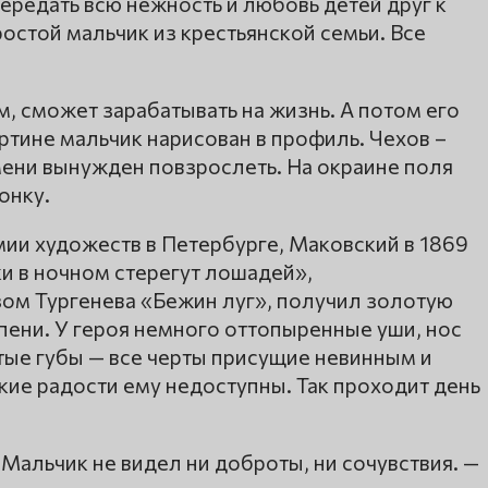
ередать всю нежность и любовь детей друг к
ростой мальчик из крестьянской семьи. Все
, сможет зарабатывать на жизнь. А потом его
артине мальчик нарисован в профиль. Чехов –
ени вынужден повзрослеть. На окраине поля
онку.
ии художеств в Петербурге, Маковский в 1869
ки в ночном стерегут лошадей»,
ом Тургенева «Бежин луг», получил золотую
пени. У героя немного оттопыренные уши, нос
тые губы — все черты присущие невинным и
ие радости ему недоступны. Так проходит день
Мальчик не видел ни доброты, ни сочувствия. —