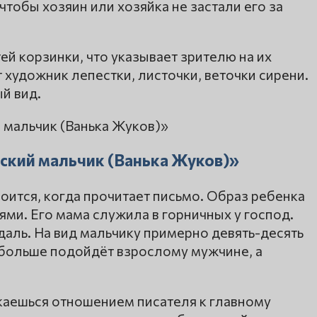
чтобы хозяин или хозяйка не застали его за
ей корзинки, что указывает зрителю на их
художник лепестки, листочки, веточки сирени.
ый вид.
нский мальчик (Ванька Жуков)»
роится, когда прочитает письмо. Образ ребенка
ми. Его мама служила в горничных у господ.
даль. На вид мальчику примерно девять-десять
й больше подойдёт взрослому мужчине, а
икаешься отношением писателя к главному