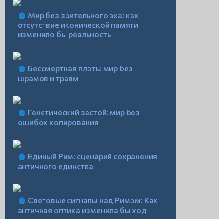
Мир без зрительного эха: как
отсутствие иконической памяти
изменило бы реальность
Бессмертная плоть: мир без
шрамов и травм
Генетический застой: мир без
ошибок копирования
Единый Рим: сценарий сохранения
античного единства
Световые сигналы над Римом: Как
античная оптика изменила бы ход