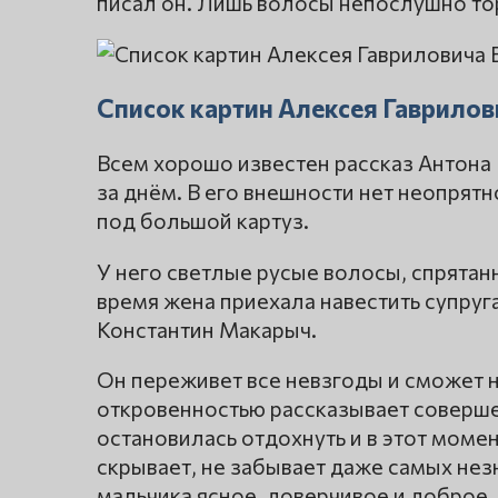
писал он. Лишь волосы непослушно тор
Список картин Алексея Гаврило
Всем хорошо известен рассказ Антона 
за днём. В его внешности нет неопрятн
под большой картуз.
У него светлые русые волосы, спрятан
время жена приехала навестить супруга
Константин Макарыч.
Он переживет все невзгоды и сможет н
откровенностью рассказывает соверше
остановилась отдохнуть и в этот момен
скрывает, не забывает даже самых нез
мальчика ясное, доверчивое и доброе.