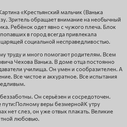
Картина «Крестьянский мальчик (Ванька
азу. Зритель обращает внимание на необычный
ка. Ребёнок одет явно с чужого плеча. Блок
 попавших в город всегда привлекала
 царящей социальной несправедливостью.
му труду и много помогают родителям. Всем
вича Чехова Ванька. В доме отца постоянно
аватели училища. Он умен и сообразителен. А
ение. Все чистое и аккуратное. Все испытания
ведливым.
 беззаботны. Он серьёзен и сосредоточен.
 пути:Полному веры безмернойК утру
х нет слез, он уже отвык плакать. Великие
етной любовью.