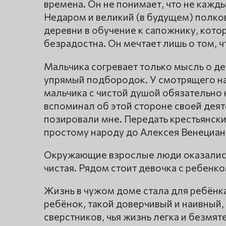
времена. Он не понимает, что не кажд
Недаром и великий (в будущем) полков
деревни в обучение к сапожнику, кот
безрадостна. Он мечтает лишь о том, 
Мальчика согревает только мысль о дед
упрямый подбородок. У смотрящего на 
мальчика с чистой душой обязательно 
вспоминал об этой стороне своей дея
позировали мне. Передать крестьянский
простому народу до Алексея Венециан
Окружающие взрослые люди оказались 
чистая. Рядом стоит девочка с ребенко
Жизнь в чужом доме стала для ребёнк
ребёнок, такой доверчивый и наивный,
сверстников, чья жизнь легка и безмя