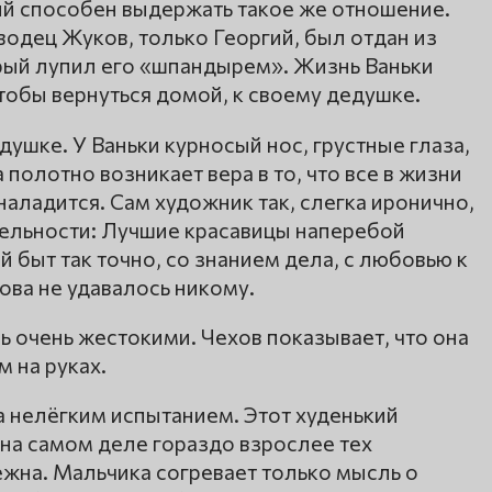
ый способен выдержать такое же отношение.
одец Жуков, только Георгий, был отдан из
орый лупил его «шпандырем». Жизнь Ваньки
чтобы вернуться домой, к своему дедушке.
ушке. У Ваньки курносый нос, грустные глаза,
полотно возникает вера в то, что все в жизни
наладится. Сам художник так, слегка иронично,
тельности: Лучшие красавицы наперебой
 быт так точно, со знанием дела, с любовью к
ова не удавалось никому.
очень жестокими. Чехов показывает, что она
м на руках.
а нелёгким испытанием. Этот худенький
 на самом деле гораздо взрослее тех
тежна. Мальчика согревает только мысль о