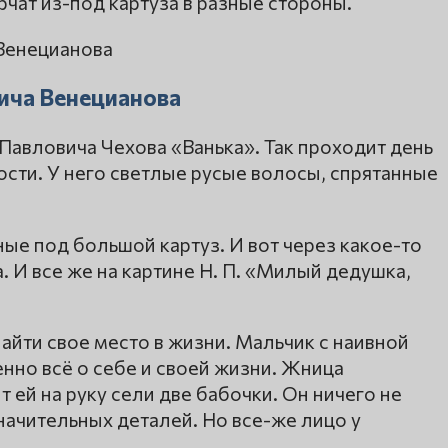
чат из-под картуза в разные стороны.
вича Венецианова
Павловича Чехова «Ванька». Так проходит день
ости. У него светлые русые волосы, спрятанные
ные под большой картуз. И вот через какое-то
. И все же на картине Н. П. «Милый дедушка,
айти свое место в жизни. Мальчик с наивной
нно всё о себе и своей жизни. Жница
т ей на руку сели две бабочки. Он ничего не
начительных деталей. Но все-же лицо у