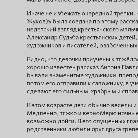
Иначе не избежать очередной трепки. 
Жуков)» была создана по этому расск
недетский взгляд крестьянского мальчи
Александр Судьба крестьянских детей,
художников и писателей, озабоченных
Видно, что девочки приучены к тяжёло
хорошо известен рассказ Антона Павло
бывали знаменитые художники, препод
потом его отправили к сапожнику, в уч
сделают его сильным, храбрым и спра
В этом возрасте дети обычно веселы и
Медленно, тяжко и верноМерю ночные
возможно дойти. В его опущенных глаза
родственники любили друг друга треп