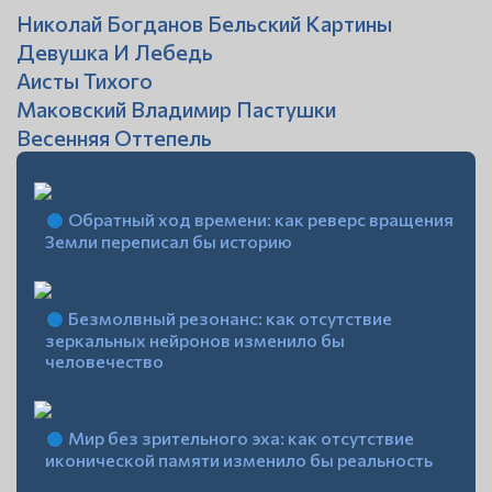
Николай Богданов Бельский Картины
Девушка И Лебедь
Аисты Тихого
Маковский Владимир Пастушки
Весенняя Оттепель
Обратный ход времени: как реверс вращения
Земли переписал бы историю
Безмолвный резонанс: как отсутствие
зеркальных нейронов изменило бы
человечество
Мир без зрительного эха: как отсутствие
иконической памяти изменило бы реальность