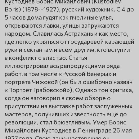
Кустодиев Борис Михайлович (Kustodiev
Boris) (1878--1927), русский художник. С 4 до
5 часов дома гудят как пчелиные улья,
открываются лавки, улицы запружаются
народом. Славилась Астрахань и как место,
где легко укрыться от государевой карающей
руки и сектантам и всем другим, кто вступил
в конфликт с властью. Статья
иллюстрировалась репродукциями ряда
работ, в том числе «Русской Венеры» и
портрета Чижовой (он был ошибочно назван
«Портрет Грабовской»), Однако тон критика,
когда он заговорил в своем обзоре о
присутствии на выставке работ заслуженных
мастеров, получивших известность еще до
революции, стал брюзгливым. Умер Борис
Михайлович Кустодиев в Ленинграде 26 мая
1927 года. Свою дачу-мастерскую он