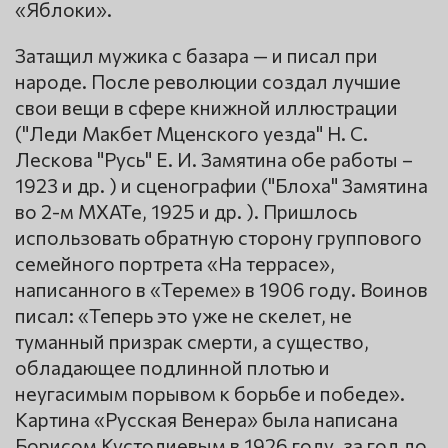
«Яблоки».
Затащил мужика с базара — и писал при
народе. После революции создал лучшие
свои вещи в сфере книжной иллюстрации
("Леди Макбет Мценского уезда" Н. С.
Лескова "Русь" Е. И. Замятина обе работы –
1923 и др. ) и сценографии ("Блоха" Замятина
во 2-м МХАТе, 1925 и др. ). Пришлось
использовать обратную сторону группового
семейного портрета «На террасе»,
написанного в «Тереме» в 1906 году. Воинов
писал: «Теперь это уже не скелет, не
туманный призрак смерти, а существо,
обладающее подлинной плотью и
неугасимым порывом к борьбе и победе».
Картина «Русская Венера» была написана
Борисом Кустодиевым в 1926 году, за год до