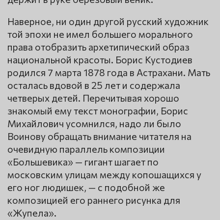
Наверное, ни один другой русский художник
той эпохи не имел большего морального
права отобразить архетипический образ
национальной красоты. Борис Кустодиев
родился 7 марта 1878 года в Астрахани. Мать
осталась вдовой в 25 лет и содержала
четверых детей. Перечитывая хорошо
знакомый ему текст монографии, Борис
Михайлович усомнился, надо ли было
Воинову обращать внимание читателя на
очевидную параллель композиции
«Большевика» — гигант шагает по
московским улицам между копошащихся у
его ног людишек, — с подобной же
композицией его раннего рисунка для
«Жупела».