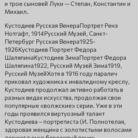
и трое сыновей Луки — Степан, Константин и
Михаил.
Кустодиев Русская ВенераПортрет Ренэ
Нотгафт, 1914Русский Музей, Санкт-
Петербург Русская Венера1925-
1926Кустодиев Портрет Федора
ШаляпинаКустодиев ЗимаПортрет Федора
Шаляпина1922, Русский Музей Зима1919,
Русский МузейХотя в 1916 году паралич
приковал художника к инвалидному креслу,
Кустодиев продолжал активно работать в
разных видах искусства, продолжая свои
популярные «волжские» серии. Уже в эти
годы проявился виртуозный талант
Кустодиева – портретиста (И. Полнотелая,
здоровая женщина с золотистыми волосами
держит в руке березовый веник.