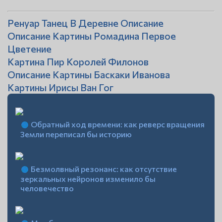
Ренуар Танец В Деревне Описание
Описание Картины Ромадина Первое
Цветение
Картина Пир Королей Филонов
Описание Картины Баскаки Иванова
Картины Ирисы Ван Гог
Обратный ход времени: как реверс вращения
Земли переписал бы историю
Безмолвный резонанс: как отсутствие
зеркальных нейронов изменило бы
человечество