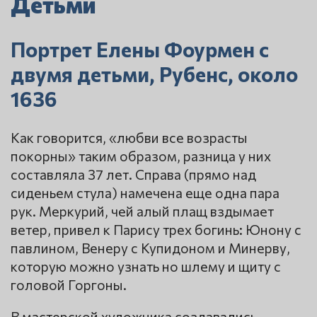
Детьми
Портрет Елены Фоурмен с
двумя детьми, Рубенс, около
1636
Как говорится, «любви все возрасты
покорны» таким образом, разница у них
составляла 37 лет. Справа (прямо над
сиденьем стула) намечена еще одна пара
рук. Меркурий, чей алый плащ вздымает
ветер, привел к Парису трех богинь: Юнону с
павлином, Венеру с Купидоном и Минерву,
которую можно узнать но шлему и щиту с
головой Горгоны.
В мастерской художника создавались