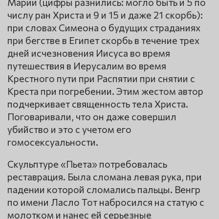
Марии (цифры разнились: могло быть и 5 по
числу ран Христа и 9 и 15 и даже 21 скорбь):
при словах Симеона о будущих страданиях
при бегстве в Египет скорбь в течение трех
дней исчезновения Иисуса во время
путешествия в Иерусалим во время
Крестного пути при Распятии при снятии с
Креста при погребении. Этим жестом автор
подчеркивает священность тела Христа.
Поговаривали, что он даже совершил
убийство и это с учетом его
гомосексуальности.
Скульптуре «Пьета» потребовалась
реставрация. Была сломана левая рука, при
падении которой сломались пальцы. Венгр
по имени Ласло Тот набросился на статую с
молотком и нанес ей серьезные