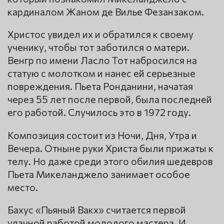
кардиналом Жаном де Вилье Фезанзаком.
Христос увидел их и обратился к своему
ученику, чтобы тот заботился о матери.
Венгр по имени Ласло Тот набросился на
статую с молотком и нанес ей серьезные
повреждения. Пьета Ронданини, начатая
через 55 лет после первой, была последней
его работой. Случилось это в 1972 году.
Композиция состоит из Ночи, Дня, Утра и
Вечера. Отныне руки Христа были прижаты к
телу. Но даже среди этого обилия шедевров
Пьета Микеланджело занимает особое
место.
Бахус «Пьяный Вакх» считается первой
удачной работой молодого мастера. И