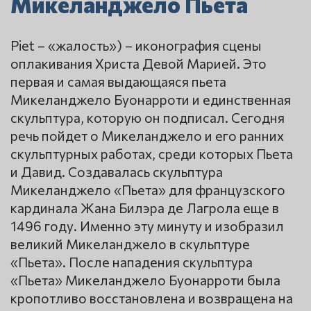
Микеланджело Пьета
Piet – «жалость») – иконография сцены
оплакивания Христа Девой Марией. Это
первая и самая выдающаяся пьета
Микеланджело Буонарроти и единственная
скульптура, которую он подписал. Сегодня
речь пойдет о Микеланджело и его ранних
скульптурных работах, среди которых Пьета
и Давид. Создавалась скульптура
Микеланджело «Пьета» для французского
кардинала Жана Билэра де Лагрола еще в
1496 году. Именно эту минуту и изобразил
великий Микеланджело в скульптуре
«Пьета». После нападения скульптура
«Пьета» Микеланджело Буонарроти была
кропотливо восстановлена и возвращена на