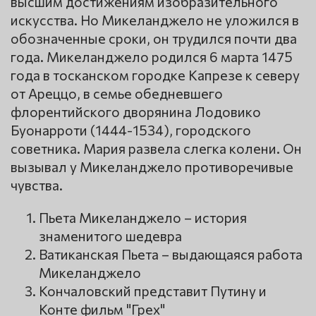
высшим достижениям изобразительного
искусства. Но Микеланджело не уложился в
обозначенные сроки, он трудился почти два
года. Микеланджело родился 6 марта 1475
года в тосканском городке Капрезе к северу
от Ареццо, в семье обедневшего
флорентийского дворянина Лодовико
Буонарроти (1444-1534), городского
советника. Мария развела слегка колени. Он
вызывал у Микеланджело противоречивые
чувства.
Пьета Микеланджело – история
знаменитого шедевра
Ватиканская Пьета – выдающаяся работа
Микеланджело
Кончаловский представит Путину и
Конте фильм "Грех"