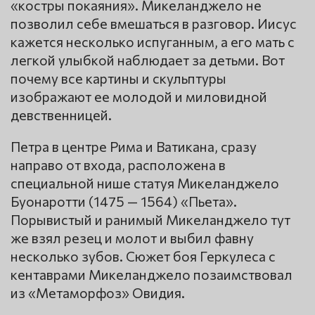
«костры покаяния». Микеланджело не
позволил себе вмешаться в разговор. Иисус
кажется несколько испуганным, а его мать с
легкой улыбкой наблюдает за детьми. Вот
почему все картины и скульптуры
изображают ее молодой и миловидной
девственницей.
Петра в центре Рима и Ватикана, сразу
направо от входа, расположена в
специальной нише статуя Микеланджело
Буонаротти (1475 — 1564) «Пьета».
Порывистый и ранимый Микеланджело тут
же взял резец и молот и выбил фавну
несколько зубов. Сюжет боя Геркулеса с
кентаврами Микеланджело позаимствовал
из «Метаморфоз» Овидия.