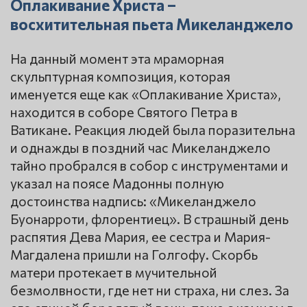
Оплакивание Христа –
восхитительная пьета Микеланджело
На данный момент эта мраморная
скульптурная композиция, которая
именуется еще как «Оплакивание Христа»,
находится в соборе Святого Петра в
Ватикане. Реакция людей была поразительна
и однажды в поздний час Микеланджело
тайно пробрался в собор с инструментами и
указал на поясе Мадонны полную
достоинства надпись: «Микеланджело
Буонарроти, флорентиец». В страшный день
распятия Дева Мария, ее сестра и Мария-
Магдалена пришли на Голгофу. Скорбь
матери протекает в мучительной
безмолвности, где нет ни страха, ни слез. За