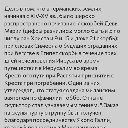
Дело в том, что в германских землях,
начиная с XIV-XV вв., было широко
распространено почитание 7 скорбей Девы
Марии (цифры разнились: могло быть и 5 по
числу ран Христа и 9 и 15 и даже 21 скорбь):
при словах Симеона о будущих страданиях
при бегстве в Египет скорбь в течение трех
дней исчезновения Иисуса во время
путешествия в Иерусалим во время
Крестного пути при Распятии при снятии с
Креста при погребении. Один из них
утверждал, что статуя создана миланским
ваятелем по фамилии Гоббо. Отныне
скульптор стал узнаваемым гением. ". Заказ
на скульптурную группу был получен
благодаря посредничеству Якопо Галли,
который познакомил Микеланджело с