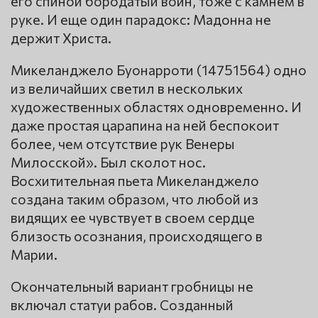
его спиной бородатый воин, тоже с камнем в
руке. И еще один парадокс: Мадонна не
держит Христа.
Микеланджело Буонарроти (14751564) одно
из величайших светил в нескольких
художественных областях одновременно. И
даже простая царапина на ней беспокоит
более, чем отсутствие рук Венеры
Милосской». Был сколот нос.
Восхитительная пьета Микеланджело
создана таким образом, что любой из
видящих ее чувствует в своем сердце
близость осознания, происходящего в
Марии.
Окончательный вариант гробницы не
включал статуи рабов. Созданный