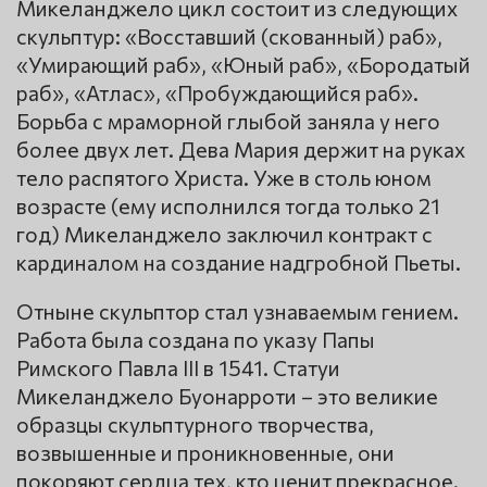
Микеланджело цикл состоит из следующих
скульптур: «Восставший (скованный) раб»,
«Умирающий раб», «Юный раб», «Бородатый
раб», «Атлас», «Пробуждающийся раб».
Борьба с мраморной глыбой заняла у него
более двух лет. Дева Мария держит на руках
тело распятого Христа. Уже в столь юном
возрасте (ему исполнился тогда только 21
год) Микеланджело заключил контракт с
кардиналом на создание надгробной Пьеты.
Отныне скульптор стал узнаваемым гением.
Работа была создана по указу Папы
Римского Павла III в 1541. Статуи
Микеланджело Буонарроти – это великие
образцы скульптурного творчества,
возвышенные и проникновенные, они
покоряют сердца тех, кто ценит прекрасное.