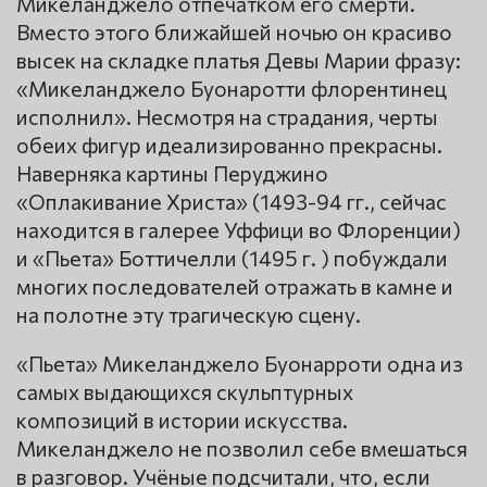
Микеланджело отпечатком его смерти.
Вместо этого ближайшей ночью он красиво
высек на складке платья Девы Марии фразу:
«Микеланджело Буонаротти флорентинец
исполнил». Несмотря на страдания, черты
обеих фигур идеализированно прекрасны.
Наверняка картины Перуджино
«Оплакивание Христа» (1493-94 гг., сейчас
находится в галерее Уффици во Флоренции)
и «Пьета» Боттичелли (1495 г. ) побуждали
многих последователей отражать в камне и
на полотне эту трагическую сцену.
«Пьета» Микеланджело Буонарроти одна из
самых выдающихся скульптурных
композиций в истории искусства.
Микеланджело не позволил себе вмешаться
в разговор. Учёные подсчитали, что, если