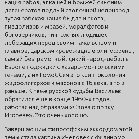
нация рабов, алкашей и бомжей синоним
дегенератов подлый сволочной недонарод
тупая рабская нация быдла и скота,
пиздолизов и мразей, моралфагов и
боговерчиков, ничтожных людишек
лебезащих перед своим начальством и
главное, царьком кровожадные олигофрены,
самый безграмотный, дикий народ-дебил в
Европе поджидки с хазаро-монгольскими
генами, а их ГомоССия это криптоколония
жидоолигархов и масонов с 16 века, а то и
раньше. К теме русской судьбы Васильев
обратился еще в конце 1960-х годов,
работая над образами «Слова о полку
Игореве». Это очень хорошо.
Завершающим философским аккордом этой
темы стала картина «Человек с филином»,