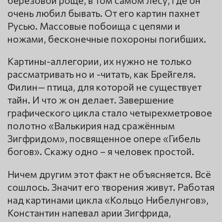
берёзовой роще, в том самом лесу, где он
очень любил бывать. От его картин пахнет
Русью. Массовые побоища с цепями и
ножами, бесконечные похороны погибших.
Картины-аллегории, их нужно не только
рассматривать но и -читать, как Брейгеля.
Филин— птица, для которой не существует
тайн. И что ж он делает. Завершение
графического цикла стало четырехметровое
полотно «Валькирия над сражённым
Зигфридом», посвященное опере «Гибель
богов». Скажу одно – я человек простой.
Ничем другим этот факт не объясняется. Всё
сошлось. Значит его творения живут. Работая
над картинами цикла «Кольцо Нибелунгов»,
Константин напевал арии Зигфрида,