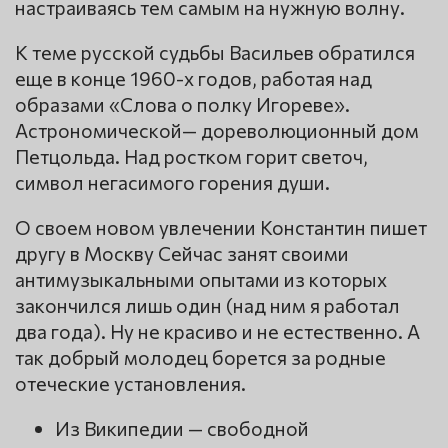
настраиваясь тем самым на нужную волну.
К теме русской судьбы Васильев обратился
еще в конце 1960-х годов, работая над
образами «Слова о полку Игореве».
Астрономической— дореволюционный дом
Петцольда. Над ростком горит светоч,
символ негасимого горения души.
О своем новом увлечении Константин пишет
другу в Москву Сейчас занят своими
антимузыкальными опытами из которых
закончился лишь один (над ним я работал
два года). Ну не красиво и не естественно. А
так добрый молодец борется за родные
отеческие установления.
Из Википедии — свободной