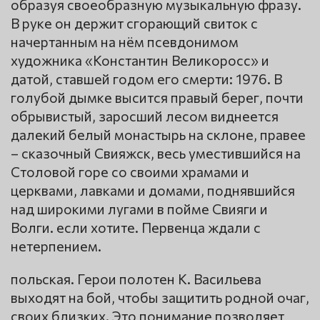
образуя своеобразную музыкальную фразу.
В руке он держит сгорающий свиток с
начертанным на нём псевдонимом
художника «Константин Великоросс» и
датой, ставшей годом его смерти: 1976. В
голубой дымке высится правый берег, почти
обрывистый, заросший лесом виднеется
далекий белый монастырь на склоне, правее
– сказочный Свияжск, весь уместившийся на
Столовой горе со своими храмами и
церквами, лавками и домами, поднявшийся
над широкими лугами в пойме Свияги и
Волги. если хотите. Первенца ждали с
нетерпением.
польская. Герои полотен К. Васильева
выходят на бой, чтобы защитить родной очаг,
своих близких. Это понимание позволяет