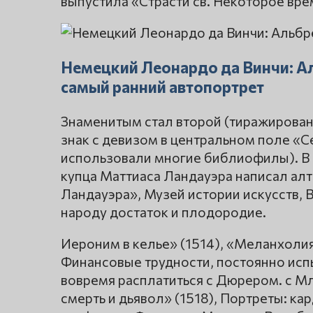
выпустила «Страсти св. Некоторое вре
Немецкий Леонардо да Винчи: А
самый ранний автопортрет
Знаменитым стал второй (тиражирова
знак с девизом в центральном поле «С
использовали многие библиофилы). В 
купца Маттиаса Ландауэра написал ал
Ландауэра», Музей истории искусств, В
народу достаток и плодородие.
Иероним в келье» (1514), «Меланхоли
Финансовые трудности, постоянно ис
вовремя расплатиться с Дюрером. с М
смерть и дьявол» (1518), Портреты: к