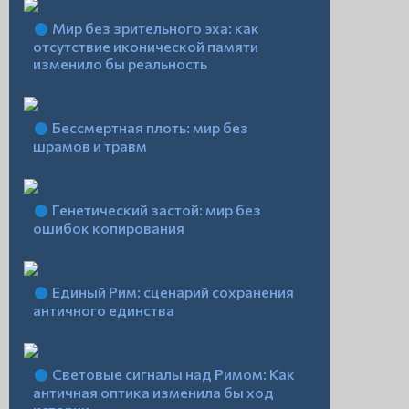
Мир без зрительного эха: как
отсутствие иконической памяти
изменило бы реальность
Бессмертная плоть: мир без
шрамов и травм
Генетический застой: мир без
ошибок копирования
Единый Рим: сценарий сохранения
античного единства
Световые сигналы над Римом: Как
античная оптика изменила бы ход