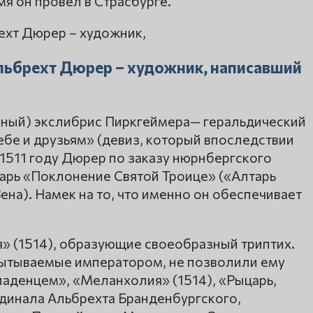
мя он провёл в Страсбурге.
льбрехт Дюрер – художник, написавший
нный) экслибрис Пиркгеймера— геральдический
ебе и друзьям» (девиз, который впоследствии
1511 году Дюрер по заказу нюрнбергского
тарь «Поклонение Святой Троице» («Алтарь
ена). Намек на то, что именно он обеспечивает
я» (1514), образующие своеобразный триптих.
пытываемые императором, не позволили ему
ладенцем», «Меланхолия» (1514), «Рыцарь,
ардинала Альбрехта Бранденбургского,