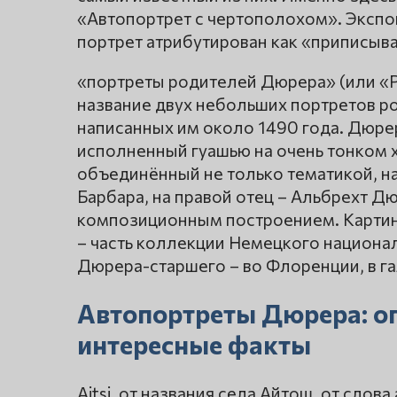
«Автопортрет с чертополохом». Эксп
портрет атрибутирован как «приписыв
«портреты родителей Дюрера» (или «
название двух небольших портретов р
написанных им около 1490 года. Дюре
исполненный гуашью на очень тонком х
объединённый не только тематикой, на
Барбара, на правой отец – Альбрехт Д
композиционным построением. Картин
– часть коллекции Немецкого национа
Дюрера-старшего – во Флоренции, в г
Автопортреты Дюрера: оп
интересные факты
Ajtsi, от названия села Айтош, от слов