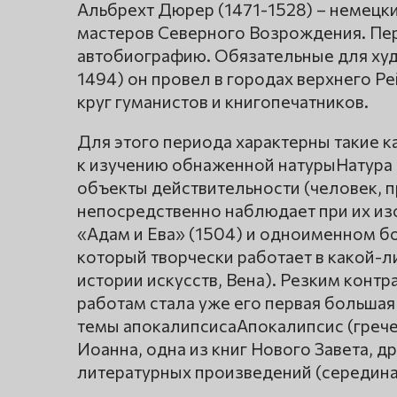
Альбрехт Дюрер (1471-1528) – немецки
мастеров Северного Возрождения. Пер
автобиографию. Обязательные для худ
1494) он провел в городах верхнего Ре
круг гуманистов и книгопечатников.
Для этого периода характерны такие ка
к изучению обнаженной натурыНатура 
объекты действительности (человек, п
непосредственно наблюдает при их изо
«Адам и Ева» (1504) и одноименном б
который творчески работает в какой-ли
истории искусств, Вена). Резким кон
работам стала уже его первая большая 
темы апокалипсисаАпокалипсис (грече
Иоанна, одна из книг Нового Завета, 
литературных произведений (середина 