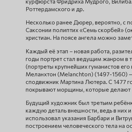
курфюрста Фридриха Мудрого, Вилиба
Роттердамского и др.
Несколько ранее Дюрер, вероятно, с
Саксонии полиптих «Семь скорбей» (о
христиан. На поясе ангела можно заме
Каждый её этап – новая работа, разит
годы портрет стал ведущим жанром в т
(портреты крупнейших гуманистов ег
Меланхтон (Melanchton) (1497-1560) —
сподвижник Мартина Лютера. C 1477 г
покрывают морщины, которые делают 
Будущий художник был третьим ребён
каждую деталь внешности, ведь в них 
использовал указания Барбари и Витру
построением человеческого тела на о