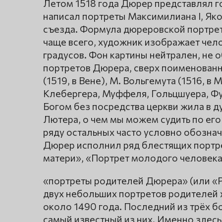
Летом 1518 года Дюрер представлял го
написал портреты Максимилиана I, Яко
съезда. Формула дюреровской портрет
чаще всего, художник изображает чело
градусов. Фон картины нейтрален, не 
портретов Дюрера, сверх поименован
(1519, в Вене), М. Вольгемута (1516, в
Клебергера, Муффеля, Гольцшуера, Фуг
Богом без посредства церкви жила в 
Лютера, о чем мы можем судить по его
ряду остальных часто условно обознач
Дюрер исполнил ряд блестящих портре
матери», «Портрет молодого человека
«портреты родителей Дюрера» (или «
двух небольших портретов родителей 
около 1490 года. Последний из трёх 
самый известный из них. Именно здесь