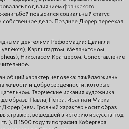
ировалась под влиянием франкского
С женитьбой повысился социальный статус
ти собственное дело. Позднее Дюрер переехал
идными деятелями Реформации: Цвингли
я увлёкся), Карлштадтом, Меланхтоном,
apheus), Николасом Кратцером. Сопоставление
чительное.
ан общий характер человека: тяжёлая жизнь
ла живости и добросердечности, которые
ицательном. Творческие искания художника
где образы Павла, Петра, Иоанна и Марка
 Дюрер (нем. Грозный характер носит образ
вых гравюр, вошедшей в историю искусств под
г. ). В 1500 году типография Кобергера