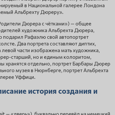
онируемый в Национальной галерее Лондона
аемый Альбрехту Дюреру».
Родители Дюрера с чётками») — общее
одителей художника Альбрехта Дюрера,
р подарил Рафаэлю свой автопортрет
олсте. Два портрета составляют диптих,
 левой части изображена мать художника,
юрер-старший, но и единым колоритом,
ы хранятся отдельно, портрет Барбары Дюрер
льного музея в Нюрнберге, портрет Альбрехта
алерее Уффици.
исание история создания и
а ajt — «дверь»), буквально перевёл на немецкий