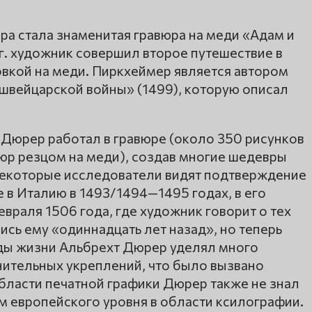
ра стала знаменитая гравюра на меди «Адам и
 г. художник совершил второе путешествие в
овкой на меди. Пиркхеймер является автором
 швейцарской войны» (1499), которую описал
 Дюрер работал в гравюре (около 350 рисунков
вюр резцом на меди), создав многие шедевры
Некоторые исследователи видят подтверждение
 в Италию в 1493/1494—1495 годах, в его
враля 1506 года, где художник говорит о тех
ись ему «одиннадцать лет назад», но теперь
оды жизни Альбрехт Дюрер уделял много
ительных укреплений, что было вызвано
бласти печатной графики Дюрер также не знал
м европейского уровня в области ксилографии.