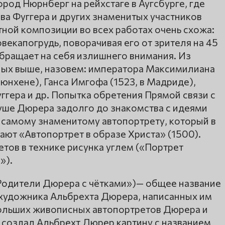
род Нюрнберг на рейхстаге в Аугсбурге, где
ва Фуггера и других знаменитых участников
ной композиции во всех работах очень схожа:
векапогрудь, поворачивая его от зрителя на 45
обращает на себя излишнего внимания. Из
ных выше, назовем: императора Максимилиана
 Мюнхене), Ганса Имгофа (1523, в Мадриде),
гера и др. Попытка обретения Прямой связи с
душе Дюрера задолго до знакомства с идеями
 самому знаменитому автопортрету, который в
ают «Автопортрет в образе Христа» (1500).
тов в технике рисунка углем («Портрет
»).
Родители Дюрера с чётками»)— общее название
художника Альбрехта Дюрера, написанных им
больших живописных автопортретов Дюрера и
 создал Альбрехт Дюрер картину с названием