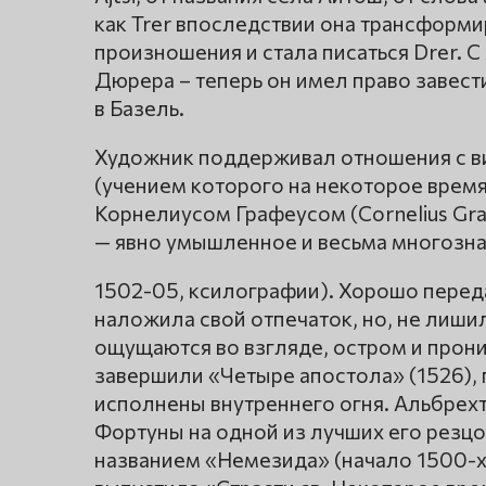
как Trer впоследствии она трансформ
произношения и стала писаться Drer. 
Дюрера – теперь он имел право завес
в Базель.
Художник поддерживал отношения с в
(учением которого на некоторое врем
Корнелиусом Графеусом (Cornelius Gr
— явно умышленное и весьма многозна
1502-05, ксилографии). Хорошо перед
наложила свой отпечаток, но, не лиши
ощущаются во взгляде, остром и прон
завершили «Четыре апостола» (1526), 
исполнены внутреннего огня. Альбрехт
Фортуны на одной из лучших его резцо
названием «Немезида» (начало 1500-х г