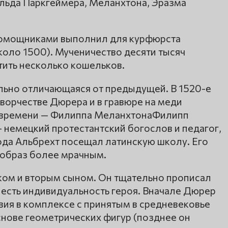
льда Паркгеймера, Меланхтона, Эразма
 помощниками выполнил для курфюрста
коло 1500). Мученичество десяти тысяч
тить несколько кошельков.
ельно отличающаяся от предыдущей. В 1520-е
ворчестве Дюрера и в гравюре на меди
о времени — Филиппа МеланхтонаФилипп
 немецкий протестантский богослов и педагог,
ода Альбрехт посещал латинскую школу. Его
образ более мрачным.
ком и вторым сыном. Он тщательно прописал
и есть индивидуальность героя. Вначале Дюрер
вия в комплексе с принятым в средневековье
снове геометрических фигур (позднее он