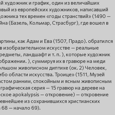
й художник и график, один из величайших
вый из европейских художников, написавший
ожника тех времен «годы странствий» (1490 —
йна (Базель, Кольмар, Страсбург), где вошел в
ртины, как Адам и Ева (1507, Прадо). обратился
в изобразительном искусстве — реальные
редметы, ландшафт и т. п. ), которые художник
бражении. ), суммируя их в гравюре на меди
ольшом живописном диптихе (ок. 2) Человек,
бо области искусства. Троице» (1511, Музей
трастом ранним, спокойным и ясным живописным
графическая серия — 15 гравюр на дереве на
ское apokalypsis — откровение) — откровение
древнейшее из сохранившихся христианских
68 — начало 69).