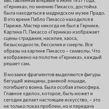
Выставленная впервые 4 июня 1937 года,
«Герника», по мнению Пикассо, достойна
была находиться в мадридском музее Прадо.
В это время Пабло Пикассо находился в
Париже. Мастер никогда не был в Гернике.
Картина П. Пикассо «Герника» изображает
сцены страдания, насилия, хаоса,
безысходности, бессилия и смерти. Все
образы на картине Пикассо – символы. Что
изображено на полотне «Герника», каждый
решает сам.
В мозаике фрагментов выделяются фигуры
бегущей женщины, раненой лошади,
погибшего воина. Была особая атмосфера.
Главное «дело», которое, быть может и
сегодня делает настоящее искусство, – это
не только показ проблем, но и передача