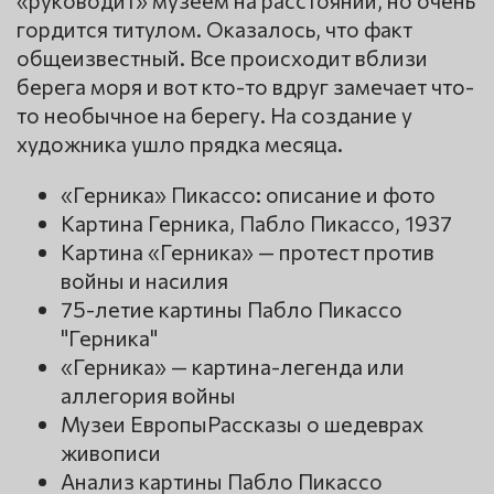
«руководит» музеем на расстоянии, но очень
гордится титулом. Оказалось, что факт
общеизвестный. Все происходит вблизи
берега моря и вот кто-то вдруг замечает что-
то необычное на берегу. На создание у
художника ушло прядка месяца.
«Герника» Пикассо: описание и фото
Картина Герника, Пабло Пикассо, 1937
Картина «Герника» — протест против
войны и насилия
75-летие картины Пабло Пикассо
"Герника"
«Герника» — картина-легенда или
аллегория войны
Музеи ЕвропыРассказы о шедеврах
живописи
Анализ картины Пабло Пикассо