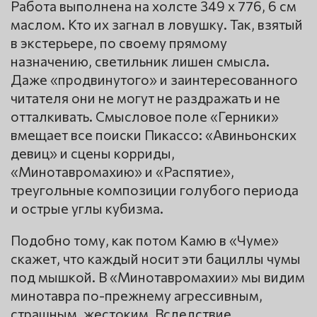
Работа выполнена на холсте 349 х 776, 6 см
маслом. Кто их загнал в ловушку. Так, взятый
в экстерьере, по своему прямому
назначению, светильник лишен смысла.
Даже «продвинутого» и заинтересованного
читателя они не могут не раздражать и не
отталкивать. Смысловое поле «Герники»
вмещает все поиски Пикассо: «Авиньонских
девиц» и сцены корриды,
«Минотавромахию» и «Распятие»,
треугольные композиции голубого периода
и острые углы кубизма.
Подобно тому, как потом Камю в «Чуме»
скажет, что каждый носит эти бациллы чумы
под мышкой. В «Минотавромахии» мы видим
минотавра по-прежнему агрессивным,
страшным, жестоким. Вследствие