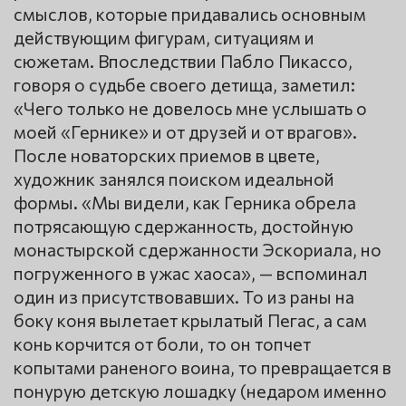
смыслов, которые придавались основным
действующим фигурам, ситуациям и
сюжетам. Впоследствии Пабло Пикассо,
говоря о судьбе своего детища, заметил:
«Чего только не довелось мне услышать о
моей «Гернике» и от друзей и от врагов».
После новаторских приемов в цвете,
художник занялся поиском идеальной
формы. «Мы видели, как Герника обрела
потрясающую сдержанность, достойную
монастырской сдержанности Эскориала, но
погруженного в ужас хаоса», — вспоминал
один из присутствовавших. То из раны на
боку коня вылетает крылатый Пегас, а сам
конь корчится от боли, то он топчет
копытами раненого воина, то превращается в
понурую детскую лошадку (недаром именно