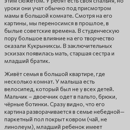
этим сюжетом. У ребят есть своя спальня, но
уроки они учат обычно под присмотром
мамы в большой комнате. Смотря на его
картины, мы переносимся в прошлое, в
былые советские времена. В студенческую
пору большое влияние на его творчество
оказали Кукрыниксы. В заключительных
эскизах появилась мать, старшая сестра и
младший братик.
Живёт семья в большой квартире, где
несколько комнат. У малыша есть
велосипед, который был не у всех детей.
Мальчик – двоечник одет в пальто, брюки,
чёрные ботинки. Сразу видно, что его
картина разворачивается в семье небедной—
паркетный пол покрыт ковром (чай, не
линолеум), младший ребенок имеет