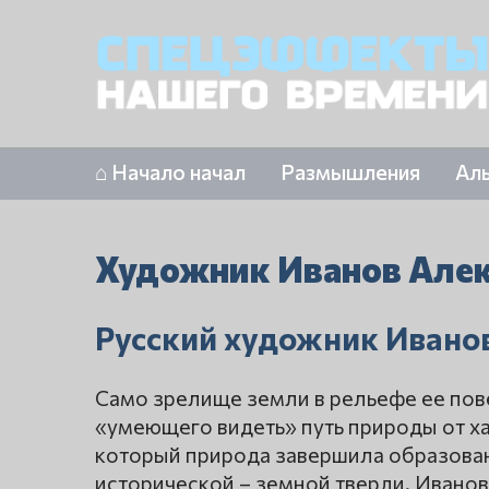
⌂ Начало начал
Размышления
Ал
Художник Иванов Алек
Русский художник Ивано
Само зрелище земли в рельефе ее пов
«умеющего видеть» путь природы от х
который природа завершила образован
исторической – земной тверди. Ивано