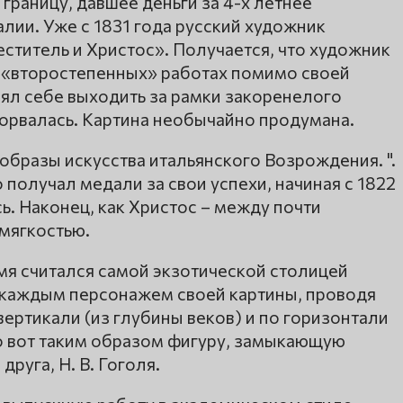
границу, давшее деньги за 4-х летнее
лии. Уже с 1831 года русский художник
ститель и Христос». Получается, что художник
х «второстепенных» работах помимо своей
лял себе выходить за рамки закоренелого
сорвалась. Картина необычайно продумана.
бразы искусства итальянского Возрождения. ".
 получал медали за свои успехи, начиная с 1822
сь. Наконец, как Христос – между почти
мягкостью.
емя считался самой экзотической столицей
д каждым персонажем своей картины, проводя
вертикали (из глубины веков) и по горизонтали
о вот таким образом фигуру, замыкающую
друга, Н. В. Гоголя.