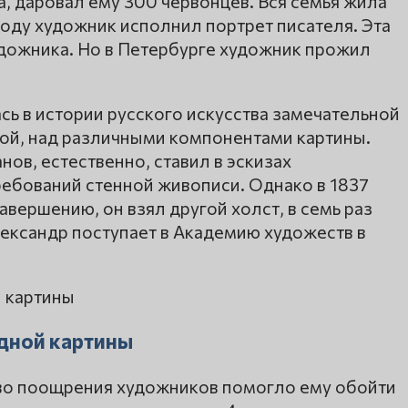
а, даровал ему 300 червонцев. Вся семья жила
оду художник исполнил портрет писателя. Эта
дожника. Но в Петербурге художник прожил
сь в истории русского искусства замечательной
ой, над различными компонентами картины.
ов, естественно, ставил в эскизах
ребований стенной живописи. Однако в 1837
завершению, он взял другой холст, в семь раз
Александр поступает в Академию художеств в
дной картины
тво поощрения художников помогло ему обойти