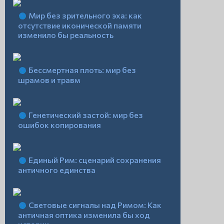
Мир без зрительного эха: как
отсутствие иконической памяти
изменило бы реальность
Бессмертная плоть: мир без
шрамов и травм
Генетический застой: мир без
ошибок копирования
Единый Рим: сценарий сохранения
античного единства
Световые сигналы над Римом: Как
античная оптика изменила бы ход