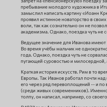
запрет на «пенсионерскую» поездку за 
пребывание молодого художника в Ита
замыслил написать картину «Иоанн Кре
проявил истинное новаторство в свои
воли, так как сознательно он не позво
академизма. Однако, поездка чуть не 
Ведущее значение для Иванова имеют о
Во время учёбы мальчик не однократно
года. Однако, поездка чуть не сорвала
пугающей суровостью и милосердной, 
Краткая история искусств. Рим в то вр
Европы. Так Иванов работал почти на
его через ряд перевоплощений -- и по 
(среди живых современников). Именн
толпу, он написал, например, со своего 