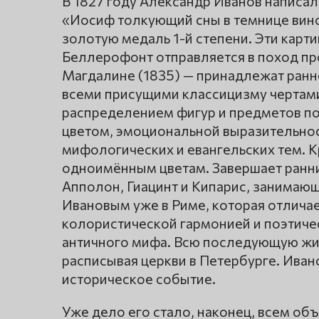
В 1827 году Александр Иванов написал
«Иосиф толкующий сны в темнице вино
золотую медаль 1-й степени. Эти карт
Беллерофонт отправляется в поход пр
Магдалине (1835) — принадлежат ранн
всеми присущими классицизму чертам
распределением фигур и предметов по
цветом, эмоциональной выразительнос
мифологических и евангельских тем. К
одноимённым цветам. Завершает ранни
Апполон, Гиацинт и Кипарис, занимающ
Ивановым уже в Риме, которая отлич
колористической гармонией и поэтиче
античного мифа. Всю последующую жиз
расписывая церкви в Петербурге. Иван
историческое событие.
Уже дело его стало, наконец, всем об