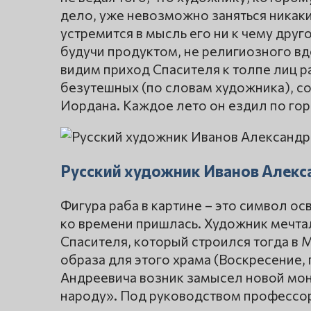
дело, уже невозможно заняться никаки
устремится в мысль его ни к чему друго
будучи продуктом, не религиозного в
видим приход Спасителя к толпе лиц р
безутешных (по словам художника), со
Иордана. Каждое лето он ездил по го
Русский художник Иванов Алекс
Фигура раба в картине – это символ о
ко времени пришлась. Художник мечтал
Спасителя, который строился тогда в 
образа для этого храма (Воскресение, г
Андреевича возник замысел новой мо
народу». Под руководством профессор