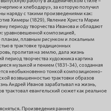
 выпускную работу в академическом стиле –
черпию и хлебодару», за которую получил
ины наряду с такими произведениями как:
отив Химеры (1829), Явление Христа Марии
ему периоду творчества Иванова и обладают
и: уравновешенной композицией,
 планам, плавным рисунком и локальным
тью в трактовке традиционных
ровь, пролитая на землю, дала жизнь
й период творчества художника картина
иеся музыкой и пением (1831-34), созданная
ается необыкновенно тонкой композиционно-
ской возвышенностью трактовки образов
нь Андрей Иванов зарабатывал на жизнь,
ов трактовал евангельский сюжет как реальное
ъясняться. Произведения раннего