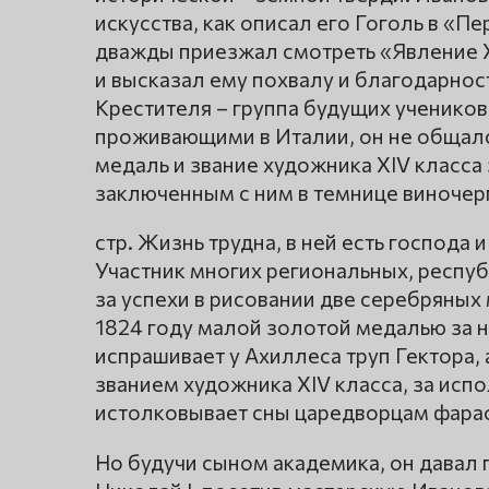
искусства, как описал его Гоголь в «П
дважды приезжал смотреть «Явление Х
и высказал ему похвалу и благодарност
Крестителя – группа будущих учеников
проживающими в Италии, он не общалс
медаль и звание художника XIV класса
заключенным с ним в темнице виночер
стр. Жизнь трудна, в ней есть господа и
Участник многих региональных, респу
за успехи в рисовании две серебряны
1824 году малой золотой медалью за 
испрашивает у Ахиллеса труп Гектора, 
званием художника XIV класса, за исп
истолковывает сны царедворцам фара
Но будучи сыном академика, он давал