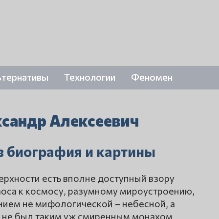
ьтернативы
Технологии
Феномен
сандр Алексеевич
в биография и картины
ерхности есть вполне доступный взору
аоса к космосу, разумному мироустроению,
ием не мифологической – небесной, а
в не был таким уж смиренным монахом