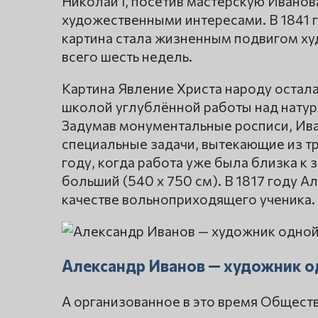
Николай I, посетив мастерскую Иванов
художественными интересами. В 1841 г
картина стала жизненным подвигом ху
всего шесть недель.
Картина Явление Христа народу остала
школой углублённой работы над натур
Задумав монументальные росписи, Иван
специальные задачи, вытекающие из т
году, когда работа уже была близка к 
больший (540 х 750 см). В 1817 году 
качестве вольноприходящего ученика.
Александр Иванов — художник о
А организованное в это время Общес