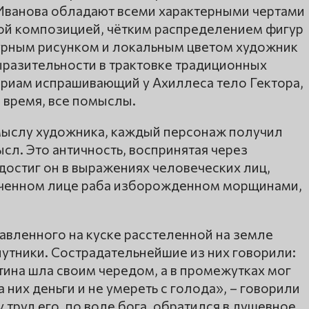
 Иванова обладают всеми характерными чертами
ой композицией, чётким распределением фигур
урным рисунком и локальным цветом художник
разительности в трактовке традиционных
Приам испрашивающий у Ахиллеса тело Гектора,
е время, все помыслы.
мыслу художника, каждый персонаж получил
л. Это античность, воспринятая через
достиг он в выражениях человеческих лиц,
ученном лице раба изборожденном морщинами,
тавленного на куске расстеленной на земле
утники. Сострадательнейшие из них говорили:
тина шла своим чередом, а в промежутках мог
 них деньги и не умереть с голода», – говорили
у труд его, по воле бога, обратился в душевное