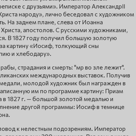
ереписке с друзьями». Император АлександрII
риста народу», лично беседовал с художником
ь. На заднем плане, слева от Иоанна
 Христа, апостолов. С русскими художниками,
я. В 1827 году получил большую золотую
 за картину «Иосиф, толкующий сны
пию и хлебодару».
 рабы, страдания и смерть: "мр во зле лежит".
бликанских международных выставок. Получив
х медали, молодой художник был награжден в
написанную им по программе картину: Приам
а в 1827 г. — большой золотой медалью и
олнение другой программы: Иосиф в темнице
она.
 повод к нелестным подозрениям. Император