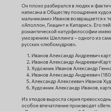
Он плохо разбирался в людях и факти
написана в Обществу поощрения худож
мальчиками» Иванов возвращается к те
«Аполлон, Гиацинт и Кипарис». Его п
романтической натурфилософии имею
умозрениях Шеллинга – одного из са
русских «любомудров».
Иванов Александр Андреевич кар
Иванов Александр АндреевичКарт
Художник Иванов Александр Генн
Иванов Александр Андреевич (180
Александр Алексеевич Иванов Ху
Художник Александр Иванов, кар
Из этюдов выросла серия превосходны
особое впечатление производят «Ветка