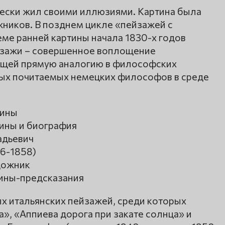
чески жил своими иллюзиями. Картина была
ников. В позднем цикле «пейзажей с
ме ранней картины начала 1830-х годов
ейзажи – совершенное воплощение
щей прямую аналогию в философских
мых почитаемых немецких философов в среде
тины
ины и биография
адьевич
6-1858)
дожник
тины-предсказания
х итальянских пейзажей, среди которых
», «Аппиева дорога при закате солнца» и