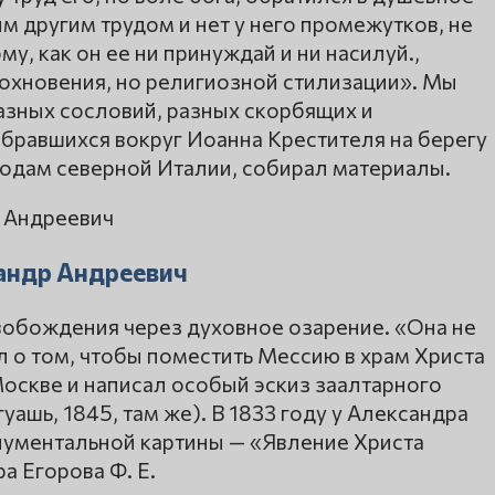
м другим трудом и нет у него промежутков, не
му, как он ее ни принуждай и ни насилуй.,
дохновения, но религиозной стилизации». Мы
азных сословий, разных скорбящих и
бравшихся вокруг Иоанна Крестителя на берегу
родам северной Италии, собирал материалы.
андр Андреевич
свобождения через духовное озарение. «Она не
 о том, чтобы поместить Мессию в храм Христа
Москве и написал особый эскиз заалтарного
уашь, 1845, там же). В 1833 году у Александра
нументальной картины — «Явление Христа
а Егорова Ф. Е.