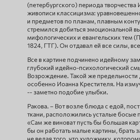
(петербургского) периода творчества
живописи классицизма: уравновешенн
и предметов по планам, плавным конт
стремился добиться эмоциональной вы
мифологических и евангельских тем (
1824, ГТГ). Он отдавал ей все силы, вс
Все в картине подчинено идейному за
глубокий идейно-психологический смыс
Возрождение. Такой же предельности 
особенно Иоанна Крестителя. На изм
-- заметно подобие улыбки.
Ракова. – Вот возле блюда с едой, пос
ткани, расположились усталые босые п
«Сам же виноват пусть бы большая кар
бы он работать малые картины, брать за
не ведая того, что художнику, котором