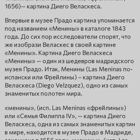
1656)— картина Диего Веласкеса.
Впервые в музее Прадо картина упоминается
под названием «Менины» в каталоге 1843
года. До сих пор исследователи спорят, что
же изобрази Веласкес в своей картине
«Менины». Картина Диего Веласкеса
«Менины» — один из шедевров мадридского
музея Прадо. Итак, Менины (Las Meninas по-
испански или Фрейлины) – картина Диего
Веласкеса (Diego Velzquez), одно из самых
знаменитых полотен мира.
«менины», (исп. Las Meninas «фрейлины»)
или «Семья Филиппа IV», — картина Диего
Веласкеса, одна из самых знаменитых картин
в мире, находится в музее Прадо в Мадриде,
закончена в 1656 году. «менины», (исп. Las