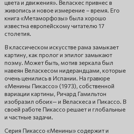
цвета и движения». Веласкес привнес в
живопись и новое измерение – время. Его
книга «Метаморфозы» была хорошо
известна европейскому читателю 17
столетия.
В классическом искусстве рама замыкает
картину, как пролог и эпилог замыкают
поэму. Может быть, мотив зеркала был
навеян Веласкесом нидерандцами, которые
очень ценились в Испании. На гравюре
«Менины Пикассо» (1973), собственной
вариации картины, Ричард Гамильтон
изобразил обоих— и Веласкеса и Пикассо. В
своей работе Пикассо решает и глобальные
и частные задачи.
Серия Пикассо «Менины» содержит и