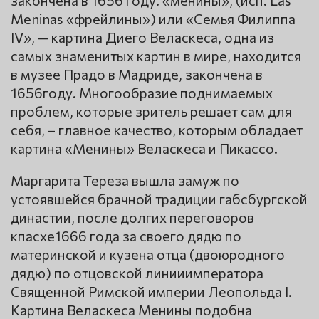
Meninas «фрейлины») или «Семья Филиппа
IV», — картина Диего Веласкеса, одна из
самых знаменитых картин в мире, находится
в музее Прадо в Мадриде, закончена в
1656году. Многообразие поднимаемых
проблем, которые зритель решает сам для
себя, – главное качество, которым обладает
картина «Менины» Веласкеса и Пикассо.
Маргарита Тереза вышла замуж по
устоявшейся брачной традиции габсбургской
династии, после долгих переговоров
кпасхе1666 года за своего дядю по
материнской и кузена отца (двоюродного
дядю) по отцовской линииимператора
Священной Римской империи Леопольда I.
Картина Веласкеса Менины подобна