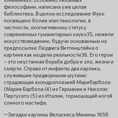
философами, написана уже целая
библиотека. В целом исследование Фуко
посвящено более эпистемологии, в
частности, «когнитивному статусу
современных гуманитарных наук»35, нежели
искусствоведению, будучи основанным на
предпосылке Людвига Витгенштейна о
картине как модели реальности36. Его герои
– это неустанная борьба добра и зла, жизни и
смерти. Справа от инфанты два карлика,
служившие придворными шутами:
страдающая ахондроплазией Марибарбола
(Мария Барбола (4) из Германии и Николас
Пертусато (5) из Италии, тормошащий ногой
сонного мастифа.