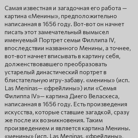
Самая известная и загадочная его работа —
картина «Менины», предположительно
написанная в 1656 году. Вот-вот он начнет
писать этот замечательный вымысел
именуемый Портрет семьи Филлипа IV,
впоследствии названного Менины, а точнее,
вот-вот начнет вписывать в картину себя,
долженствовавшего преобразовать
устарелый династический портрет в
блистательную игру-забаву. «менины» (исп.
Las Meninas— «фрейлины») или «Семья
Филиппа IV»— картина Диего Веласкеса,
написанная в 1656 году. Есть произведения
искусства, которые ставшие загадкой, сразу
же после их возникновения. Таким
произведением и является картина Менины.
«менины» (исп. Las Meninas, «фрейлины»,