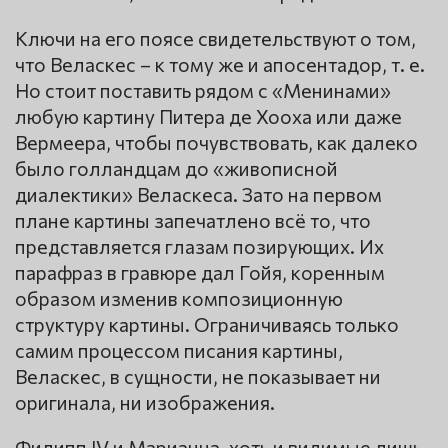
Ключи на его поясе свидетельствуют о том,
что Веласкес – к тому же и апосентадор, т. е.
Но стоит поставить рядом с «Менинами»
любую картину Питера де Хооха или даже
Вермеера, чтобы почувствовать, как далеко
было голландцам до «живописной
диалектики» Веласкеса. Зато на первом
плане картины запечатлено всё то, что
представляется глазам позирующих. Их
парафраз в гравюре дал Гойя, коренным
образом изменив композиционную
структуру картины. Ограничиваясь только
самим процессом писания картины,
Веласкес, в сущности, не показывает ни
оригинала, ни изображения.
Филипп IV и Марианна, хоть и видимые лишь