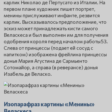
карлик Николао де Пертусато из Италии. На
первом плане художник пишет портрет,
менины прислуживают инфанте, резвится
карлик. Высказывалось предположение, что
эскиз может принадлежать кисти самого
Веласкеса и был выполнен им для получения
одобрения короля перед началом работы53.
Слева от принцессы (подает ей сосуд с
напитком) изображена фрейлина принцессы
донья Мария Агустина де Сармьенто
Сотомайор, а справа (в реверансе) донья
Изабель де Веласко.
Изопарафраз картины «Менины»
Веласкеса