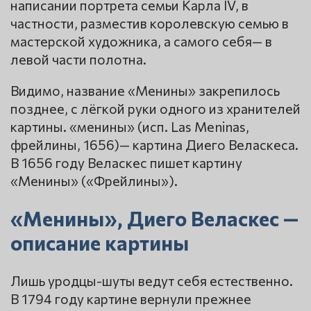
написании портрета семьи Карла IV, в
частности, разместив королевскую семью в
мастерской художника, а самого себя— в
левой части полотна.
Видимо, название «Менины» закрепилось
позднее, с лёгкой руки одного из хранителей
картины. «менины» (исп. Las Meninas,
фрейлины, 1656)— картина Диего Веласкеса.
В 1656 году Веласкес пишет картину
«Менины» («Фрейлины»).
«Менины», Диего Веласкес —
описание картины
Лишь уродцы-шуты ведут себя естественно.
В 1794 году картине вернули прежнее