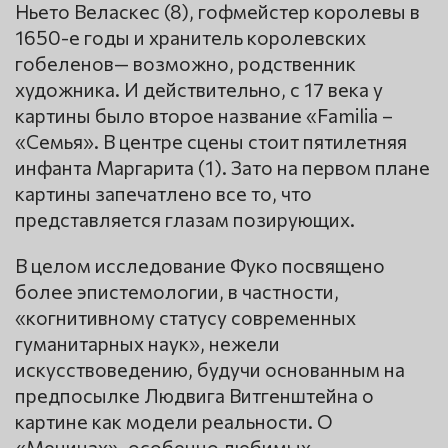
Ньето Веласкес (8), гофмейстер королевы в
1650-е годы и хранитель королевских
гобеленов— возможно, родственник
художника. И действительно, с 17 века у
картины было второе название «Familia –
«Семья». В центре сцены стоит пятилетняя
инфанта Маргарита (1). Зато на первом плане
картины запечатлено все то, что
представляется глазам позирующих.
В целом исследование Фуко посвящено
более эпистемологии, в частности,
«когнитивному статусу современных
гуманитарных наук», нежели
искусствоведению, будучи основанным на
предпосылке Людвига Витгенштейна о
картине как модели реальности. О
«Менинах», особенно любимых