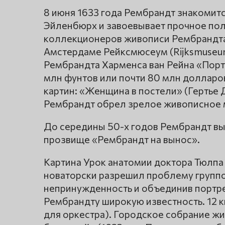
8 июня 1633 года Рембрандт знакомитс
Эйленбюрх и завоевывает прочное пол
коллекционеров живописи Рембрандта
Амстердаме Рейксмюсеум (Rijksmuseu
Рембрандта Харменса ван Рейна «Портр
млн фунтов или почти 80 млн долларо
картин: «Женщина в постели» (Гертье Д
Рембрандт обрел зрелое живописное 
До середины 50-х годов Рембрандт вы
прозвище «Рембрандт на вынос».
Картина Урок анатомии доктора Тюлпа 
новаторски разрешил проблему групп
непринужденность и объединив портр
Рембрандту широкую известность. 12 к
для оркестра). Городское собрание ж