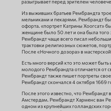
разыгрывает перед зрителем человече
Из выживших братьев Рембрандта тро
мельниками и пекарями. Рембрандт б
офорта. «портрет Катрины Хоогсат» бы
женщине было 50 лет и она была того 
Рембрандт чаще всего писал небольши
трактовки религиозных сюжетов, портр
После «Ночного дозора» в мастерской
Есть много версий кто это может быть 
молодого Рембрандта отличается от с
Рембрандт также пишет портреты своего
Рембрандт скончался 4 октября 1669 г
После этого известно, что Рембрандт в
Амстердам. Рембрандт Харменс ван Ре
одном из крупнейших голландских гор