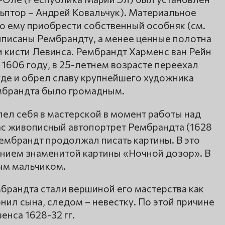
ьптор – Андрей Ковальчук). Материальное
 ему приобрести собственный особняк (см.
писаны Рембрандту, а менее ценные полотна
 кисти Левинса. Рембрандт Харменс ван Рейн
 1606 году, в 25-летнем возрасте переехал
где и обрел славу крупнейшего художника
ембрандта было громадным.
ел себя в мастерской в момент работы над
ас живописный автопортрет Рембрандта (1628
Рембрандт продолжал писать картины. В это
нием знаменитой картины «Ночной дозор». В
ым мальчиком.
брандта стали вершиной его мастерства как
ил сына, следом – невестку. По этой причине
енса 1628-32 гг.