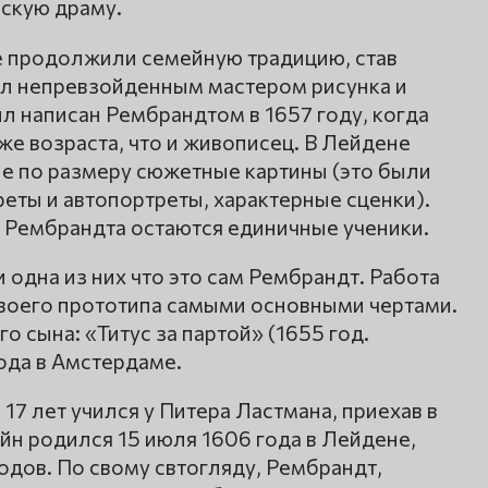
скую драму.
е продолжили семейную традицию, став
ыл непревзойденным мастером рисунка и
л написан Рембрандтом в 1657 году, когда
же возраста, что и живописец. В Лейдене
е по размеру сюжетные картины (это были
еты и автопортреты, характерные сценки).
 Рембрандта остаются единичные ученики.
и одна из них что это сам Рембрандт. Работа
воего прототипа самыми основными чертами.
 сына: «Титус за партой» (1655 год.
ода в Амстердаме.
 17 лет учился у Питера Ластмана, приехав в
йн родился 15 июля 1606 года в Лейдене,
одов. По свому свтогляду, Рембрандт,