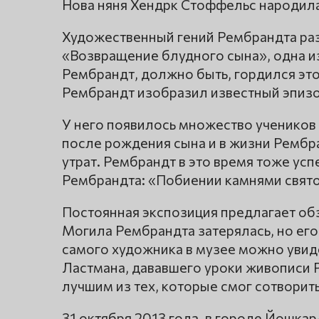
Нова няня Хендрк Стоффельс народила
Художественный гений Рембрандта раз
«Возвращение блудного сына», одна и
Рембрандт, должно быть, гордился этой
Рембрандт изобразил известный эпизо
У него появилось множество учеников 
после рождения сына и в жизни Рембр
утрат. Рембрандт в это время тоже ус
Рембрандта: «Побиении камнями свято
Постоянная экспозиция предлагает об
Могила Рембрандта затерялась, но его 
самого художника в музее можно увиде
Ластмана, дававшего уроки живописи 
лучшим из тех, которые смог сотворит
31 октября 2013 года, в городе Йошка