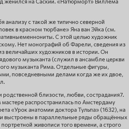
нд женился на Саскии. «Натюрморт» Виллема
бя анализу с такой же типично северной
ловек в красном тюрбане» Яна ван Эйка (см.
вативныеменнониты. С этой целью художник
скому. Нет монографий об Фарели, сведения из
из величайших художников в истории. Он
рядового музыканта (служил в ансамбле церкви
ого музыканта Рима. Отдельные фигуры,
ыми, повседневными делами когда же их двое,
л.
 родственной близости, любви, сострадания7.
м мастере распространилась по Амстердаму
ета «Урок анатомии доктора Тульпа» (1632), на
ли выстроены в параллельные ряды обращённых
в портретной живописи того времени, а строго