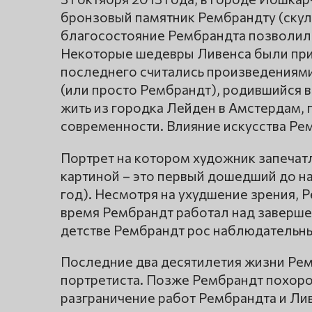
бронзовый памятник Рембрандту (скул
благосостояние Рембрандта позволило
Некоторые шедевры Ливенса были при
последнего считались произведениями
(или просто Рембрандт), родившийся в
жить из городка Лейден в Амстердам, 
современности. Влияние искусства Р
Портрет на котором художник запечатл
картиной – это первый дошедший до н
год). Несмотря на ухудшение зрения, 
время Рембрандт работал над заверше
детстве Рембрандт рос наблюдательн
Последние два десятилетия жизни Рем
портретиста. Позже Рембрандт похорон
разграничение работ Рембрандта и Лив