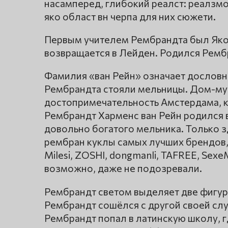
насамперед, глибокий реалст: реалзмом
яко област вн черпа для них сюжети.
Первым учителем Рембрандта был Якоб
возвращается в Лейден. Родился Ремб
Фамилия «ван Рейн» означает дословно 
Рембрандта стояли мельницы. Дом-му
достопримечательность Амстердама, к
Рембрандт Харменс ван Рейн родился в 
довольно богатого мельника. Только зд
рембран куклы самых лучших брендов, вк
Milesi, ZOSHI, dongmanli, TAFREE, Sex
возможно, даже не подозревали.
Рембрандт светом выделяет две фигур
Рембрандт сошёлся с другой своей сл
Рембрандт попал в латинскую школу, г