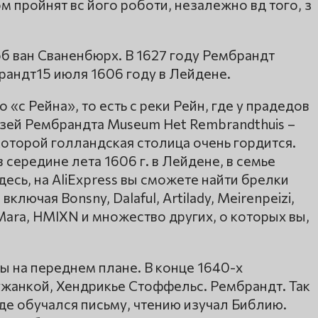
 пройнят вс його роботи, незалежно вд того, з
 ван Сваненбюрх. В 1627 году Рембрандт
рандт15 июля 1606 году в Лейдене.
«с Рейна», то есть с реки Рейн, где у прадедов
зей Рембрандта Museum Het Rembrandthuis –
оторой голландская столица очень гордится.
середине лета 1606 г. в Лейдене, в семье
есь, на AliExpress вы сможете найти брелки
лючая Bonsny, Dalaful, Artilady, Meirenpeizi,
eMara, HMIXN и множество других, о которых вы,
ы на переднем плане. В конце 1640-х
ужанкой, Хендрикье Стоффельс. Рембрандт. Так
де обучался письму, чтению изучал Библию.