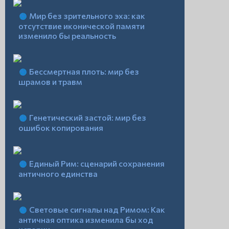
Мир без зрительного эха: как
отсутствие иконической памяти
изменило бы реальность
Бессмертная плоть: мир без
шрамов и травм
Генетический застой: мир без
ошибок копирования
Единый Рим: сценарий сохранения
античного единства
Световые сигналы над Римом: Как
античная оптика изменила бы ход