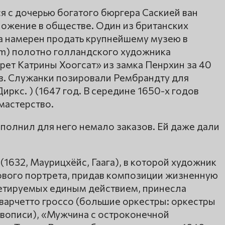
я с дочерью богатого бюргера Саскией ван
ожение в обществе. Один из британских
 намерен продать крупнейшему музею в
m) полотно голландского художника
ет Катрины Хоогсат» из замка Пенрхин за 40
в. Служанки позировали Рембрандту для
иркс. ) (1647 год. В середине 1650-х годов
мастерство.
полнил для него немало заказов. Ей даже дали
(1632, Маурицхёйс, Гаага), в которой художник
ового портрета, придав композиции жизненную
етируемых единым действием, принесла
варчетто гроссо (большие оркестры: оркестры
ивописи), «Мужчина с остроконечной