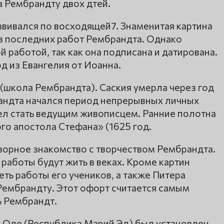
 Рембрандту двох дтей.
вивался по восходящей7. Знаменитая картина
з последних работ Рембрандта. Однако
 работой, так как она подписана и датирована.
д из Евангелия от Иоанна.
(школа Рембрандта). Саския умерла через год
андта начался период непрерывных личных
пел стать ведущим живописцем. Ранние полотна
го апостола Стефана» (1625 год.
зорное знакомство с творчеством Рембрандта.
работы будут жить в веках. Кроме картин
ть работы его учеников, а также Питера
Рембрандту. Этот офорт считается самым
ь Рембрандт.
р-Оле (Республика Марий Эл) был установлен