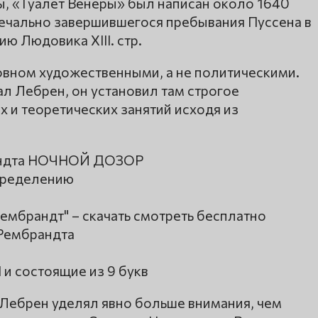
ы, «Туалет Венеры» был написан около 1640
печально завершившегося пребывания Пуссена в
ю Людовика XIII. стр.
новном художественными, а не политическими.
ал Лебрен, он установил там строгое
х и теоретических занятий исходя из
рандта НОЧНОЙ ДОЗОР
определению
ембрандт" – скачать смотреть бесплатно
 Рембрандта
и состоящие из 9 букв
 Лебрен уделял явно больше внимания, чем