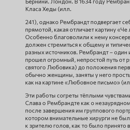
Бернини. Лондон. В 1634 году Рембра
Класа Хеды (илл.
241), однако Рембрандт подвергает се
прямотой, какая отличает картину «Че 
Особенно благоволили к нему консер
должен стремиться к общему и типиче
разных источников. Рембрандт – один 
прошел огромный, непростой путь от 
святого Любовика) до положения перв
обычно женщины, заняты у него прост
как на картине «Любовное письмо» (ил
Эти работы согреты тёплыми чувствами
Слава о Рембрандте как о незаурядно
после завершения им группового портр
котором внимательные хирурги не бы
к зрителю голов, как то было принято 