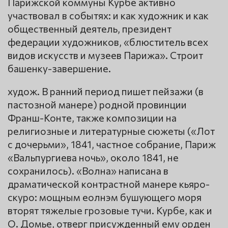
Парижской коммуны Курбе активно
участвовал в событях: и как художник и как
общественный деятель, президент
федерации художников, «блюститель всех
видов искусств и музеев Парижа». Строит
башенку-завершение.
худож. В ранний период пишет пейзажи (в
пастозной манере) родной провинции
Франш-Конте, также композиции на
религиозные и литературные сюжеты («Лот
с дочерьми», 1841, частное собрание, Париж
«Вальпургиева ночь», около 1841, не
сохранилось). «Волна» написана в
драматической контрастной манере кьяро-
скуро: мощным еолнэм бушующего моря
вторят тяжелые грозовые тучи. Курбе, как и
О. Домье, отверг присужденный ему орден