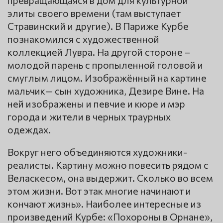
превращающаяся в дом для культурной
элиты своего времени (там выступает
Стравинский и другие). В Париже Курбе
познакомился с художественной
коллекцией Лувра. На другой стороне –
молодой парень с пропыленной головой и
смуглым лицом. Изображённый на картине
мальчик— сын художника, Дезире Вине. На
ней изображены и певчие и кюре и мэр
города и жители в черных траурных
одеждах.
Вокруг него объединяются художники-
реалисты. Картину можно повесить рядом с
Веласкесом, она выдержит. Сколько во всем
этом жизни. Вот этак многие начинают и
кончают жизнь». Наиболее интересные из
произведений Курбе: «Похороны в Орнане»,