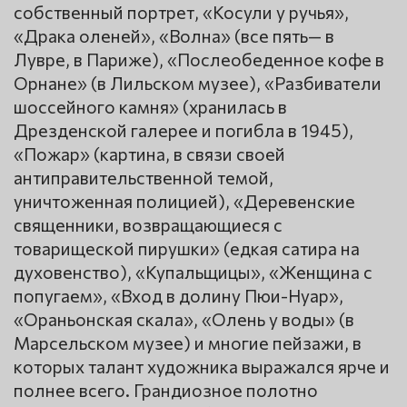
собственный портрет, «Косули у ручья»,
«Драка оленей», «Волна» (все пять— в
Лувре, в Париже), «Послеобеденное кофе в
Орнане» (в Лильском музее), «Разбиватели
шоссейного камня» (хранилась в
Дрезденской галерее и погибла в 1945),
«Пожар» (картина, в связи своей
антиправительственной темой,
уничтоженная полицией), «Деревенские
священники, возвращающиеся с
товарищеской пирушки» (едкая сатира на
духовенство), «Купальщицы», «Женщина с
попугаем», «Вход в долину Пюи-Нуар»,
«Ораньонская скала», «Олень у воды» (в
Марсельском музее) и многие пейзажи, в
которых талант художника выражался ярче и
полнее всего. Грандиозное полотно