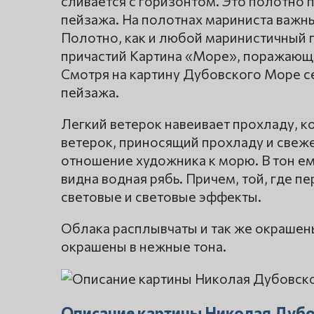
сливается с горизонтом. Это полотно
пейзажа. На полотнах мариниста важны 
Полотно, как и любой маринистичный 
причастий Картина «Море», поражающа
Смотря на картину Дубовского Море се
пейзажа.
Легкий ветерок навеивает прохладу, ко
ветерок, приносящий прохладу и свеже
отношение художника к морю. В тон ем
видна водная рябь. Причем, той, где 
световые и световые эффекты.
Облака расплывчаты и так же окрашены
окрашены в нежные тона.
Описание картины Николая Дуб