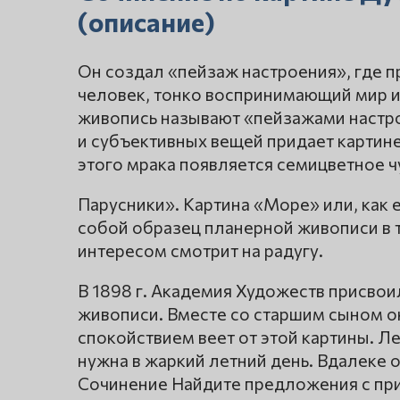
(описание)
Он создал «пейзаж настроения», где п
человек, тонко воспринимающий мир 
живопись называют «пейзажами настр
и субъективных вещей придает картин
этого мрака появляется семицветное чу
Парусники». Картина «Море» или, как 
собой образец планерной живописи в т
интересом смотрит на радугу.
В 1898 г. Академия Художеств присво
живописи. Вместе со старшим сыном о
спокойствием веет от этой картины. Ле
нужна в жаркий летний день. Вдалеке 
Сочинение Найдите предложения с пр