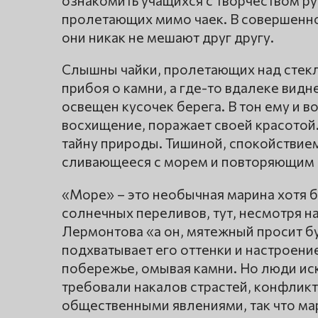
ознакомить учащихся с творчеством ру
пролетающих мимо чаек. В совершенной
они никак не мешают друг другу.
Слышны чайки, пролетающих над стекл
прибоя о камни, а где-то вдалеке вид
освещен кусочек берега. В тон ему и в
восхищение, поражает своей красотой.
тайну природы. Тишиной, спокойствием
сливающееся с морем и повторяющим в
«Море» – это необычная марина хотя б
солнечных переливов, тут, несмотря н
Лермонтова «а он, мятежный просит б
подхватывает его оттенки и настроени
побережье, омывая камни. Но люди иску
требовали накалов страстей, конфли
общественными явлениями, так что ма