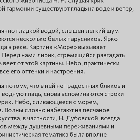
сского живописца Н. Н. Слушая крик
 гармонии существуют гладь на воде и ветер,
янно гладкой водой, слышен легкий шум
неются несколько белых парусников. Ярко
ода в реке. Картина «Море» вызывает
 Перед нами лирик, стремящийся разгадать
 веет от этой картины. Небо, практически
се его оттенки и настроения.
ы потому, что в ней нет радостных бликов и
а водную гладь, снова вспоминаются строки
ури». Небо, сливающееся с морем,
е. Волны словно набегают на песчаное
сства, в частности, Н. Дубовской, всегда
ктов между душевными переживаниями и
ринистическая тематика была вполне