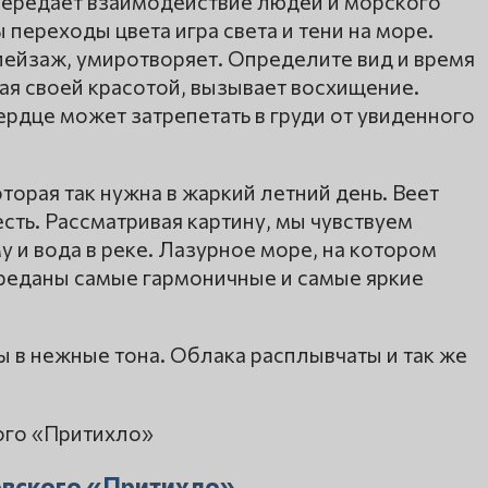
 передает взаимодействие людей и морского
переходы цвета игра света и тени на море.
пейзаж, умиротворяет. Определите вид и время
я своей красотой, вызывает восхищение.
рдце может затрепетать в груди от увиденного
торая так нужна в жаркий летний день. Веет
сть. Рассматривая картину, мы чувствуем
у и вода в реке. Лазурное море, на котором
переданы самые гармоничные и самые яркие
 в нежные тона. Облака расплывчаты и так же
овского «Притихло»