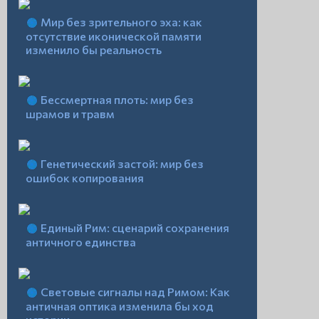
Мир без зрительного эха: как
отсутствие иконической памяти
изменило бы реальность
Бессмертная плоть: мир без
шрамов и травм
Генетический застой: мир без
ошибок копирования
Единый Рим: сценарий сохранения
античного единства
Световые сигналы над Римом: Как
античная оптика изменила бы ход