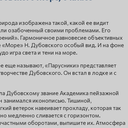
рирода изображена такой, какой ее видит
или озабоченный своими проблемами. Его
оений». Гармоничное равновесие объективных
е «Море» Н. Дубовского особый вид. И на фоне
до игра света и тени на море.
ее еще называют, «Парусники» представляет
ворчестве Дубовского. Он встал в лодке и с
ила Дубовскому звание Академика пейзажной
н занимался иконописью. Тишиной,
гкий ветерок навеивает прохладу, которая так
оно медленно сливается с горизонтом.
ичастными оборотами, выпишите их. Атмосфера