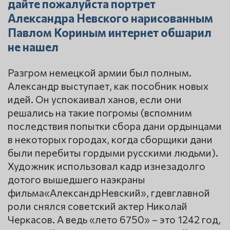
дайте пожалуйста портрет
Александра Невского нарисованным
Павлом Кориным интернет обшарил
не нашел
Разгром немецкой армии был полным.
Александр выступает, как пособник новых
идей. Он успокаивал ханов, если они
решались на такие погромы (вспомним
последствия попытки сбора дани ордынцами
в некоторых городах, когда сборщики дани
были перебиты гордыми русскими людьми).
Художник использовал кадр изнезадолго
дотого вышедшего наэкраны
фильма«АлександрНевский», гдевглавной
роли снялся советский актер Николай
Черкасов. А ведь «лето 6750» – это 1242 год,