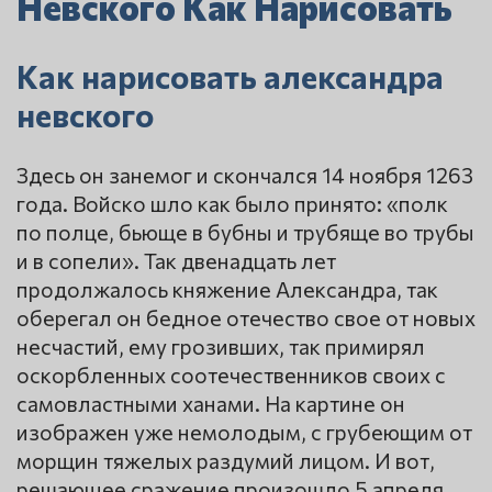
Невского Как Нарисовать
Как нарисовать александра
невского
Здесь он занемог и скончался 14 ноября 1263
года. Войско шло как было принято: «полк
по полце, бьюще в бубны и трубяще во трубы
и в сопели». Так двенадцать лет
продолжалось княжение Александра, так
оберегал он бедное отечество свое от новых
несчастий, ему грозивших, так примирял
оскорбленных соотечественников своих с
самовластными ханами. На картине он
изображен уже немолодым, с грубеющим от
морщин тяжелых раздумий лицом. И вот,
решающее сражение произошло 5 апреля