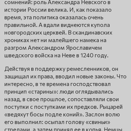
сомнений: роль Александра Невского в
истории России велика. И, как показало
время, эта политика оказалась очень
правильной. А вдали виднеются купола
новгородских церквей. В скандинавских
хрониках нет ни малейшего намека на
разгром Александром Ярославичем
шведского войска на Неве в 1240 году.
Действуя в поддержку ремесленников, он
защищал их права, вводил новые законы. Что
интересно, в те времена господствовал
принцип «старины»: люди оглядывались
назад, в свое прошлое, сопоставляли свои
поступки с поступками их предков. Рыцарей
«ведяхут босы подле коний». Заслон волю
его выполнил: осыпал голову «свиньи»
стрелами, а затем принял ее в копья. Немцы