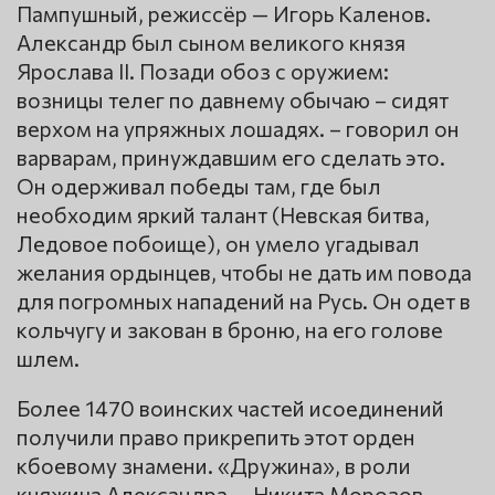
Пампушный, режиссёр — Игорь Каленов.
Александр был сыном великого князя
Ярослава II. Позади обоз с оружием:
возницы телег по давнему обычаю – сидят
верхом на упряжных лошадях. – говорил он
варварам, принуждавшим его сделать это.
Он одерживал победы там, где был
необходим яркий талант (Невская битва,
Ледовое побоище), он умело угадывал
желания ордынцев, чтобы не дать им повода
для погромных нападений на Русь. Он одет в
кольчугу и закован в броню, на его голове
шлем.
Более 1470 воинских частей исоединений
получили право прикрепить этот орден
кбоевому знамени. «Дружина», в роли
княжича Александра — Никита Морозов,